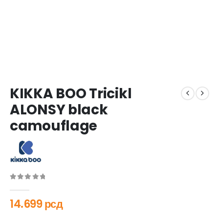
KIKKA BOO Tricikl
ALONSY black
camouflage
0
out of 5
14.699
рсд