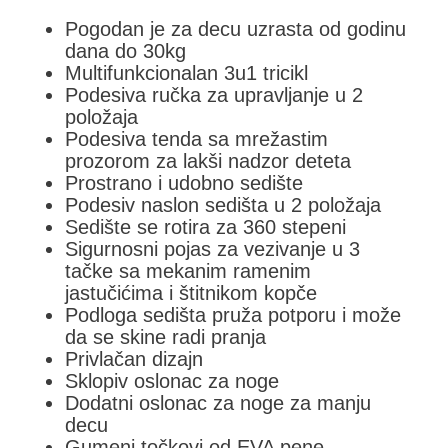
Pogodan je za decu uzrasta od godinu
dana do 30kg
Multifunkcionalan 3u1 tricikl
Podesiva ručka za upravljanje u 2
položaja
Podesiva tenda sa mrežastim
prozorom za lakši nadzor deteta
Prostrano i udobno sedište
Podesiv naslon sedišta u 2 položaja
Sedište se rotira za 360 stepeni
Sigurnosni pojas za vezivanje u 3
tačke sa mekanim ramenim
jastučićima i štitnikom kopče
Podloga sedišta pruža potporu i može
da se skine radi pranja
Privlačan dizajn
Sklopiv oslonac za noge
Dodatni oslonac za noge za manju
decu
Gumeni točkovi od EVA pene