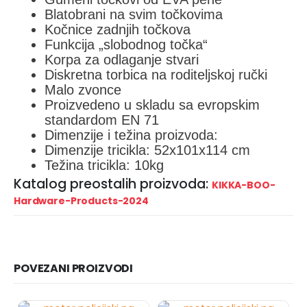
Blatobrani na svim točkovima
Kočnice zadnjih točkova
Funkcija „slobodnog točka“
Korpa za odlaganje stvari
Diskretna torbica na roditeljskoj ručki
Malo zvonce
Proizvedeno u skladu sa evropskim
standardom EN 71
Dimenzije i težina proizvoda:
Dimenzije tricikla: 52x101x114 cm
Težina tricikla: 10kg
Katalog preostalih proizvoda:
KIKKA-BOO-
Hardware-Products-2024
POVEZANI PROIZVODI