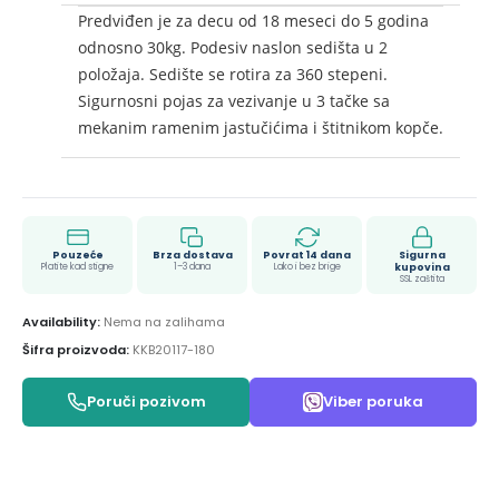
Predviđen je za decu od 18 meseci do 5 godina
odnosno 30kg. Podesiv naslon sedišta u 2
položaja. Sedište se rotira za 360 stepeni.
Sigurnosni pojas za vezivanje u 3 tačke sa
mekanim ramenim jastučićima i štitnikom kopče.
Pouzeće
Brza dostava
Povrat 14 dana
Sigurna
Platite kad stigne
1–3 dana
Lako i bez brige
kupovina
SSL zaštita
Availability:
Nema na zalihama
Šifra proizvoda:
KKB20117-180
Poruči pozivom
Viber poruka