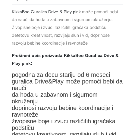
može pomoći bebi
KikkaBoo Guralica Drive & Play pink
da nauči da hoda u zabavnom i sigurnom okruženju.
Živopisne boje i zvuci različitih igračaka podstiču
detetovu kreativnost, razvijaju sluh i vid, doprinose
razvoju bebine koordinacije i ravnoteže
Prošireni opis proizvoda
KikkaBoo Guralica Drive &
Play pink:
pogodna za decu stariju od 6 meseci
guralica Drive&Play može pomoći bebi da
nauči
da hoda u zabavnom i sigurnom
okruženju
doprinosi razvoju bebine koordinacije i
ravnoteže
živopisne boje i zvuci različitih igračaka
podstiču
detetovu kreativnost, razvijaju sluh i vid