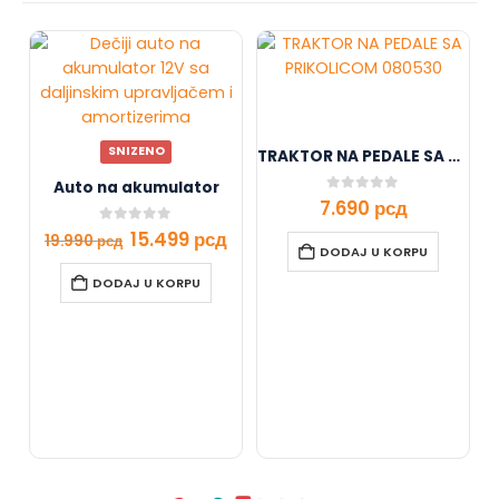
SNIZENO
TRAKTOR NA PEDALE SA PRIKOLICOM 080530
Auto na akumulator
0
out of 5
7.690
рсд
0
out of 5
15.499
рсд
19.990
рсд
DODAJ U KORPU
DODAJ U KORPU