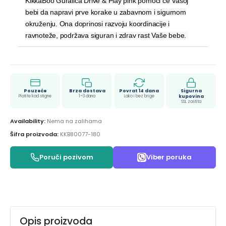
KikkaBoo Guralica Drive & Play pink pomoći će Vašoj
bebi da napravi prve korake u zabavnom i sigurnom
okruženju. Ona doprinosi razvoju koordinacije i
ravnoteže, podržava siguran i zdrav rast Vaše bebe.
Pouzeće
Brza dostava
Povrat 14 dana
Sigurna
Platite kad stigne
1–3 dana
Lako i bez brige
kupovina
SSL zaštita
Availability:
Nema na zalihama
Šifra proizvoda:
KKB80077-180
Poruči pozivom
Viber poruka
Opis proizvoda