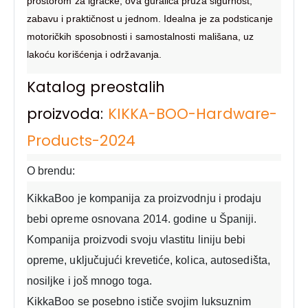
prostorom za igračke, ova guralica pruža sigurnost,
zabavu i praktičnost u jednom. Idealna je za podsticanje
motoričkih sposobnosti i samostalnosti mališana, uz
lakoću korišćenja i održavanja.
Katalog preostalih
proizvoda:
KIKKA-BOO-Hardware-
Products-2024
O brendu:
KikkaBoo je kompanija za proizvodnju i prodaju
bebi opreme osnovana 2014. godine u Španiji.
Kompanija proizvodi svoju vlastitu liniju bebi
opreme, uključujući krevetiće, kolica, autosedišta,
nosiljke i još mnogo toga.
KikkaBoo se posebno ističe svojim luksuznim