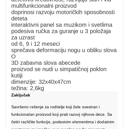
multifunkcionalni proizvod
doprinosi razvoju motoričkih sposobnosti
deteta
interaktivni panel sa muzikom i svetlima
podesiva ručka za guranje u 3 položaja
za uzrast
od 6, 9 i 12 meseci
sprečava deformaciju nogu u obliku slova
O
3D zabavna slova abecede
proizvod se nudi u simpatičnoj poklon
kutiji
dimenzije: 32x40x47cm
težina: 2,6kg
Zaključak
Savršeno rešenje za roditelje koji žele svestran i
funkcionalan proizvod koji prati razvoj njihove dece. Sa
četiri različite funkcije, podesivim elementima i dodatnim