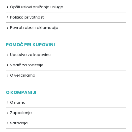
Opšti uslovi pružanja usluga
Politika privatnosti
Povrat robe i reklamacije
POMOĆ PRI KUPOVINI
Uputstvo za kupovinu
Vodič za roditelje
O veličinama
O KOMPANIJI
O nama
Zaposlenje
Saradnja