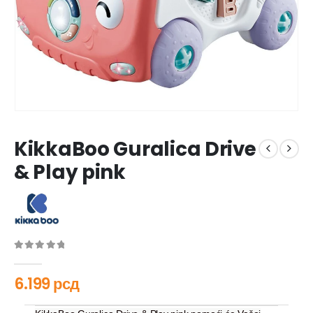
KikkaBoo Guralica Drive
& Play pink
0
out of 5
6.199
рсд