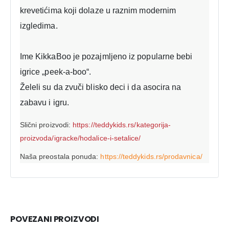
krevetićima koji dolaze u raznim modernim
izgledima.
Ime KikkaBoo je pozajmljeno iz popularne bebi
igrice „peek-a-boo“.
Želeli su da zvuči blisko deci i da asocira na
zabavu i igru.
Slični proizvodi:
https://teddykids.rs/kategorija-
proizvoda/igracke/hodalice-i-setalice/
Naša preostala ponuda:
https://teddykids.rs/prodavnica/
POVEZANI PROIZVODI