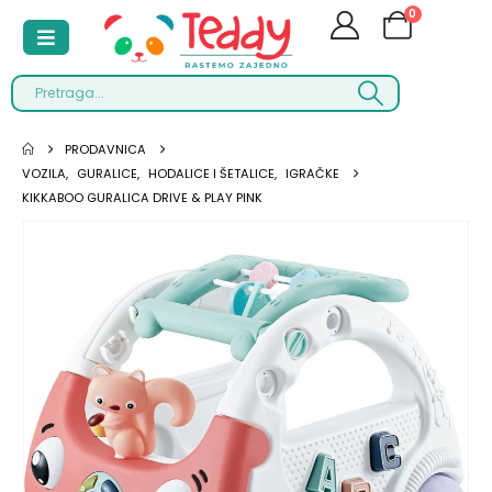
0
PRODAVNICA
VOZILA
,
GURALICE
,
HODALICE I ŠETALICE
,
IGRAČKE
KIKKABOO GURALICA DRIVE & PLAY PINK