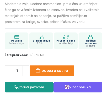
Moderan dizajn, udobne naramenice i praktična unutrašnjost
čine ga savršenim izborom za osnovce. Izrađen od kvalitetnih
materijala otpornih na habanje, sa pažljivo osmišljenim
prostorom za knjige, sveske, pribor i flašicu za vodu.
Pouzeće
Brza dostava
Povrat 14 dana
Sigurna
Platite kad stigne
1–3 dana
Lako i bez brige
kupovina
SSL zaštita
Šifra proizvoda:
10/1076-50
DODAJ U KORPU
Poruči pozivom
Viber poruka