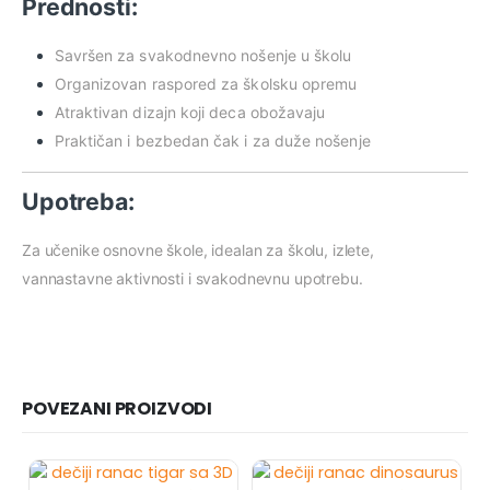
Prednosti:
Savršen za svakodnevno nošenje u školu
Organizovan raspored za školsku opremu
Atraktivan dizajn koji deca obožavaju
Praktičan i bezbedan čak i za duže nošenje
Upotreba:
Za učenike osnovne škole, idealan za školu, izlete,
vannastavne aktivnosti i svakodnevnu upotrebu.
POVEZANI PROIZVODI