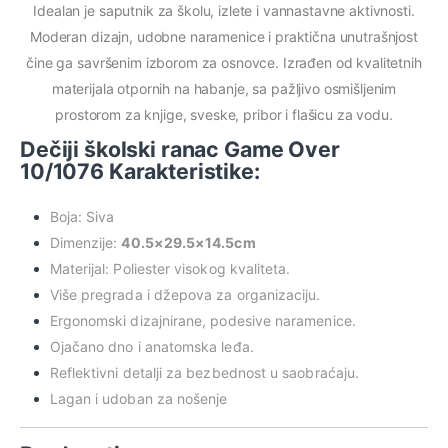
Idealan je saputnik za školu, izlete i vannastavne aktivnosti.
Moderan dizajn, udobne naramenice i praktična unutrašnjost
čine ga savršenim izborom za osnovce. Izrađen od kvalitetnih
materijala otpornih na habanje, sa pažljivo osmišljenim
prostorom za knjige, sveske, pribor i flašicu za vodu.
Dečiji školski ranac Game Over
10/1076 Karakteristike:
Boja: Siva
Dimenzije:
40.5×29.5×14.5cm
Materijal: Poliester visokog kvaliteta.
Više pregrada i džepova za organizaciju.
Ergonomski dizajnirane, podesive naramenice.
Ojačano dno i anatomska leđa.
Reflektivni detalji za bezbednost u saobraćaju.
Lagan i udoban za nošenje