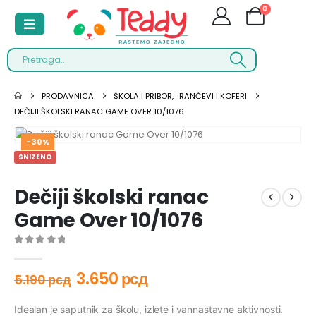
0
PRODAVNICA
ŠKOLA I PRIBOR
,
RANČEVI I KOFERI
DEČIJI ŠKOLSKI RANAC GAME OVER 10/1076
-30%
SNIZENO
Dečiji školski ranac
Game Over 10/1076
0
out of 5
3.650
рсд
5.190
рсд
Idealan
je saputnik za školu, izlete i vannastavne aktivnosti.