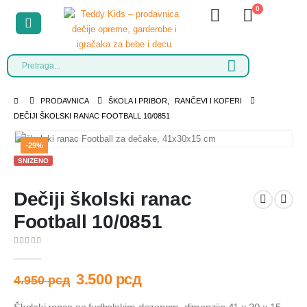
0
PRODAVNICA
ŠKOLA I PRIBOR
,
RANČEVI I KOFERI
DEČIJI ŠKOLSKI RANAC FOOTBALL 10/0851
-29%
SNIZENO
Dečiji školski ranac
Football 10/0851
0
out of 5
3.500
рсд
4.950
рсд