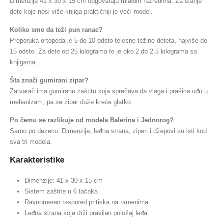
Dimenzije 41 x 30 x 15 cm odgovaraju mlađim razredima. Za starije
dete koje nosi više knjiga praktičniji je veći model.
Koliko sme da teži pun ranac?
Preporuka ortopeda je 5 do 10 odsto telesne težine deteta, najviše do
15 odsto. Za dete od 25 kilograma to je oko 2 do 2,5 kilograma sa
knjigama.
Šta znači gumirani zipar?
Zatvarač ima gumiranu zaštitu koja sprečava da vlaga i prašina uđu u
mehanizam, pa se zipar duže kreće glatko.
Po čemu se razlikuje od modela Balerina i Jednorog?
Samo po dezenu. Dimenzije, leđna strana, ziperi i džepovi su isti kod
sva tri modela.
Karakteristike
Dimenzije: 41 x 30 x 15 cm
Sistem zaštite u 6 tačaka
Ravnomeran raspored pritiska na ramenima
Leđna strana koja drži pravilan položaj leđa