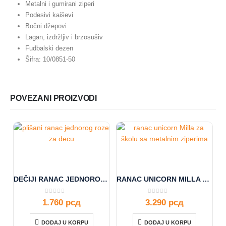
Metalni i gumirani ziperi
Podesivi kaiševi
Bočni džepovi
Lagan, izdržljiv i brzosušiv
Fudbalski dezen
Šifra: 10/0851-50
POVEZANI PROIZVODI
DEČIJI RANAC JEDNOROG 10/0847
RANAC UNICORN MILLA 10/1100
0
out of 5
0
out of 5
1.760
рсд
3.290
рсд
DODAJ U KORPU
DODAJ U KORPU