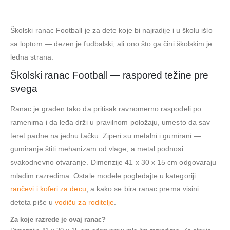
Školski ranac Football je za dete koje bi najradije i u školu išlo
sa loptom — dezen je fudbalski, ali ono što ga čini školskim je
leđna strana.
Školski ranac Football — raspored težine pre
svega
Ranac je građen tako da pritisak ravnomerno raspodeli po
ramenima i da leđa drži u pravilnom položaju, umesto da sav
teret padne na jednu tačku. Ziperi su metalni i gumirani —
gumiranje štiti mehanizam od vlage, a metal podnosi
svakodnevno otvaranje. Dimenzije 41 x 30 x 15 cm odgovaraju
mlađim razredima. Ostale modele pogledajte u kategoriji
rančevi i koferi za decu
, a kako se bira ranac prema visini
deteta piše u
vodiču za roditelje
.
Za koje razrede je ovaj ranac?