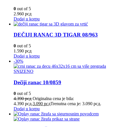
0
out of 5
2.960
рсд
Dodaj u korpu
DEČIJI RANAC 3D TIGAR 08/963
0
out of 5
1.590
рсд
Dodaj u korpu
-30%
SNIZENO
Dečiji ranac 10/0859
0
out of 5
4.390
рсд
Originalna cena je bila:
4.390 рсд.
3.090
рсд
Trenutna cena je: 3.090 рсд.
Dodaj u korpu