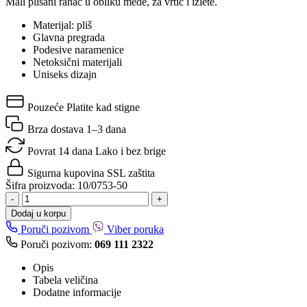
Mali plišani ranac u obliku mede, za vrtić i izlete.
Materijal: pliš
Glavna pregrada
Podesive naramenice
Netoksični materijali
Uniseks dizajn
Pouzeće
Platite kad stigne
Brza dostava
1–3 dana
Povrat 14 dana
Lako i bez brige
Sigurna kupovina
SSL zaštita
Šifra proizvoda:
10/0753-50
-
+
Dodaj u korpu
Poruči pozivom
Viber poruka
Poruči pozivom:
069 111 2322
Opis
Tabela veličina
Dodatne informacije