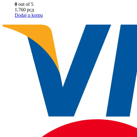
0
out of 5
1.760
рсд
Dodaj u korpu