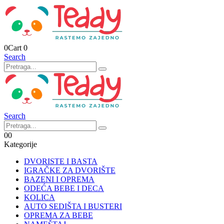
0
Cart
0
Search
Search
0
0
Kategorije
DVORISTE I BASTA
IGRAČKE ZA DVORIŠTE
BAZENI I OPREMA
ODEĆA BEBE I DECA
KOLICA
AUTO SEDIŠTA I BUSTERI
OPREMA ZA BEBE