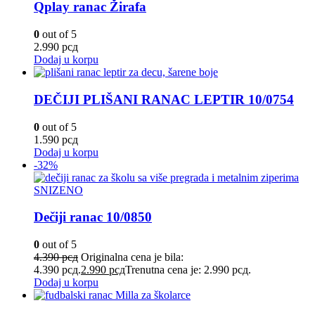
Qplay ranac Žirafa
0
out of 5
2.990
рсд
Dodaj u korpu
DEČIJI PLIŠANI RANAC LEPTIR 10/0754
0
out of 5
1.590
рсд
Dodaj u korpu
-32%
SNIZENO
Dečiji ranac 10/0850
0
out of 5
4.390
рсд
Originalna cena je bila:
4.390 рсд.
2.990
рсд
Trenutna cena je: 2.990 рсд.
Dodaj u korpu