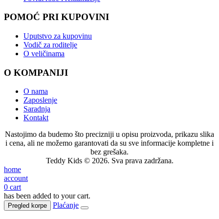
POMOĆ PRI KUPOVINI
Uputstvo za kupovinu
Vodič za roditelje
O veličinama
O KOMPANIJI
O nama
Zaposlenje
Saradnja
Kontakt
Nastojimo da budemo što precizniji u opisu proizvoda, prikazu slika
i cena, ali ne možemo garantovati da su sve informacije kompletne i
bez grešaka.
Teddy Kids © 2026. Sva prava zadržana.
home
account
0
cart
has been added to your cart.
Plaćanje
Pregled korpe