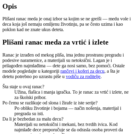
Opis
Plišani ranac meda je onaj izbor sa kojim se ne greiši — medu vole i
deca koja još nemaju omiljenu životinju, pa se često uzima i kao
poklon kad ne znate ukus deteta.
Plišani ranac meda za vrtić i izlete
Ranac je izrađen od mekog pliša, ima jednu prostranu pregradu i
podesive naramenice, a materijali su netoksični. Lagan je i
prilagođen najmlađima — dete ga nosi samo, bez pomoći. Ostale
modele pogledajte u kategoriji
rančevi i koferi za decu
, a šta je
detetu potrebno po uzrastu piše u
vodiču za roditelje
.
Šta staje u ovaj ranac?
Užina, flašica i manja igračka. To je ranac za vrtić i izlete, ne
za školski pribor.
Po čemu se razlikuje od slona i žirafe iz iste serije?
Po obliku životinje i bojama — način nošenja, materijal i
pregrada su isti.
Da li je bezbedan za malu decu?
Materijali su netoksični i mekani, bez tvrdih ivica. Kod
najmlađe dece preporučuje se da odrasla osoba proveri da