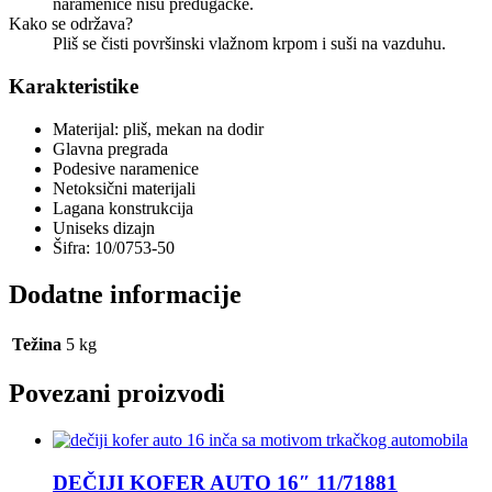
naramenice nisu predugačke.
Kako se održava?
Pliš se čisti površinski vlažnom krpom i suši na vazduhu.
Karakteristike
Materijal: pliš, mekan na dodir
Glavna pregrada
Podesive naramenice
Netoksični materijali
Lagana konstrukcija
Uniseks dizajn
Šifra: 10/0753-50
Dodatne informacije
Težina
5 kg
Povezani proizvodi
DEČIJI KOFER AUTO 16″ 11/71881