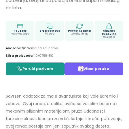
putovanja, ovaj ranac postaje omiljeni saputnik svakog
deteta.
Pouzeće
Brza dostava
Povrat 14 dana
Sigurna
Platite kad stigne
1–3 dana
Lako i bez brige
kupovina
SSL zaštita
Availability:
Nema na zalihama
Šifra proizvoda:
10/0755-50
Poruči pozivom
Viber poruka
Savršen dodatak za male avanturiste koji vole šarenilo i
zabavu. Ovaj ranac, u obliku lavića sa veselim bojama i
mekanim plišanim materijalom, pruža udobnost i
funkcionalnost. Idealan za vrtić, šetnje ili kraća putovanja,
ovaj ranac postaje omiljeni saputnik svakog deteta.