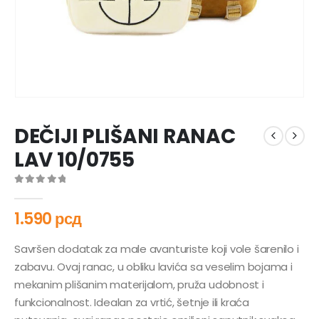
DEČIJI PLIŠANI RANAC
LAV 10/0755
0
out of 5
1.590
рсд
Savršen dodatak za male avanturiste koji vole šarenilo i
zabavu. Ovaj ranac, u obliku lavića sa veselim bojama i
mekanim plišanim materijalom, pruža udobnost i
funkcionalnost. Idealan za vrtić, šetnje ili kraća