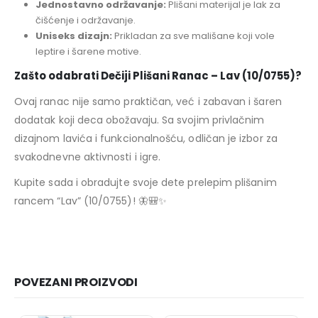
Jednostavno održavanje:
Plišani materijal je lak za
čišćenje i održavanje.
Uniseks dizajn:
Prikladan za sve mališane koji vole
leptire i šarene motive.
Zašto odabrati Dečiji Plišani Ranac – Lav (10/0755)?
Ovaj ranac nije samo praktičan, već i zabavan i šaren
dodatak koji deca obožavaju. Sa svojim privlačnim
dizajnom lavića i funkcionalnošću, odličan je izbor za
svakodnevne aktivnosti i igre.
Kupite sada i obradujte svoje dete prelepim plišanim
rancem “Lav” (10/0755)! 🦋🎒✨
POVEZANI PROIZVODI