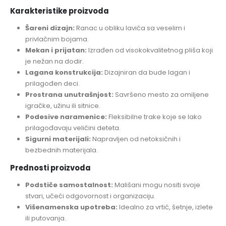
Karakteristike proizvoda
Šareni dizajn:
Ranac u obliku lavića sa veselim i
privlačnim bojama.
Mekan i prijatan:
Izrađen od visokokvalitetnog pliša koji
je nežan na dodir.
Lagana konstrukcija:
Dizajniran da bude lagan i
prilagođen deci.
Prostrana unutrašnjost:
Savršeno mesto za omiljene
igračke, užinu ili sitnice.
Podesive naramenice:
Fleksibilne trake koje se lako
prilagođavaju veličini deteta.
Sigurni materijali:
Napravljen od netoksičnih i
bezbednih materijala.
Prednosti proizvoda
Podstiče samostalnost:
Mališani mogu nositi svoje
stvari, učeći odgovornost i organizaciju.
Višenamenska upotreba:
Idealno za vrtić, šetnje, izlete
ili putovanja.