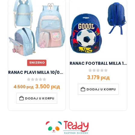
SNIZENO
RANAC FOOTBALL MILLA 10/1101
RANAC PLAVI MILLA 10/0857
0
out of 5
3.179
рсд
0
out of 5
3.500
рсд
4.500
рсд
DODAJ U KORPU
DODAJ U KORPU