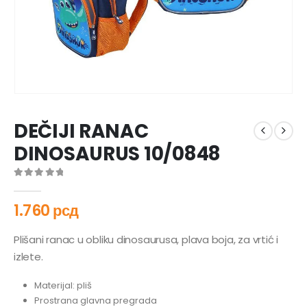
DEČIJI RANAC
DINOSAURUS 10/0848
0
out of 5
1.760
рсд
Plišani ranac u obliku dinosaurusa, plava boja, za vrtić i
izlete.
Materijal: pliš
Prostrana glavna pregrada