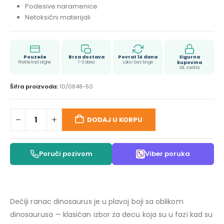
Podesive naramenice
Netoksični materijali
Pouzeće
Brza dostava
Povrat 14 dana
Sigurna
Platite kad stigne
1–3 dana
Lako i bez brige
kupovina
SSL zaštita
Šifra proizvoda:
10/0848-50
DODAJ U KORPU
Poruči pozivom
Viber poruka
Dečiji ranac dinosaurus je u plavoj boji sa oblikom
dinosaurusa — klasičan izbor za decu koja su u fazi kad su