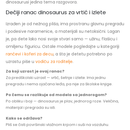
dinosaurusi jedina tema razgovora.
Dečiji ranac dinosaurus za vrtić i izlete
Izrađen je od nežnog pliša, ima prostranu glavnu pregradu
i podesive naramenice, a materijali su netoksični. Lagan
je, pa dete lako nosi svoje stvari samo — užinu, flašicu i
omiljenu figuricu. Ostale modele pogledajte u kategoriji
rančevi i koferi za decu
, a šta je detetu potrebno po
uzrastu piše u
vodiču za roditelje
.
Za koji uzrast je ovaj ranac?
Za predškolski uzrast — vrtić, šetnje i izlete. Ima jednu
pregradu i nema ojačana leđa, pa nije za školske knjige.
Po čemu se razlikuje od modela sa jednorogom?
Po obliku i boji — dinosaurus je plav, jednorog roze. Veličina,
materijal i pregrada su isti.
Kako se održava?
Pliš se čisti površinski vlažnom krpom i suši na vazduhu.