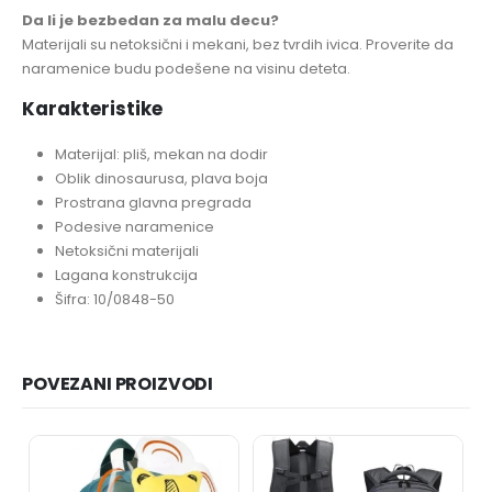
Da li je bezbedan za malu decu?
Materijali su netoksični i mekani, bez tvrdih ivica. Proverite da
naramenice budu podešene na visinu deteta.
Karakteristike
Materijal: pliš, mekan na dodir
Oblik dinosaurusa, plava boja
Prostrana glavna pregrada
Podesive naramenice
Netoksični materijali
Lagana konstrukcija
Šifra: 10/0848-50
POVEZANI PROIZVODI