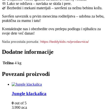
🧼 Lako se održava – navlaka se skida i pere.
🌿 Bezbedni i mekani materijali – savršeni za nežnu bebinu kožu.
Savršen saveznik u prvim mesecima roditeljstva – udobna za bebu,
praktična za mamu i tatu!
Kontaktirajte nas i obezbedite ovu prelepu podlogu i njihalicu za
svoje dete već danas!
Naša preostala ponuda:
https://teddykids.rs/prodavnica/
Dodatne informacije
Težina
4 kg
Povezani proizvodi
Jungle klackalica
0
out of 5
3.990
рсд