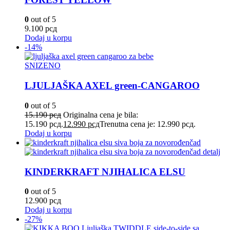
0
out of 5
9.100
рсд
Dodaj u korpu
-14%
SNIZENO
LJULJAŠKA AXEL green-CANGAROO
0
out of 5
15.190
рсд
Originalna cena je bila:
15.190 рсд.
12.990
рсд
Trenutna cena je: 12.990 рсд.
Dodaj u korpu
KINDERKRAFT NJIHALICA ELSU
0
out of 5
12.900
рсд
Dodaj u korpu
-27%