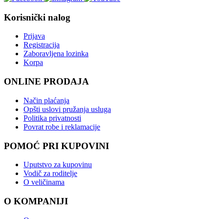
Korisnički nalog
Prijava
Registracija
Zaboravljena lozinka
Korpa
ONLINE PRODAJA
Način plaćanja
Opšti uslovi pružanja usluga
Politika privatnosti
Povrat robe i reklamacije
POMOĆ PRI KUPOVINI
Uputstvo za kupovinu
Vodič za roditelje
O veličinama
O KOMPANIJI