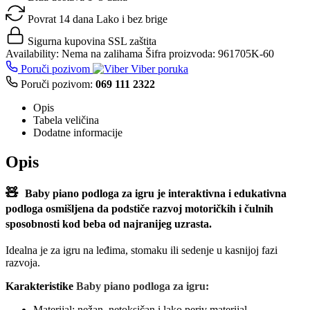
Povrat 14 dana
Lako i bez brige
Sigurna kupovina
SSL zaštita
Availability:
Nema na zalihama
Šifra proizvoda:
961705K-60
Poruči pozivom
Viber poruka
Poruči pozivom:
069 111 2322
Opis
Tabela veličina
Dodatne informacije
Opis
🧸
Baby piano podloga za igru
je interaktivna i edukativna
podloga osmišljena da podstiče razvoj motoričkih i čulnih
sposobnosti kod beba od najranijeg uzrasta.
Idealna je za igru na leđima, stomaku ili sedenje u kasnijoj fazi
razvoja.
Karakteristike
Baby piano podloga za igru:
Materijal: nežan, netoksičan i lako periv materijal