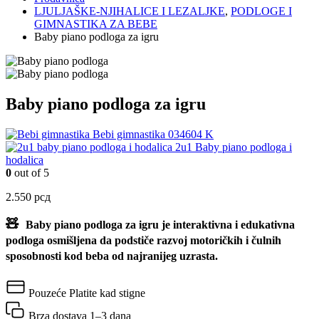
LJULJAŠKE-NJIHALICE I LEZALJKE
,
PODLOGE I
GIMNASTIKA ZA BEBE
Baby piano podloga za igru
Baby piano podloga za igru
Bebi gimnastika 034604 K
2u1 Baby piano podloga i
hodalica
0
out of 5
2.550
рсд
🧸
Baby piano podloga za igru
je interaktivna i edukativna
podloga osmišljena da podstiče razvoj motoričkih i čulnih
sposobnosti kod beba od najranijeg uzrasta.
Pouzeće
Platite kad stigne
Brza dostava
1–3 dana