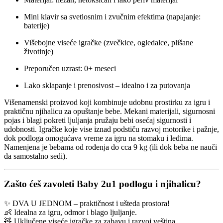
Mini klavir sa svetlosnim i zvučnim efektima (napajanje:
baterije)
Višebojne viseće igračke (zvečkice, ogledalce, plišane
životinje)
Preporučen uzrast: 0+ meseci
Lako sklapanje i prenosivost – idealno i za putovanja
Višenamenski proizvod koji kombinuje udobnu prostirku za igru i
praktičnu njihalicu za opuštanje bebe. Mekani materijali, sigurnosni
pojas i blagi pokreti ljuljanja pružaju bebi osećaj sigurnosti i
udobnosti. Igračke koje vise iznad podstiču razvoj motorike i pažnje,
dok podloga omogućava vreme za igru na stomaku i leđima.
Namenjena je bebama od rođenja do cca 9 kg (ili dok beba ne nauči
da samostalno sedi).
Zašto ćeš zavoleti Baby 2u1 podlogu i njihalicu?
✨ DVA U JEDNOM – praktičnost i ušteda prostora!
👶 Idealna za igru, odmor i blago ljuljanje.
🧸 Uključene viseće igračke za zabavu i razvoj veština.