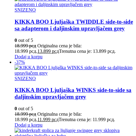
SNIZENO
KIKKA BOO Ljuljaška TWIDDLE side-to-side
sa adapterom i daljinskim upravljačem grey
0
out of 5
18.999
рсд
Originalna cena je bila:
18.999 рсд.
13.899
рсд
Trenutna cena je: 13.899 рсд.
Dodaj u korpu
-37%
SNIZENO
KIKKA BOO Ljuljaška WINKS side-to-side sa
daljinskim upravljačem grey
0
out of 5
18.999
рсд
Originalna cena je bila:
18.999 рсд.
11.999
рсд
Trenutna cena je: 11.999 рсд.
Dodaj u korpu