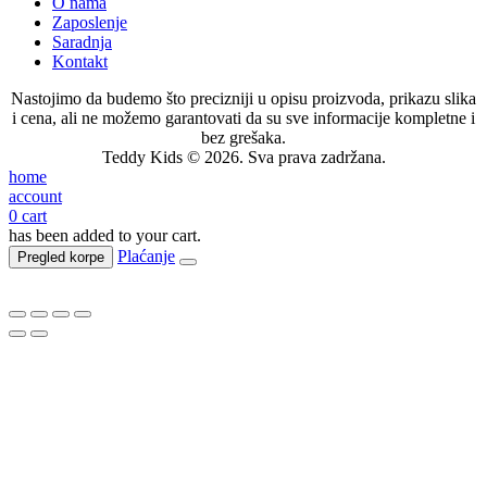
O nama
Zaposlenje
Saradnja
Kontakt
Nastojimo da budemo što precizniji u opisu proizvoda, prikazu slika
i cena, ali ne možemo garantovati da su sve informacije kompletne i
bez grešaka.
Teddy Kids © 2026. Sva prava zadržana.
home
account
0
cart
has been added to your cart.
Plaćanje
Pregled korpe