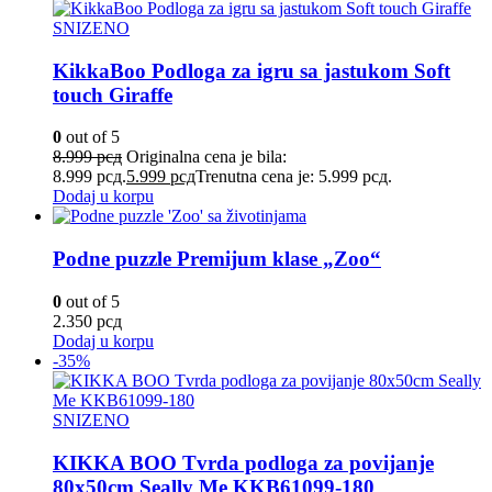
SNIZENO
KikkaBoo Podloga za igru sa jastukom Soft
touch Giraffe
0
out of 5
8.999
рсд
Originalna cena je bila:
8.999 рсд.
5.999
рсд
Trenutna cena je: 5.999 рсд.
Dodaj u korpu
Podne puzzle Premijum klase „Zoo“
0
out of 5
2.350
рсд
Dodaj u korpu
-35%
SNIZENO
KIKKA BOO Tvrda podloga za povijanje
80х50cm Seally Me KKB61099-180