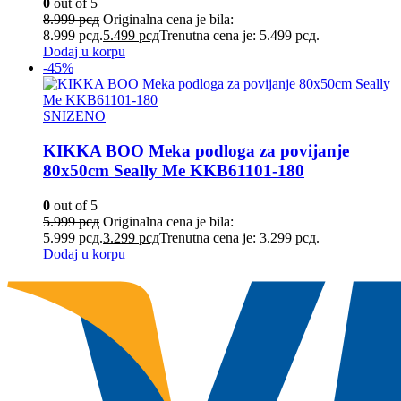
0
out of 5
8.999
рсд
Originalna cena je bila:
8.999 рсд.
5.499
рсд
Trenutna cena je: 5.499 рсд.
Dodaj u korpu
-45%
SNIZENO
KIKKA BOO Meka podloga za povijanje
80x50cm Seally Me KKB61101-180
0
out of 5
5.999
рсд
Originalna cena je bila:
5.999 рсд.
3.299
рсд
Trenutna cena je: 3.299 рсд.
Dodaj u korpu