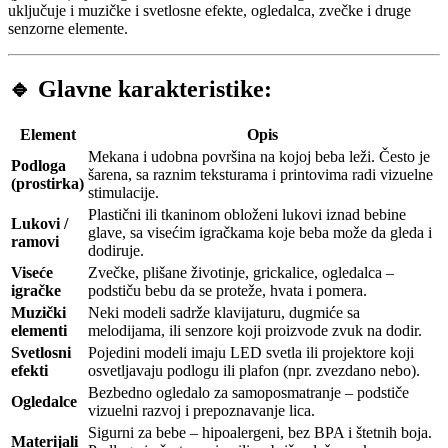
uključuje i muzičke i svetlosne efekte, ogledalca, zvečke i druge
senzorne elemente.
🔹
Glavne karakteristike:
Element
Opis
Mekana i udobna površina na kojoj beba leži. Često je
Podloga
šarena, sa raznim teksturama i printovima radi vizuelne
(prostirka)
stimulacije.
Plastični ili tkaninom obloženi lukovi iznad bebine
Lukovi /
glave, sa visećim igračkama koje beba može da gleda i
ramovi
dodiruje.
Viseće
Zvečke, plišane životinje, grickalice, ogledalca –
igračke
podstiču bebu da se proteže, hvata i pomera.
Muzički
Neki modeli sadrže klavijaturu, dugmiće sa
elementi
melodijama, ili senzore koji proizvode zvuk na dodir.
Svetlosni
Pojedini modeli imaju LED svetla ili projektore koji
efekti
osvetljavaju podlogu ili plafon (npr. zvezdano nebo).
Bezbedno ogledalo za samoposmatranje – podstiče
Ogledalce
vizuelni razvoj i prepoznavanje lica.
Sigurni za bebe – hipoalergeni, bez BPA i štetnih boja.
Materijali