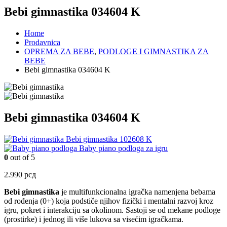
Bebi gimnastika 034604 K
Home
Prodavnica
OPREMA ZA BEBE
,
PODLOGE I GIMNASTIKA ZA
BEBE
Bebi gimnastika 034604 K
Bebi gimnastika 034604 K
Bebi gimnastika 102608 K
Baby piano podloga za igru
0
out of 5
2.990
рсд
Bebi gimnastika
je multifunkcionalna igračka namenjena bebama
od rođenja (0+) koja podstiče njihov fizički i mentalni razvoj kroz
igru, pokret i interakciju sa okolinom. Sastoji se od mekane podloge
(prostirke) i jednog ili više lukova sa visećim igračkama.