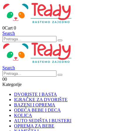
0
Cart
0
Search
Search
0
0
Kategorije
DVORISTE I BASTA
IGRAČKE ZA DVORIŠTE
BAZENI I OPREMA
ODEĆA BEBE I DECA
KOLICA
AUTO SEDIŠTA I BUSTERI
OPREMA ZA BEBE