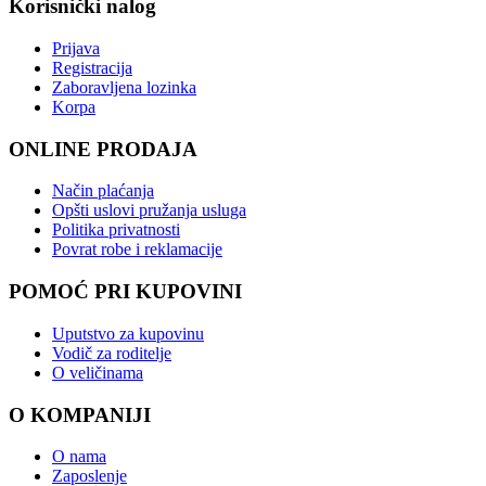
Korisnički nalog
Prijava
Registracija
Zaboravljena lozinka
Korpa
ONLINE PRODAJA
Način plaćanja
Opšti uslovi pružanja usluga
Politika privatnosti
Povrat robe i reklamacije
POMOĆ PRI KUPOVINI
Uputstvo za kupovinu
Vodič za roditelje
O veličinama
O KOMPANIJI
O nama
Zaposlenje