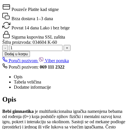
Pouzeće
Platite kad stigne
Brza dostava
1–3 dana
Povrat 14 dana
Lako i bez brige
Sigurna kupovina
SSL zaštita
Šifra proizvoda:
034604 K-60
-
+
Dodaj u korpu
Poruči pozivom
Viber poruka
Poruči pozivom:
069 111 2322
Opis
Tabela veličina
Dodatne informacije
Opis
Bebi gimnastika
je multifunkcionalna igračka namenjena bebama
od rođenja (0+) koja podstiče njihov fizički i mentalni razvoj kroz
igru, pokret i interakciju sa okolinom. Sastoji se od mekane podloge
(prostirke) i jednog ili više lukova sa visećim igračkama. Često