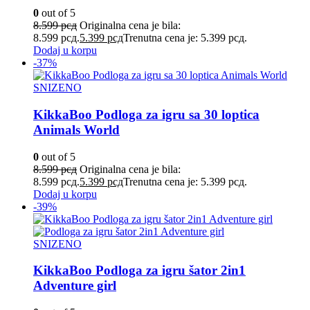
0
out of 5
8.599
рсд
Originalna cena je bila:
8.599 рсд.
5.399
рсд
Trenutna cena je: 5.399 рсд.
Dodaj u korpu
-37%
SNIZENO
KikkaBoo Podloga za igru sa 30 loptica
Animals World
0
out of 5
8.599
рсд
Originalna cena je bila:
8.599 рсд.
5.399
рсд
Trenutna cena je: 5.399 рсд.
Dodaj u korpu
-39%
SNIZENO
KikkaBoo Podloga za igru šator 2in1
Adventure girl