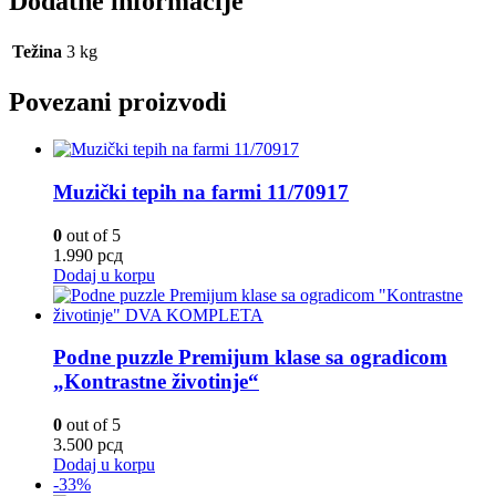
Dodatne informacije
Težina
3 kg
Povezani proizvodi
Muzički tepih na farmi 11/70917
0
out of 5
1.990
рсд
Dodaj u korpu
Podne puzzle Premijum klase sa ogradicom
„Kontrastne životinje“
0
out of 5
3.500
рсд
Dodaj u korpu
-33%