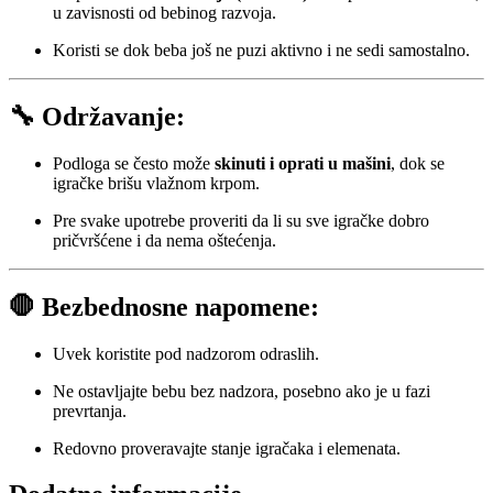
u zavisnosti od bebinog razvoja.
Koristi se dok beba još ne puzi aktivno i ne sedi samostalno.
🔧
Održavanje:
Podloga se često može
skinuti i oprati u mašini
, dok se
igračke brišu vlažnom krpom.
Pre svake upotrebe proveriti da li su sve igračke dobro
pričvršćene i da nema oštećenja.
🛑
Bezbednosne napomene:
Uvek koristite pod nadzorom odraslih.
Ne ostavljajte bebu bez nadzora, posebno ako je u fazi
prevrtanja.
Redovno proveravajte stanje igračaka i elemenata.