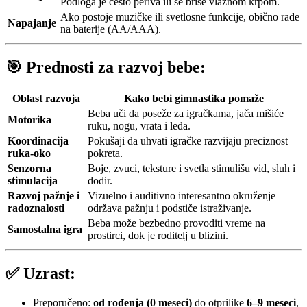
Podloga je često periva ili se briše vlažnom krpom.
Ako postoje muzičke ili svetlosne funkcije, obično rade
Napajanje
na baterije (AA/AAA).
🎯
Prednosti za razvoj bebe:
Oblast razvoja
Kako bebi gimnastika pomaže
Beba uči da poseže za igračkama, jača mišiće
Motorika
ruku, nogu, vrata i leđa.
Koordinacija
Pokušaji da uhvati igračke razvijaju preciznost
ruka-oko
pokreta.
Senzorna
Boje, zvuci, teksture i svetla stimulišu vid, sluh i
stimulacija
dodir.
Razvoj pažnje i
Vizuelno i auditivno interesantno okruženje
radoznalosti
održava pažnju i podstiče istraživanje.
Beba može bezbedno provoditi vreme na
Samostalna igra
prostirci, dok je roditelj u blizini.
✅
Uzrast:
Preporučeno:
od rođenja (0 meseci)
do otprilike
6–9 meseci
,