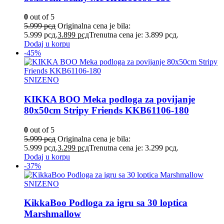
0
out of 5
5.999
рсд
Originalna cena je bila:
5.999 рсд.
3.899
рсд
Trenutna cena je: 3.899 рсд.
Dodaj u korpu
-45%
SNIZENO
KIKKA BOO Meka podloga za povijanje
80x50cm Stripy Friends KKB61106-180
0
out of 5
5.999
рсд
Originalna cena je bila:
5.999 рсд.
3.299
рсд
Trenutna cena je: 3.299 рсд.
Dodaj u korpu
-37%
SNIZENO
KikkaBoo Podloga za igru sa 30 loptica
Marshmallow