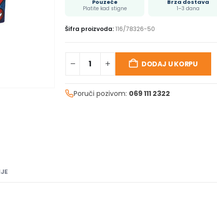
Pouzeće
Brza dostava
Platite kad stigne
1–3 dana
Šifra proizvoda:
116/78326-50
DODAJ U KORPU
Poruči pozivom:
069 111 2322
JE