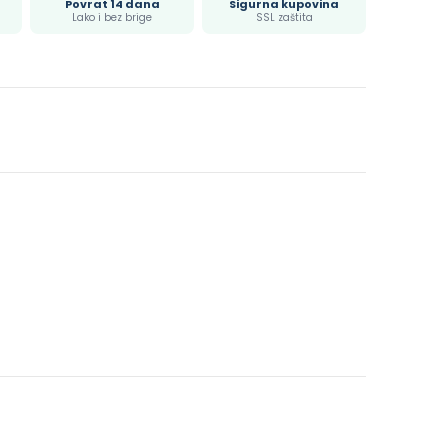
Povrat 14 dana
Sigurna kupovina
Lako i bez brige
SSL zaštita