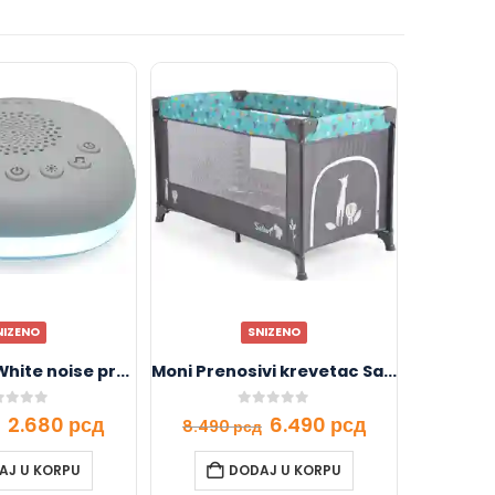
NIZENO
SNIZENO
Bela buka – White noise prenosivi aparat LumaNoise CANGAROO
Moni Prenosivi krevetac Safari – TIRKIZ
t of 5
0
out of 5
2.680
рсд
6.490
рсд
8.490
рсд
15.190
AJ U KORPU
DODAJ U KORPU