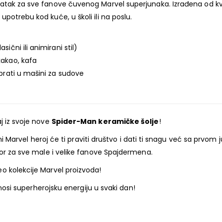
datak za sve fanove čuvenog Marvel superjunaka. Izrađena od k
otrebu kod kuće, u školi ili na poslu.
ični ili animirani stil)
kakao, kafa
 prati u mašini za sudove
aj iz svoje nove
Spider-Man keramičke šolje
!
jeni Marvel heroj će ti praviti društvo i dati ti snagu već sa prv
bor za sve male i velike fanove Spajdermena.
eo kolekcije Marvel proizvoda!
onosi superherojsku energiju u svaki dan!