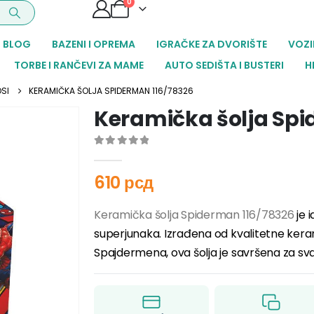
0
BLOG
BAZENI I OPREMA
IGRAČKE ZA DVORIŠTE
VOZI
TORBE I RANČEVI ZA MAME
AUTO SEDIŠTA I BUSTERI
H
SI
KERAMIČKA ŠOLJA SPIDERMAN 116/78326
Keramička šolja Spi
0
out of 5
610
рсд
Keramička šolja Spiderman 116/78326
je 
superjunaka. Izrađena od kvalitetne ker
Spajdermena, ova šolja je savršena za sva