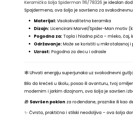
Keramička šolja Spiderman 116/78326
je idealan do
Spajdermena, ova šolja je savršena za svakodnevnu up
Materijal:
Visokokvalitetna keramika
Dizajn:
Licencirani Marvel/Spider-Man motiv (klas
Pogodna za:
Topla i hladna pića – mleko, čaj, 
Održavanje:
Može se koristiti u mikrotalasnoj i
Uzrast:
Pogodna za decu i odrasle
🕸️ Uhvati energiju superjunaka uz svakodnevni gutlj
Bilo da krećeš u školu, posao ili avanturu, tvoj omil
modernim i jarkim dizajnom, ova šolja je savršen iz
🎁
Savršen poklon
za rođendane, praznike ili kao d
✨ Čvrsta, praktična i stilski neodoljiva – ova šolja d