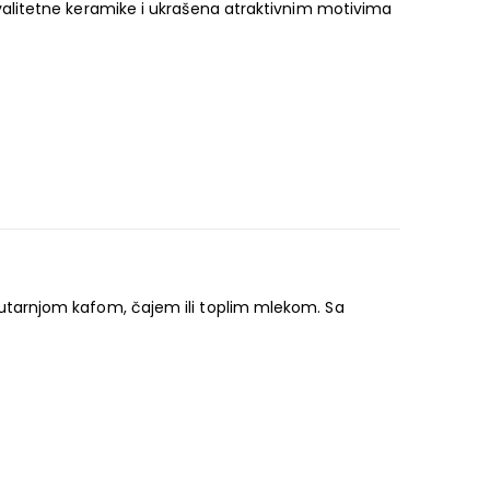
valitetne keramike i ukrašena atraktivnim motivima
om jutarnjom kafom, čajem ili toplim mlekom. Sa