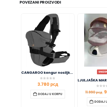
POVEZANI PROIZVODI
SNIZE
CANGAROO kengur nosiljka – Grey
0
out of 5
3.780
рсд
0
out o
9
11.990
рсд
DODAJ U KORPU
DODAJ 