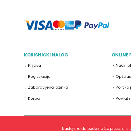
KORISNIČKI NALOG
ONLINE
Prijava
Način p
Registracija
Opšti us
Zaboravljena lozinka
Politika
Korpa
Povrat 
Nastojimo da budemo što precizniji u o