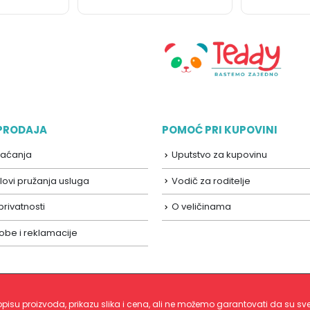
 PRODAJA
POMOĆ PRI KUPOVINI
laćanja
Uputstvo za kupovinu
lovi pružanja usluga
Vodič za roditelje
 privatnosti
O veličinama
robe i reklamacije
pisu proizvoda, prikazu slika i cena, ali ne možemo garantovati da su sve