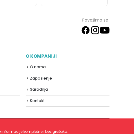
Povežimo se
O KOMPANIJI
O nama
Zaposlenje
Saradnja
Kontakt
 informacije kompletne i bez grešaka.