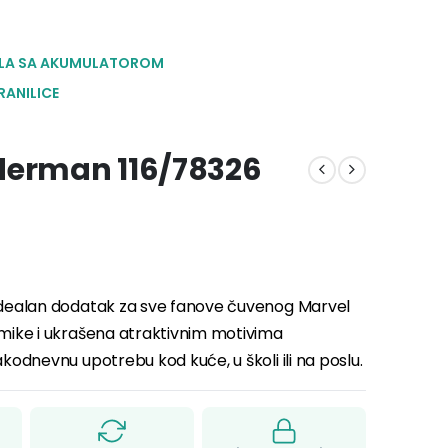
LA SA AKUMULATOROM
RANILICE
derman 116/78326
idealan dodatak za sve fanove čuvenog Marvel
amike i ukrašena atraktivnim motivima
kodnevnu upotrebu kod kuće, u školi ili na poslu.