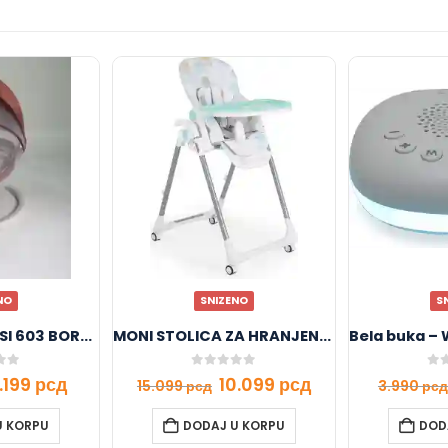
NO
SNIZENO
S
LJULJAŠKA MARSI 603 BORDO
MONI STOLICA ZA HRANJENJE Bueno SKY PLAVA
f 5
0
out of 5
0
ou
.199
рсд
10.099
рсд
15.099
рсд
3.990
рсд
U KORPU
DODAJ U KORPU
DOD