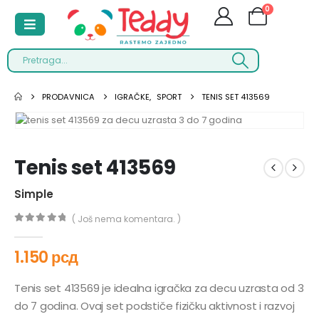
0
PRODAVNICA
IGRAČKE
,
SPORT
TENIS SET 413569
Tenis set 413569
Simple
( Još nema komentara. )
0
out of 5
1.150
рсд
Tenis set 413569 je idealna igračka za decu uzrasta od 3
do 7 godina. Ovaj set podstiče fizičku aktivnost i razvoj