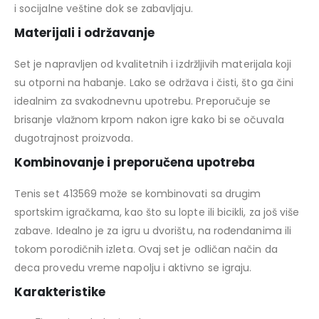
i socijalne veštine dok se zabavljaju.
Materijali i održavanje
Set je napravljen od kvalitetnih i izdržljivih materijala koji
su otporni na habanje. Lako se održava i čisti, što ga čini
idealnim za svakodnevnu upotrebu. Preporučuje se
brisanje vlažnom krpom nakon igre kako bi se očuvala
dugotrajnost proizvoda.
Kombinovanje i preporučena upotreba
Tenis set 413569 može se kombinovati sa drugim
sportskim igračkama, kao što su lopte ili bicikli, za još više
zabave. Idealno je za igru u dvorištu, na rođendanima ili
tokom porodičnih izleta. Ovaj set je odličan način da
deca provedu vreme napolju i aktivno se igraju.
Karakteristike