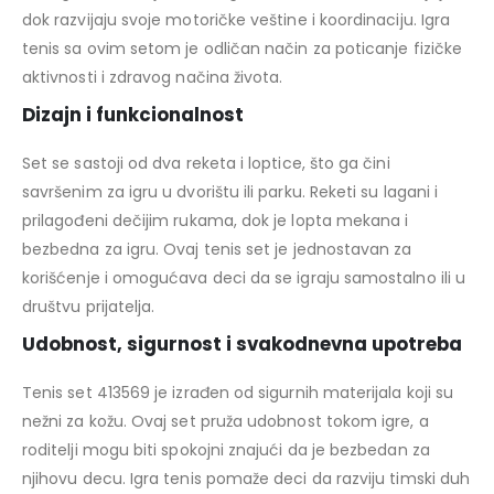
dok razvijaju svoje motoričke veštine i koordinaciju. Igra
tenis sa ovim setom je odličan način za poticanje fizičke
aktivnosti i zdravog načina života.
Dizajn i funkcionalnost
Set se sastoji od dva reketa i loptice, što ga čini
savršenim za igru u dvorištu ili parku. Reketi su lagani i
prilagođeni dečijim rukama, dok je lopta mekana i
bezbedna za igru. Ovaj tenis set je jednostavan za
korišćenje i omogućava deci da se igraju samostalno ili u
društvu prijatelja.
Udobnost, sigurnost i svakodnevna upotreba
Tenis set 413569 je izrađen od sigurnih materijala koji su
nežni za kožu. Ovaj set pruža udobnost tokom igre, a
roditelji mogu biti spokojni znajući da je bezbedan za
njihovu decu. Igra tenis pomaže deci da razviju timski duh