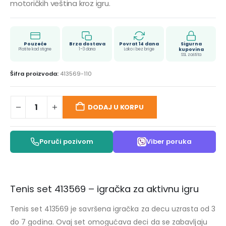
motoričkih veština kroz igru.
Pouzeće
Brza dostava
Povrat 14 dana
Sigurna
Platite kad stigne
1–3 dana
Lako i bez brige
kupovina
SSL zaštita
Šifra proizvoda:
413569-110
DODAJ U KORPU
Poruči pozivom
Viber poruka
Tenis set 413569 – igračka za aktivnu igru
Tenis set 413569 je savršena igračka za decu uzrasta od 3
do 7 godina. Ovaj set omogućava deci da se zabavljaju