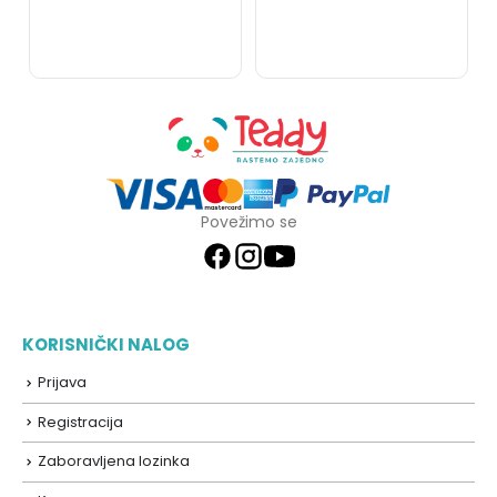
Povežimo se
KORISNIČKI NALOG
Prijava
Registracija
Zaboravljena lozinka