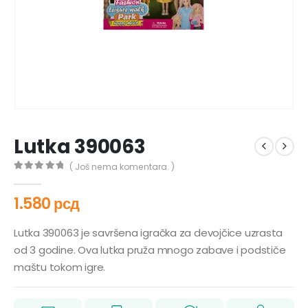
Lutka 390063
( Još nema komentara. )
0
out of 5
1.580
рсд
Lutka 390063 je savršena igračka za devojčice uzrasta
od 3 godine. Ova lutka pruža mnogo zabave i podstiče
maštu tokom igre.