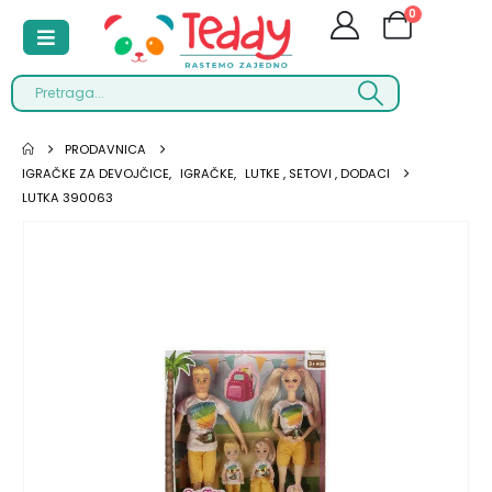
0
PRODAVNICA
IGRAČKE ZA DEVOJČICE
,
IGRAČKE
,
LUTKE , SETOVI , DODACI
LUTKA 390063