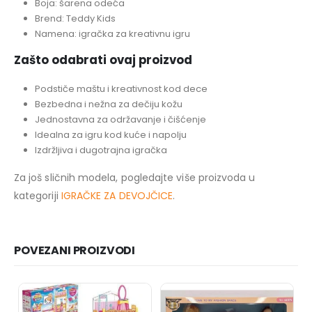
Boja: šarena odeća
Brend: Teddy Kids
Namena: igračka za kreativnu igru
Zašto odabrati ovaj proizvod
Podstiče maštu i kreativnost kod dece
Bezbedna i nežna za dečiju kožu
Jednostavna za održavanje i čišćenje
Idealna za igru kod kuće i napolju
Izdržljiva i dugotrajna igračka
Za još sličnih modela, pogledajte više proizvoda u
kategoriji
IGRAČKE ZA DEVOJČICE
.
POVEZANI PROIZVODI