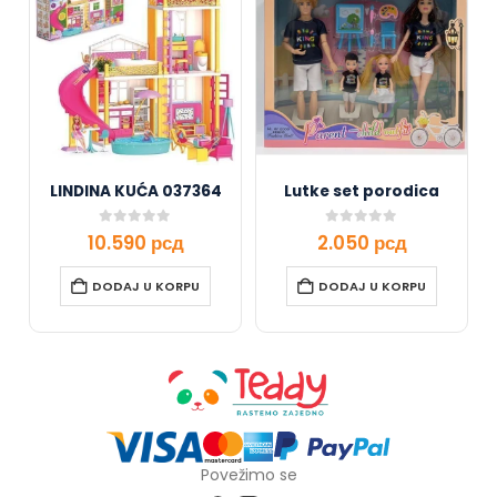
LINDINA KUĆA 037364
Lutke set porodica
0
out of 5
0
out of 5
10.590
рсд
2.050
рсд
DODAJ U KORPU
DODAJ U KORPU
Povežimo se