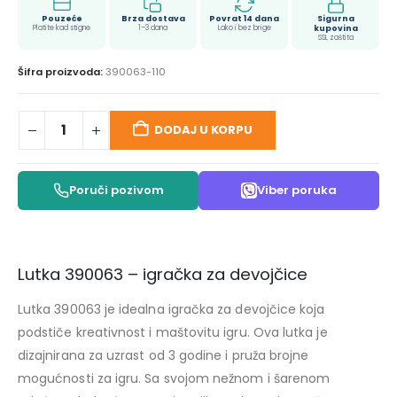
Pouzeće
Brza dostava
Povrat 14 dana
Sigurna
Platite kad stigne
1–3 dana
Lako i bez brige
kupovina
SSL zaštita
Šifra proizvoda:
390063-110
DODAJ U KORPU
Poruči pozivom
Viber poruka
Lutka 390063 – igračka za devojčice
Lutka 390063 je idealna igračka za devojčice koja
podstiče kreativnost i maštovitu igru. Ova lutka je
dizajnirana za uzrast od 3 godine i pruža brojne
mogućnosti za igru. Sa svojom nežnom i šarenom