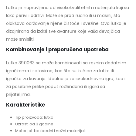
Lutka je napravljena od visokokvalitetnih materijala koji su
lako perivi i održivi. Može se prati ručno ili u mašini, što
olakšava održavanje njene čistoće i svežine. Ova lutka je
dizajnirana da izdrži sve avanture koje vaša devojčica
može smisliti.
Kombinovanje i preporučena upotreba
Lutka 390063 se može kombinovati sa raznim dodatnim
igračkama i setovima, kao što su kućice za lutke ili
igračke za kuvanje. Idealna je za svakodnevnu igru, kao i
za posebne prilike poput rođendana ili igara sa
prijateljima.
Karakteristike
Tip proizvoda: lutka
Uzrast: od 3 godine
Materijal: bezbedni i nežni materijali