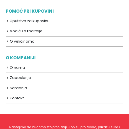
POMOĆ PRI KUPOVINI
Uputstvo za kupovinu
Vodič za roditelje
O veličinama
O KOMPANIJI
O nama
Zaposlenje
Saradnja
Kontakt
Nastojimo da budemo što precizniji u opisu proizvoda, prikazu slika i