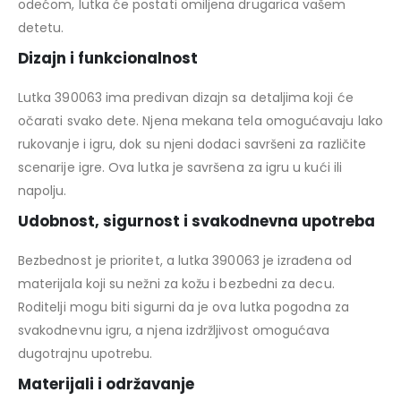
odećom, lutka će postati omiljena drugarica vašem
detetu.
Dizajn i funkcionalnost
Lutka 390063 ima predivan dizajn sa detaljima koji će
očarati svako dete. Njena mekana tela omogućavaju lako
rukovanje i igru, dok su njeni dodaci savršeni za različite
scenarije igre. Ova lutka je savršena za igru u kući ili
napolju.
Udobnost, sigurnost i svakodnevna upotreba
Bezbednost je prioritet, a lutka 390063 je izrađena od
materijala koji su nežni za kožu i bezbedni za decu.
Roditelji mogu biti sigurni da je ova lutka pogodna za
svakodnevnu igru, a njena izdržljivost omogućava
dugotrajnu upotrebu.
Materijali i održavanje