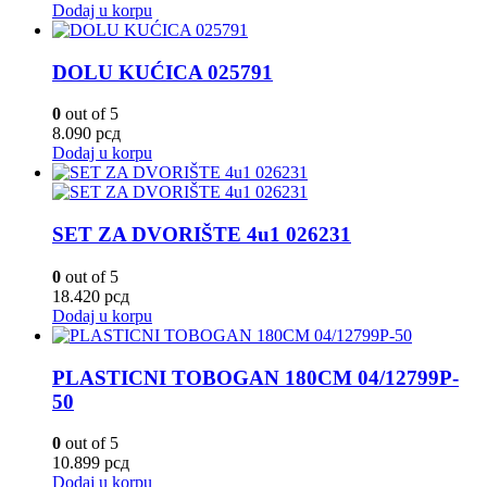
Dodaj u korpu
DOLU KUĆICA 025791
0
out of 5
8.090
рсд
Dodaj u korpu
SET ZA DVORIŠTE 4u1 026231
0
out of 5
18.420
рсд
Dodaj u korpu
PLASTICNI TOBOGAN 180CM 04/12799P-
50
0
out of 5
10.899
рсд
Dodaj u korpu