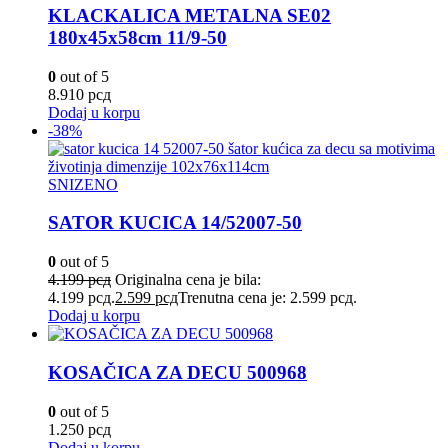
KLACKALICA METALNA SE02
180x45x58cm 11/9-50
0
out of 5
8.910
рсд
Dodaj u korpu
-38%
SNIZENO
SATOR KUCICA 14/52007-50
0
out of 5
4.199
рсд
Originalna cena je bila:
4.199 рсд.
2.599
рсд
Trenutna cena je: 2.599 рсд.
Dodaj u korpu
KOSAČICA ZA DECU 500968
0
out of 5
1.250
рсд
Dodaj u korpu