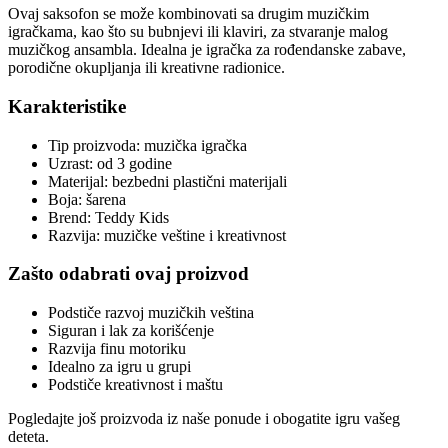
Ovaj saksofon se može kombinovati sa drugim muzičkim
igračkama, kao što su bubnjevi ili klaviri, za stvaranje malog
muzičkog ansambla. Idealna je igračka za rođendanske zabave,
porodične okupljanja ili kreativne radionice.
Karakteristike
Tip proizvoda: muzička igračka
Uzrast: od 3 godine
Materijal: bezbedni plastični materijali
Boja: šarena
Brend: Teddy Kids
Razvija: muzičke veštine i kreativnost
Zašto odabrati ovaj proizvod
Podstiče razvoj muzičkih veština
Siguran i lak za korišćenje
Razvija finu motoriku
Idealno za igru u grupi
Podstiče kreativnost i maštu
Pogledajte još proizvoda iz naše ponude i obogatite igru vašeg
deteta.