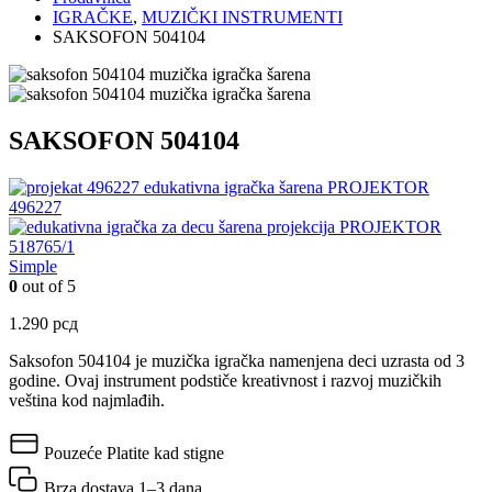
IGRAČKE
,
MUZIČKI INSTRUMENTI
SAKSOFON 504104
SAKSOFON 504104
PROJEKTOR
496227
PROJEKTOR
518765/1
Simple
0
out of 5
1.290
рсд
Saksofon 504104 je muzička igračka namenjena deci uzrasta od 3
godine. Ovaj instrument podstiče kreativnost i razvoj muzičkih
veština kod najmlađih.
Pouzeće
Platite kad stigne
Brza dostava
1–3 dana