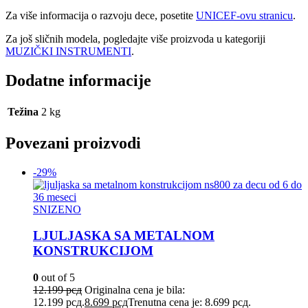
Za više informacija o razvoju dece, posetite
UNICEF-ovu stranicu
.
Za još sličnih modela, pogledajte više proizvoda u kategoriji
MUZIČKI INSTRUMENTI
.
Dodatne informacije
Težina
2 kg
Povezani proizvodi
-29%
SNIZENO
LJULJASKA SA METALNOM
KONSTRUKCIJOM
0
out of 5
12.199
рсд
Originalna cena je bila:
12.199 рсд.
8.699
рсд
Trenutna cena je: 8.699 рсд.