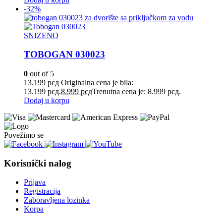
-32%
SNIZENO
TOBOGAN 030023
0
out of 5
13.199
рсд
Originalna cena je bila:
13.199 рсд.
8.999
рсд
Trenutna cena je: 8.999 рсд.
Dodaj u korpu
Povežimo se
Korisnički nalog
Prijava
Registracija
Zaboravljena lozinka
Korpa