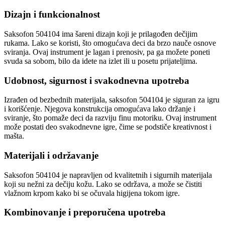
Dizajn i funkcionalnost
Saksofon 504104 ima šareni dizajn koji je prilagođen dečijim
rukama. Lako se koristi, što omogućava deci da brzo nauče osnove
sviranja. Ovaj instrument je lagan i prenosiv, pa ga možete poneti
svuda sa sobom, bilo da idete na izlet ili u posetu prijateljima.
Udobnost, sigurnost i svakodnevna upotreba
Izrađen od bezbednih materijala, saksofon 504104 je siguran za igru
i korišćenje. Njegova konstrukcija omogućava lako držanje i
sviranje, što pomaže deci da razviju finu motoriku. Ovaj instrument
može postati deo svakodnevne igre, čime se podstiče kreativnost i
mašta.
Materijali i održavanje
Saksofon 504104 je napravljen od kvalitetnih i sigurnih materijala
koji su nežni za dečiju kožu. Lako se održava, a može se čistiti
vlažnom krpom kako bi se očuvala higijena tokom igre.
Kombinovanje i preporučena upotreba