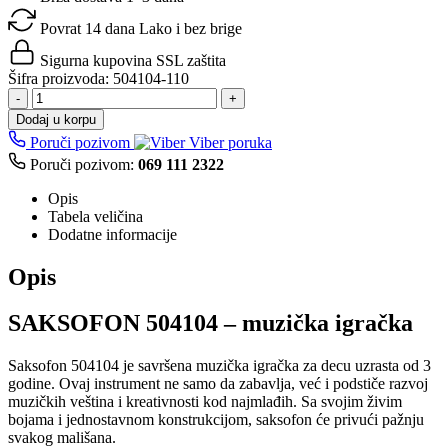
Povrat 14 dana
Lako i bez brige
Sigurna kupovina
SSL zaštita
Šifra proizvoda:
504104-110
-
+
Dodaj u korpu
Poruči pozivom
Viber poruka
Poruči pozivom:
069 111 2322
Opis
Tabela veličina
Dodatne informacije
Opis
SAKSOFON 504104 – muzička igračka
Saksofon 504104 je savršena muzička igračka za decu uzrasta od 3
godine. Ovaj instrument ne samo da zabavlja, već i podstiče razvoj
muzičkih veština i kreativnosti kod najmlađih. Sa svojim živim
bojama i jednostavnom konstrukcijom, saksofon će privući pažnju
svakog mališana.