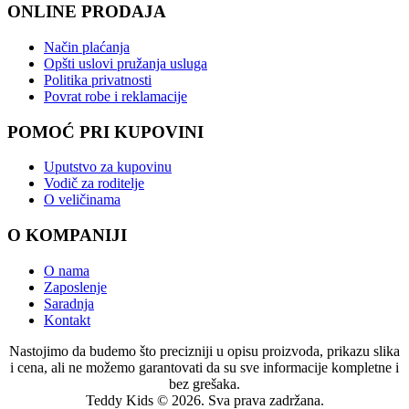
ONLINE PRODAJA
Način plaćanja
Opšti uslovi pružanja usluga
Politika privatnosti
Povrat robe i reklamacije
POMOĆ PRI KUPOVINI
Uputstvo za kupovinu
Vodič za roditelje
O veličinama
O KOMPANIJI
O nama
Zaposlenje
Saradnja
Kontakt
Nastojimo da budemo što precizniji u opisu proizvoda, prikazu slika
i cena, ali ne možemo garantovati da su sve informacije kompletne i
bez grešaka.
Teddy Kids © 2026. Sva prava zadržana.