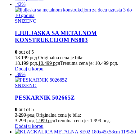
-42%
SNIZENO
LJULJASKA SA METALNOM
KONSTRUKCIJOM NS803
0
out of 5
18.199
рсд
Originalna cena je bila:
18.199 рсд.
10.499
рсд
Trenutna cena je: 10.499 рсд.
Dodaj u korpu
-39%
SNIZENO
PESKARNIK 502665Z
0
out of 5
3.299
рсд
Originalna cena je bila:
3.299 рсд.
1.999
рсд
Trenutna cena je: 1.999 рсд.
Dodaj u korpu