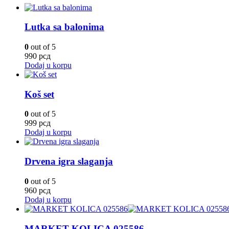
Lutka sa balonima
0
out of 5
990
рсд
Dodaj u korpu
Koš set
0
out of 5
999
рсд
Dodaj u korpu
Drvena igra slaganja
0
out of 5
960
рсд
Dodaj u korpu
MARKET KOLICA 025586