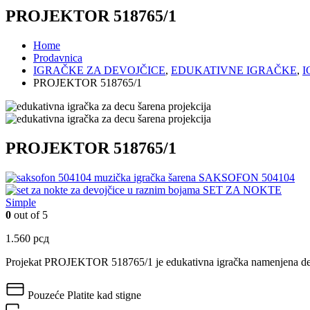
PROJEKTOR 518765/1
Home
Prodavnica
IGRAČKE ZA DEVOJČICE
,
EDUKATIVNE IGRAČKE
,
I
PROJEKTOR 518765/1
PROJEKTOR 518765/1
SAKSOFON 504104
SET ZA NOKTE
Simple
0
out of 5
1.560
рсд
Projekat PROJEKTOR 518765/1 je edukativna igračka namenjena deci uzr
Pouzeće
Platite kad stigne