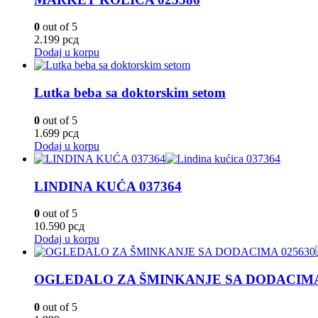
0
out of 5
2.199
рсд
Dodaj u korpu
Lutka beba sa doktorskim setom
0
out of 5
1.699
рсд
Dodaj u korpu
LINDINA KUĆA 037364
0
out of 5
10.590
рсд
Dodaj u korpu
OGLEDALO ZA ŠMINKANJE SA DODACIMA
0
out of 5