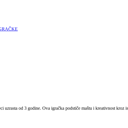
GRAČKE
asta od 3 godine. Ova igračka podstiče maštu i kreativnost kroz istra