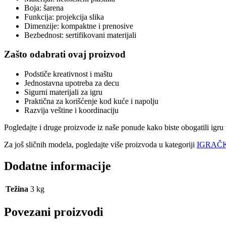
Boja: šarena
Funkcija: projekcija slika
Dimenzije: kompaktne i prenosive
Bezbednost: sertifikovani materijali
Zašto odabrati ovaj proizvod
Podstiče kreativnost i maštu
Jednostavna upotreba za decu
Sigurni materijali za igru
Praktična za korišćenje kod kuće i napolju
Razvija veštine i koordinaciju
Pogledajte i druge proizvode iz naše ponude kako biste obogatili igru 
Za još sličnih modela, pogledajte više proizvoda u kategoriji
IGRAČK
Dodatne informacije
Težina
3 kg
Povezani proizvodi