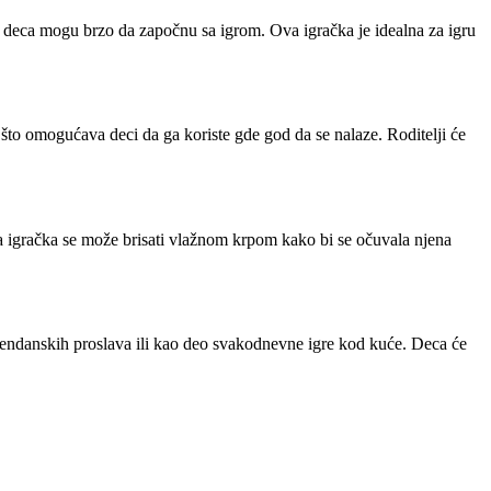
 deca mogu brzo da započnu sa igrom. Ova igračka je idealna za igru
 što omogućava deci da ga koriste gde god da se nalaze. Roditelji će
a igračka se može brisati vlažnom krpom kako bi se očuvala njena
đendanskih proslava ili kao deo svakodnevne igre kod kuće. Deca će