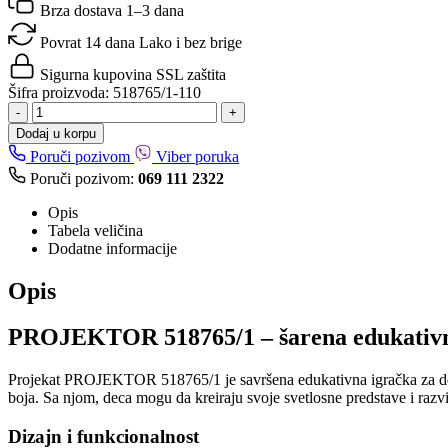
Brza dostava
1–3 dana
Povrat 14 dana
Lako i bez brige
Sigurna kupovina
SSL zaštita
Šifra proizvoda:
518765/1-110
-
+
Dodaj u korpu
Poruči pozivom
Viber poruka
Poruči pozivom:
069 111 2322
Opis
Tabela veličina
Dodatne informacije
Opis
PROJEKTOR 518765/1 – šarena edukativn
Projekat PROJEKTOR 518765/1 je savršena edukativna igračka za decu u
boja. Sa njom, deca mogu da kreiraju svoje svetlosne predstave i razvi
Dizajn i funkcionalnost