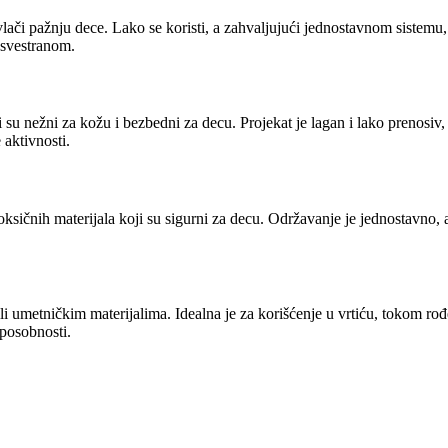
i pažnju dece. Lako se koristi, a zahvaljujući jednostavnom sistemu,
a svestranom.
 su nežni za kožu i bezbedni za decu. Projekat je lagan i lako prenosiv,
aktivnosti.
ičnih materijala koji su sigurni za decu. Održavanje je jednostavno, 
 umetničkim materijalima. Idealna je za korišćenje u vrtiću, tokom ro
sposobnosti.