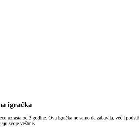
a igračka
zrasta od 3 godine. Ova igračka ne samo da zabavlja, već i podstiče m
jaju svoje veštine.