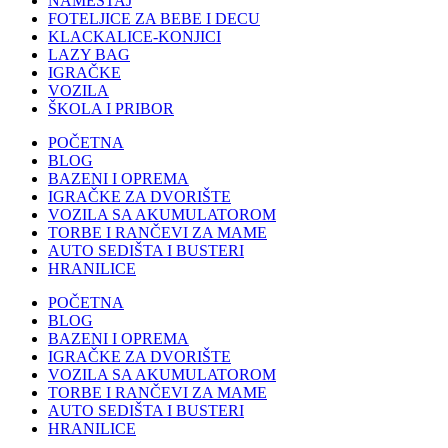
NAMEŠTAJ
FOTELJICE ZA BEBE I DECU
KLACKALICE-KONJICI
LAZY BAG
IGRAČKE
VOZILA
ŠKOLA I PRIBOR
POČETNA
BLOG
BAZENI I OPREMA
IGRAČKE ZA DVORIŠTE
VOZILA SA AKUMULATOROM
TORBE I RANČEVI ZA MAME
AUTO SEDIŠTA I BUSTERI
HRANILICE
POČETNA
BLOG
BAZENI I OPREMA
IGRAČKE ZA DVORIŠTE
VOZILA SA AKUMULATOROM
TORBE I RANČEVI ZA MAME
AUTO SEDIŠTA I BUSTERI
HRANILICE