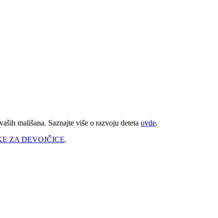
vaših mališana. Saznajte više o razvoju deteta
ovde
.
E ZA DEVOJČICE
.