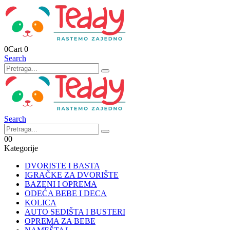
0
Cart
0
Search
Search
0
0
Kategorije
DVORISTE I BASTA
IGRAČKE ZA DVORIŠTE
BAZENI I OPREMA
ODEĆA BEBE I DECA
KOLICA
AUTO SEDIŠTA I BUSTERI
OPREMA ZA BEBE