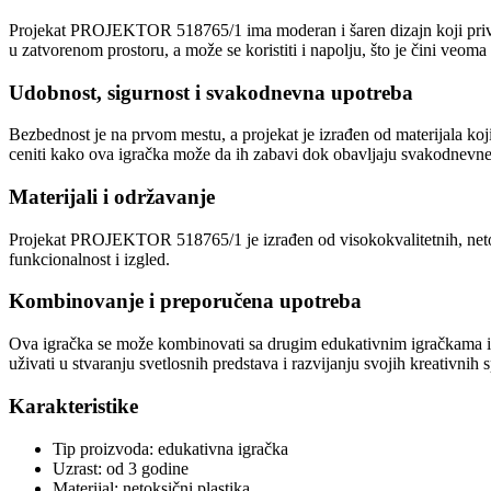
Projekat PROJEKTOR 518765/1 ima moderan i šaren dizajn koji privlač
u zatvorenom prostoru, a može se koristiti i napolju, što je čini veom
Udobnost, sigurnost i svakodnevna upotreba
Bezbednost je na prvom mestu, a projekat je izrađen od materijala koji
ceniti kako ova igračka može da ih zabavi dok obavljaju svakodnevne 
Materijali i održavanje
Projekat PROJEKTOR 518765/1 je izrađen od visokokvalitetnih, netoks
funkcionalnost i izgled.
Kombinovanje i preporučena upotreba
Ova igračka se može kombinovati sa drugim edukativnim igračkama ili
uživati u stvaranju svetlosnih predstava i razvijanju svojih kreativnih 
Karakteristike
Tip proizvoda: edukativna igračka
Uzrast: od 3 godine
Materijal: netoksični plastika