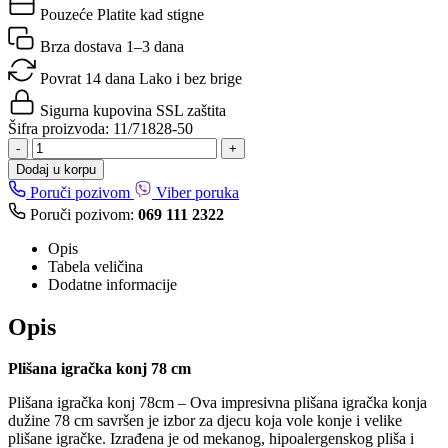
Pouzeće
Platite kad stigne
Brza dostava
1–3 dana
Povrat 14 dana
Lako i bez brige
Sigurna kupovina
SSL zaštita
Šifra proizvoda:
11/71828-50
-
+
Dodaj u korpu
Poruči pozivom
Viber poruka
Poruči pozivom:
069 111 2322
Opis
Tabela veličina
Dodatne informacije
Opis
Plišana igračka konj 78 cm
Plišana igračka konj 78cm – Ova impresivna plišana igračka konja
dužine 78 cm savršen je izbor za djecu koja vole konje i velike
plišane igračke. Izrađena je od mekanog, hipoalergenskog pliša i