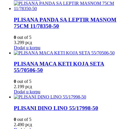
PLISANA PANDA SA LEPTIR MASNOM
75CM 11/78350-50
0
out of 5
3.299
рсд
Dodaj u korpu
PLISANA MACA KETI KOJA SETA
55/70506-50
0
out of 5
2.199
рсд
Dodaj u korpu
PLISANI DINO LINO 55/17998-50
0
out of 5
2.490
рсд