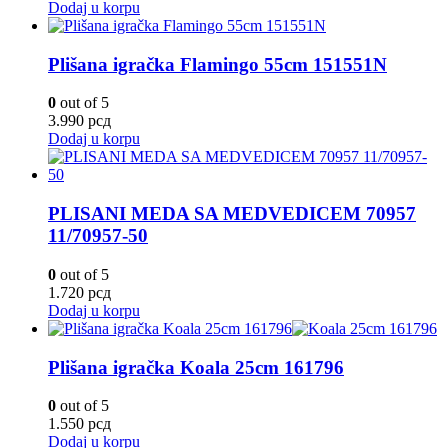
Dodaj u korpu
Plišana igračka Flamingo 55cm 151551N
0
out of 5
3.990
рсд
Dodaj u korpu
PLISANI MEDA SA MEDVEDICEM 70957
11/70957-50
0
out of 5
1.720
рсд
Dodaj u korpu
Plišana igračka Koala 25cm 161796
0
out of 5
1.550
рсд
Dodaj u korpu