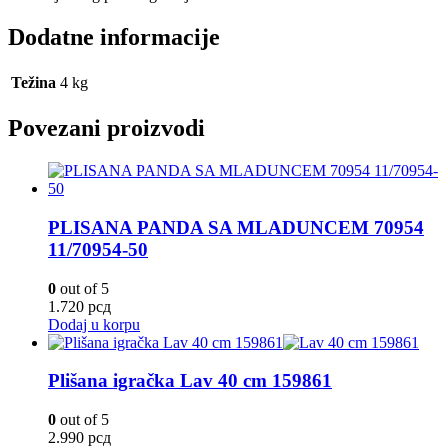
Dodatne informacije
Težina
4 kg
Povezani proizvodi
PLISANA PANDA SA MLADUNCEM 70954
11/70954-50
0
out of 5
1.720
рсд
Dodaj u korpu
Plišana igračka Lav 40 cm 159861
0
out of 5
2.990
рсд