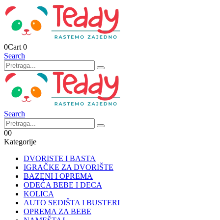
0
Cart
0
Search
Search
0
0
Kategorije
DVORISTE I BASTA
IGRAČKE ZA DVORIŠTE
BAZENI I OPREMA
ODEĆA BEBE I DECA
KOLICA
AUTO SEDIŠTA I BUSTERI
OPREMA ZA BEBE