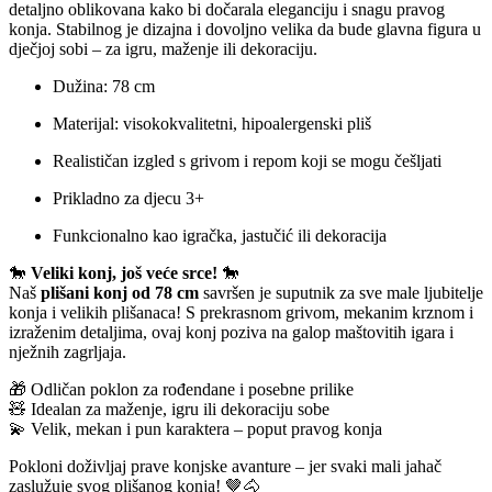
detaljno oblikovana kako bi dočarala eleganciju i snagu pravog
konja. Stabilnog je dizajna i dovoljno velika da bude glavna figura u
dječjoj sobi – za igru, maženje ili dekoraciju.
Dužina: 78 cm
Materijal: visokokvalitetni, hipoalergenski pliš
Realističan izgled s grivom i repom koji se mogu češljati
Prikladno za djecu 3+
Funkcionalno kao igračka, jastučić ili dekoracija
🐎
Veliki konj, još veće srce!
🐎
Naš
plišani konj od 78 cm
savršen je suputnik za sve male ljubitelje
konja i velikih plišanaca! S prekrasnom grivom, mekanim krznom i
izraženim detaljima, ovaj konj poziva na galop maštovitih igara i
nježnih zagrljaja.
🎁 Odličan poklon za rođendane i posebne prilike
🧸 Idealan za maženje, igru ili dekoraciju sobe
💫 Velik, mekan i pun karaktera – poput pravog konja
Pokloni doživljaj prave konjske avanture – jer svaki mali jahač
zaslužuje svog plišanog konja! 🤎🐴