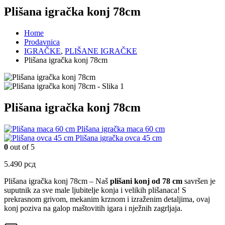
Plišana igračka konj 78cm
Home
Prodavnica
IGRAČKE
,
PLIŠANE IGRAČKE
Plišana igračka konj 78cm
Plišana igračka konj 78cm
Plišana igračka maca 60 cm
Plišana igračka ovca 45 cm
0
out of 5
5.490
рсд
Plišana igračka konj 78cm –
Naš
plišani konj od 78 cm
savršen je
suputnik za sve male ljubitelje konja i velikih plišanaca! S
prekrasnom grivom, mekanim krznom i izraženim detaljima, ovaj
konj poziva na galop maštovitih igara i nježnih zagrljaja.