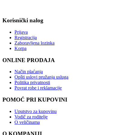
Korisnički nalog
Prijava
Registracija
Zaboravljena lozinka
Korpa
ONLINE PRODAJA
Način plaćanja
Opšti uslovi pružanja usluga
Politika privatnosti
Povrat robe i reklamacije
POMOĆ PRI KUPOVINI
Uputstvo za kupovinu
Vodič za roditelje
O veličinama
O KOMPANIJI