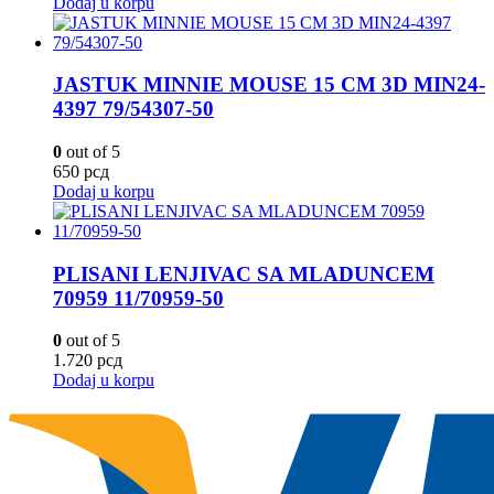
Dodaj u korpu
JASTUK MINNIE MOUSE 15 CM 3D MIN24-
4397 79/54307-50
0
out of 5
650
рсд
Dodaj u korpu
PLISANI LENJIVAC SA MLADUNCEM
70959 11/70959-50
0
out of 5
1.720
рсд
Dodaj u korpu