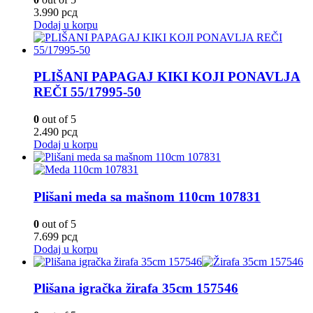
3.990
рсд
Dodaj u korpu
PLIŠANI PAPAGAJ KIKI KOJI PONAVLJA
REČI 55/17995-50
0
out of 5
2.490
рсд
Dodaj u korpu
Plišani meda sa mašnom 110cm 107831
0
out of 5
7.699
рсд
Dodaj u korpu
Plišana igračka žirafa 35cm 157546