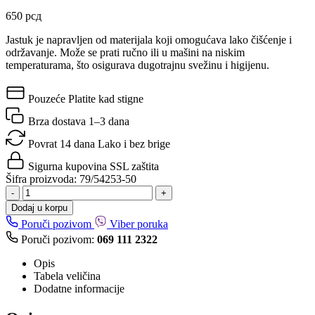
650
рсд
Jastuk je napravljen od materijala koji omogućava lako čišćenje i
održavanje. Može se prati ručno ili u mašini na niskim
temperaturama, što osigurava dugotrajnu svežinu i higijenu.
Pouzeće
Platite kad stigne
Brza dostava
1–3 dana
Povrat 14 dana
Lako i bez brige
Sigurna kupovina
SSL zaštita
Šifra proizvoda:
79/54253-50
-
+
Dodaj u korpu
Poruči pozivom
Viber poruka
Poruči pozivom:
069 111 2322
Opis
Tabela veličina
Dodatne informacije