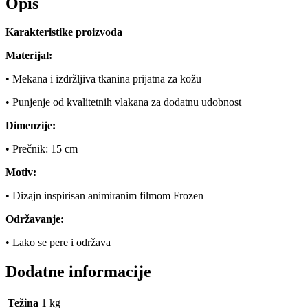
Opis
Karakteristike proizvoda
Materijal:
• Mekana i izdržljiva tkanina prijatna za kožu
• Punjenje od kvalitetnih vlakana za dodatnu udobnost
Dimenzije:
• Prečnik: 15 cm
Motiv:
• Dizajn inspirisan animiranim filmom Frozen
Održavanje:
• Lako se pere i održava
Dodatne informacije
Težina
1 kg