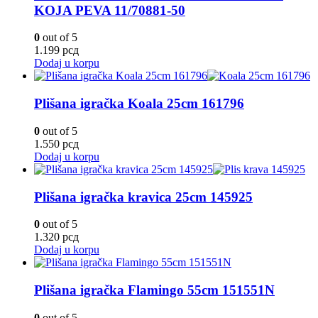
KOJA PEVA 11/70881-50
0
out of 5
1.199
рсд
Dodaj u korpu
Plišana igračka Koala 25cm 161796
0
out of 5
1.550
рсд
Dodaj u korpu
Plišana igračka kravica 25cm 145925
0
out of 5
1.320
рсд
Dodaj u korpu
Plišana igračka Flamingo 55cm 151551N
0
out of 5