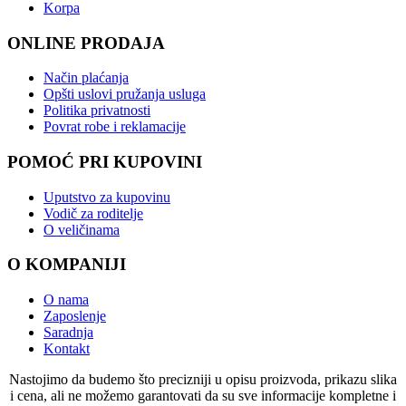
Korpa
ONLINE PRODAJA
Način plaćanja
Opšti uslovi pružanja usluga
Politika privatnosti
Povrat robe i reklamacije
POMOĆ PRI KUPOVINI
Uputstvo za kupovinu
Vodič za roditelje
O veličinama
O KOMPANIJI
O nama
Zaposlenje
Saradnja
Kontakt
Nastojimo da budemo što precizniji u opisu proizvoda, prikazu slika
i cena, ali ne možemo garantovati da su sve informacije kompletne i