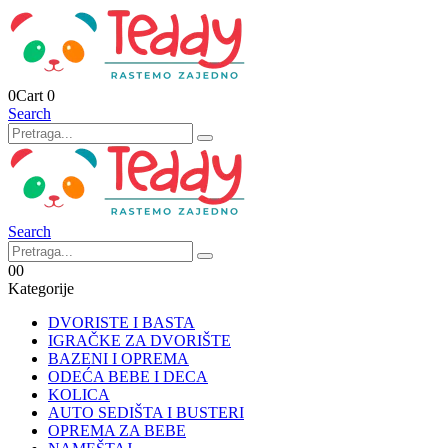
0
Cart
0
Search
Search
0
0
Kategorije
DVORISTE I BASTA
IGRAČKE ZA DVORIŠTE
BAZENI I OPREMA
ODEĆA BEBE I DECA
KOLICA
AUTO SEDIŠTA I BUSTERI
OPREMA ZA BEBE