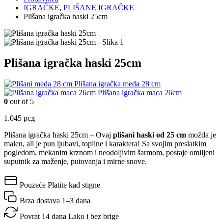
IGRAČKE
,
PLIŠANE IGRAČKE
Plišana igračka haski 25cm
Plišana igračka haski 25cm
Plišana igračka meda 28 cm
Plišana igračka maca 26cm
0
out of 5
1.045
рсд
Plišana igračka haski 25cm –
Ovaj
plišani haski od 25 cm
možda je
malen, ali je pun ljubavi, topline i karaktera! Sa svojim preslatkim
pogledom, mekanim krznom i neodoljivim šarmom, postaje omiljeni
suputnik za maženje, putovanja i mirne snove.
Pouzeće
Platite kad stigne
Brza dostava
1–3 dana
Povrat 14 dana
Lako i bez brige