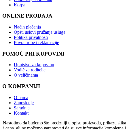
Korpa
ONLINE PRODAJA
Način plaćanja
Opšti uslovi pružanja usluga
Politika privatnosti
Povrat robe i reklamacije
POMOĆ PRI KUPOVINI
Uputstvo za kupovinu
Vodič za roditelje
O veličinama
O KOMPANIJI
O nama
Zaposlenje
Saradnja
Kontakt
Nastojimo da budemo što precizniji u opisu proizvoda, prikazu slika
i cena, ali ne možemo garantovati da su sve informacije kompletne i