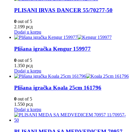
PLISANI IRVAS DANCER 55/70277-50
0
out of 5
2.199
рсд
Dodaj u korpu
Plišana igračka Kengur 159977
0
out of 5
1.350
рсд
Dodaj u korpu
Plišana igračka Koala 25cm 161796
0
out of 5
1.550
рсд
Dodaj u korpu
PLISANI MEDA SA MEDVEDICEM 70957