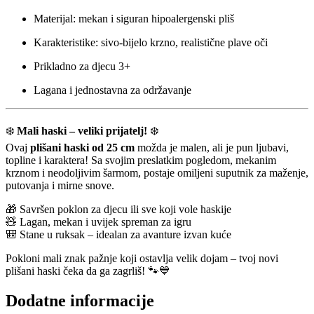
Materijal: mekan i siguran hipoalergenski pliš
Karakteristike: sivo-bijelo krzno, realistične plave oči
Prikladno za djecu 3+
Lagana i jednostavna za održavanje
❄️
Mali haski – veliki prijatelj!
❄️
Ovaj
plišani haski od 25 cm
možda je malen, ali je pun ljubavi,
topline i karaktera! Sa svojim preslatkim pogledom, mekanim
krznom i neodoljivim šarmom, postaje omiljeni suputnik za maženje,
putovanja i mirne snove.
🎁 Savršen poklon za djecu ili sve koji vole haskije
🧸 Lagan, mekan i uvijek spreman za igru
🎒 Stane u ruksak – idealan za avanture izvan kuće
Pokloni mali znak pažnje koji ostavlja velik dojam – tvoj novi
plišani haski čeka da ga zagrliš! 🐾💙
Dodatne informacije