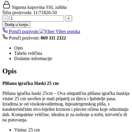
Sigurna kupovina
SSL zaštita
Šifra proizvoda:
11/71826-50
-
+
Dodaj u korpu
Poruči pozivom
Viber poruka
Poruči pozivom:
069 111 2322
Opis
Tabela veličina
Dodatne informacije
Opis
Plišana igračka Haski 25 cm
Plišana igračka haski 25cm – Ova simpatična plišana igračka haskija
visine 25 cm savršen je mali prijatelj za djecu i ljubitelje pasa.
Izrađena je od visokokvalitetnog, hipoalergenskog pliša, s
karakterističnim sivo-bijelim krznom i plavim očima koje oduzimaju
dah. Kompaktne veličine, idealna je za nošenje u torbi, krevetiću ili
na putovanja.
Visina: 25 cm