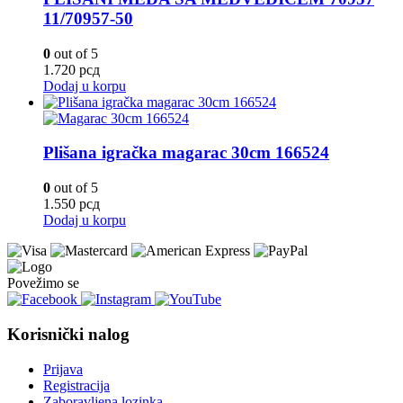
11/70957-50
0
out of 5
1.720
рсд
Dodaj u korpu
Plišana igračka magarac 30cm 166524
0
out of 5
1.550
рсд
Dodaj u korpu
Povežimo se
Korisnički nalog
Prijava
Registracija
Zaboravljena lozinka