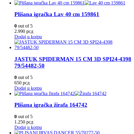
Plišana igračka Lav 40 cm 159861
0
out of 5
2.990
рсд
Dodaj u korpu
JASTUK SPIDERMAN 15 CM 3D SPI24-4398
79/54482-50
0
out of 5
650
рсд
Dodaj u korpu
Plišana igračka žirafa 164742
0
out of 5
1.250
рсд
Dodaj u korpu