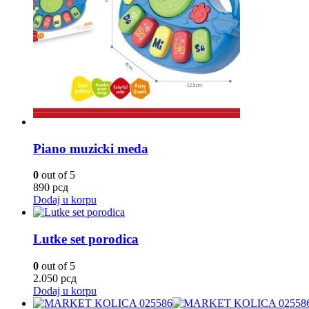
Piano muzicki meda
0
out of 5
890
рсд
Dodaj u korpu
Lutke set porodica
0
out of 5
2.050
рсд
Dodaj u korpu