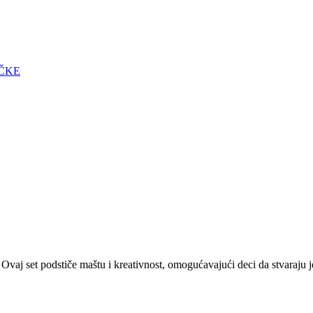
ČKE
. Ovaj set podstiče maštu i kreativnost, omogućavajući deci da stvaraju