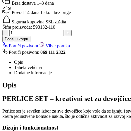
Brza dostava
1–3 dana
Povrat 14 dana
Lako i bez brige
Sigurna kupovina
SSL zaštita
Šifra proizvoda:
593132-110
-
+
Dodaj u korpu
Poruči pozivom
Viber poruka
Poruči pozivom:
069 111 2322
Opis
Tabela veličina
Dodatne informacije
Opis
PERLICE SET – kreativni set za devojčice
Perlice set je savršen izbor za sve devojčice koje vole da se igraju i 
kreira jedinstvene komade nakita, što je odlična aktivnost za razvoj k
Dizajn i funkcionalnost