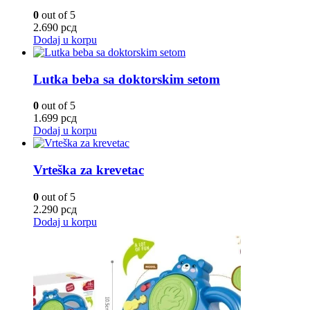
0
out of 5
2.690
рсд
Dodaj u korpu
Lutka beba sa doktorskim setom
0
out of 5
1.699
рсд
Dodaj u korpu
Vrteška za krevetac
0
out of 5
2.290
рсд
Dodaj u korpu