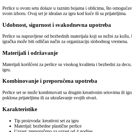
Perlice u ovom setu dolaze u raznim bojama i oblicima, što omogućava
svom izboru. Ovaj set je idealan za igru kod kuće ili sa prijateljima.
Udobnost, sigurnost i svakodnevna upotreba
Perlice su napravljene od bezbednih materijala koji su nežni za kožu, š
igračka može biti odličan način za organizaciju slobodnog vremena.
Materijali i održavanje
Materijali korišćeni za perlice su visokog kvaliteta i bezbedni za dec
igru.
Kombinovanje i preporučena upotreba
Perlice set se može kombinovati sa drugim kreativnim setovima ili igra
poklona prijateljima ili za ukrašavanje svojih stvari.
Karakteristike
Tip proizvoda: kreativni set za igru
Materijal: bezbedne plastične perlice
Uzrast: preporučeno za uzrast od 4 godine