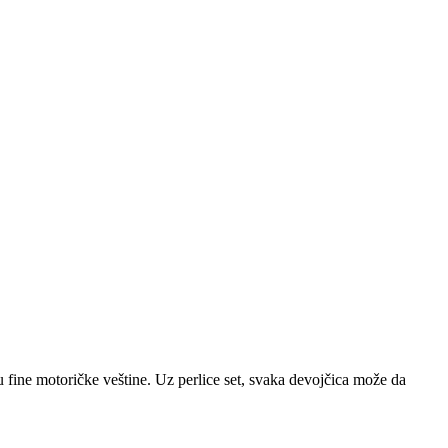
ju fine motoričke veštine. Uz perlice set, svaka devojčica može da