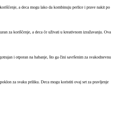
korišćenje, a deca mogu lako da kombinuju perlice i prave nakit po
iguran za korišćenje, a deca će uživati u kreativnom izražavanju. Ova
ugotrajan i otporan na habanje, što ga čini savršenim za svakodnevnu
poklon za svaku priliku. Deca mogu koristiti ovaj set za pravljenje