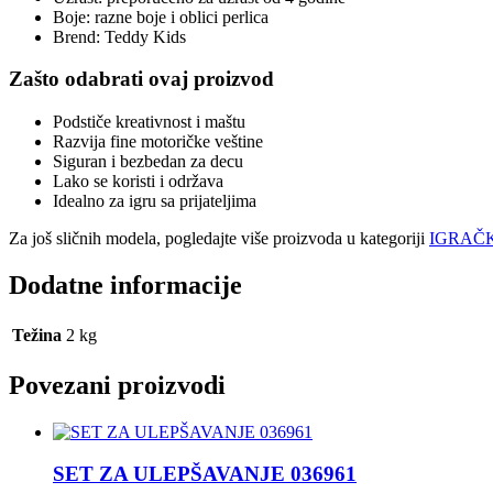
Boje: razne boje i oblici perlica
Brend: Teddy Kids
Zašto odabrati ovaj proizvod
Podstiče kreativnost i maštu
Razvija fine motoričke veštine
Siguran i bezbedan za decu
Lako se koristi i održava
Idealno za igru sa prijateljima
Za još sličnih modela, pogledajte više proizvoda u kategoriji
IGRAČK
Dodatne informacije
Težina
2 kg
Povezani proizvodi
SET ZA ULEPŠAVANJE 036961