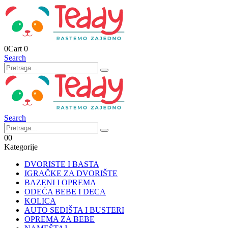
0
Cart
0
Search
Search
0
0
Kategorije
DVORISTE I BASTA
IGRAČKE ZA DVORIŠTE
BAZENI I OPREMA
ODEĆA BEBE I DECA
KOLICA
AUTO SEDIŠTA I BUSTERI
OPREMA ZA BEBE