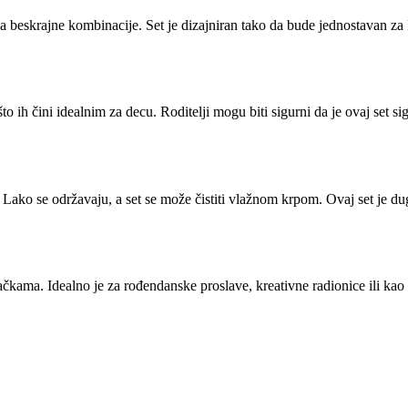
 beskrajne kombinacije. Set je dizajniran tako da bude jednostavan za 
to ih čini idealnim za decu. Roditelji mogu biti sigurni da je ovaj set s
u. Lako se održavaju, a set se može čistiti vlažnom krpom. Ovaj set je d
čkama. Idealno je za rođendanske proslave, kreativne radionice ili kao 