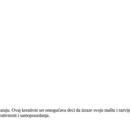
stvaraju. Ovaj kreativni set omogućava deci da izraze svoju maštu i razvi
reativnosti i samopouzdanja.