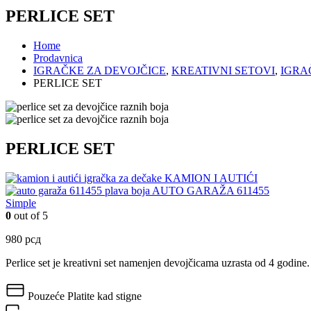
PERLICE SET
Home
Prodavnica
IGRAČKE ZA DEVOJČICE
,
KREATIVNI SETOVI
,
IGRA
PERLICE SET
PERLICE SET
KAMION I AUTIĆI
AUTO GARAŽA 611455
Simple
0
out of 5
980
рсд
Perlice set je kreativni set namenjen devojčicama uzrasta od 4 godine
Pouzeće
Platite kad stigne