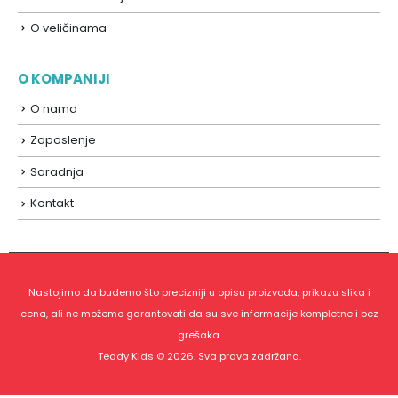
O veličinama
O KOMPANIJI
O nama
Zaposlenje
Saradnja
Kontakt
Nastojimo da budemo što precizniji u opisu proizvoda, prikazu slika i
cena, ali ne možemo garantovati da su sve informacije kompletne i bez
grešaka.
Teddy Kids © 2026. Sva prava zadržana.