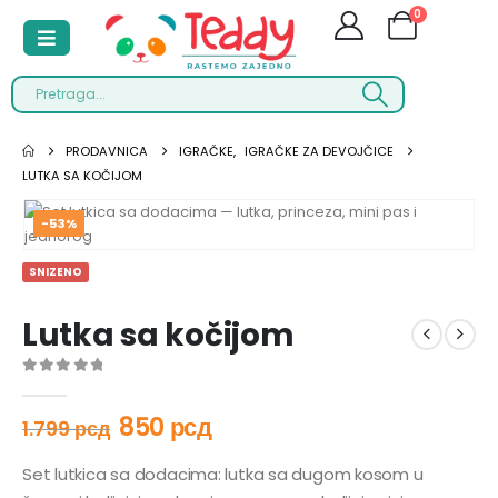
0
PRODAVNICA
IGRAČKE
,
IGRAČKE ZA DEVOJČICE
LUTKA SA KOČIJOM
-53%
SNIZENO
Lutka sa kočijom
0
out of 5
850
рсд
1.799
рсд
Set lutkica sa dodacima: lutka sa dugom kosom u