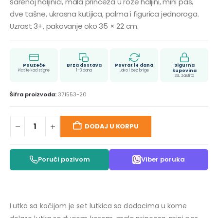
šarenoj haljinici, mala princeza u roze haljini, mini pas,
dve tašne, ukrasna kutijica, palma i figurica jednoroga.
Uzrast 3+, pakovanje oko 35 × 22 cm.
Pouzeće
Brza dostava
Povrat 14 dana
Sigurna
Platite kad stigne
1–3 dana
Lako i bez brige
kupovina
SSL zaštita
Šifra proizvoda:
371553-20
DODAJ U KORPU
Poruči pozivom
Viber poruka
Lutka sa kočijom je set lutkica sa dodacima u kome