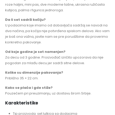
roze haljini, mini pas, dve moderne tašne, ukrasna ružičasta
kutijica, palma i figurica jednoroga.
Da li set sadrži kočiju?
U podacima koje imamo od dobavljača sadržaj se navodi na
dva načina, pa kočija nije potvrđena spiskom delova. Ako vam
je baš ona važna, javite nam se pre porudžbine da proverimo
konkretno pakovanje.
Od koje godine je set namenjen?
Za decu od 3 godine. Proizvođač izričito upozorava da nije
pogodan za mlađu decu jer sadrži sitne delove.
Kolike su dimenzije pakovanja?
Približno 35 × 22 cm.
Kako se plaća i gde stiže?
Pouzećem pri preuzimanju, uz dostavu širom Srbije.
Karakteristike
Tip proizvoda: set lutkica sa dodacima