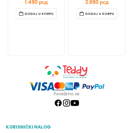
1.490
рсд
2.690
рсд
DODAJ U KORPU
DODAJ U KORPU
Povežimo se
KORISNIČKI NALOG