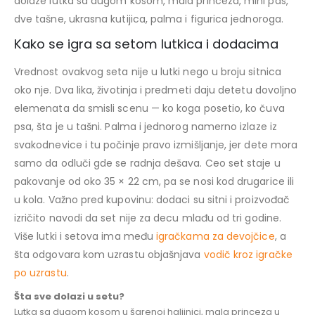
dolaze lutka sa dugom kosom, mala princeza, mini pas,
dve tašne, ukrasna kutijica, palma i figurica jednoroga.
Kako se igra sa setom lutkica i dodacima
Vrednost ovakvog seta nije u lutki nego u broju sitnica
oko nje. Dva lika, životinja i predmeti daju detetu dovoljno
elemenata da smisli scenu — ko koga posetio, ko čuva
psa, šta je u tašni. Palma i jednorog namerno izlaze iz
svakodnevice i tu počinje pravo izmišljanje, jer dete mora
samo da odluči gde se radnja dešava. Ceo set staje u
pakovanje od oko 35 × 22 cm, pa se nosi kod drugarice ili
u kola. Važno pred kupovinu: dodaci su sitni i proizvođač
izričito navodi da set nije za decu mlađu od tri godine.
Više lutki i setova ima među
igračkama za devojčice
, a
šta odgovara kom uzrastu objašnjava
vodič kroz igračke
po uzrastu
.
Šta sve dolazi u setu?
Lutka sa dugom kosom u šarenoj haljinici, mala princeza u