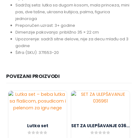
Sadržaj seta: lutka sa dugom kosom, mala princeza, mini
pas, dve tašne, ukrasna kutijica, palma, figurica
jednoroga
Preporučen uzrast: 3+ godine
Dimenzije pakovanja: približno 35 × 22 cm
Upozorenje: sadrži sitne delove, nije za decu mlađu od 3
godine
Šifra (SKU): 371553-20
POVEZANI PROIZVODI
Lutka set
SET ZA ULEPŠAVANJE 036961
0
out of 5
0
out of 5