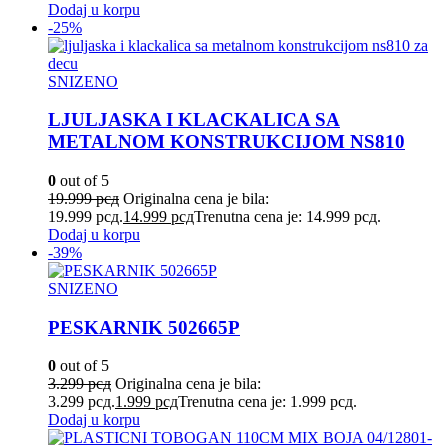
Dodaj u korpu
-25%
SNIZENO
LJULJASKA I KLACKALICA SA
METALNOM KONSTRUKCIJOM NS810
0
out of 5
19.999
рсд
Originalna cena je bila:
19.999 рсд.
14.999
рсд
Trenutna cena je: 14.999 рсд.
Dodaj u korpu
-39%
SNIZENO
PESKARNIK 502665P
0
out of 5
3.299
рсд
Originalna cena je bila:
3.299 рсд.
1.999
рсд
Trenutna cena je: 1.999 рсд.
Dodaj u korpu