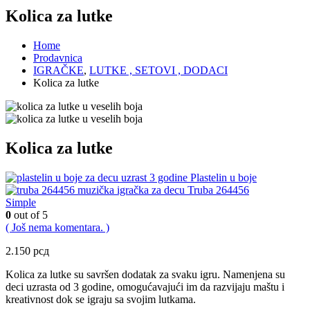
Kolica za lutke
Home
Prodavnica
IGRAČKE
,
LUTKE , SETOVI , DODACI
Kolica za lutke
Kolica za lutke
Plastelin u boje
Truba 264456
Simple
0
out of 5
( Još nema komentara. )
2.150
рсд
Kolica za lutke su savršen dodatak za svaku igru. Namenjena su
deci uzrasta od 3 godine, omogućavajući im da razvijaju maštu i
kreativnost dok se igraju sa svojim lutkama.