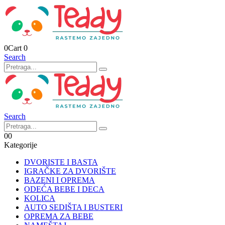
0
Cart
0
Search
Search
0
0
Kategorije
DVORISTE I BASTA
IGRAČKE ZA DVORIŠTE
BAZENI I OPREMA
ODEĆA BEBE I DECA
KOLICA
AUTO SEDIŠTA I BUSTERI
OPREMA ZA BEBE