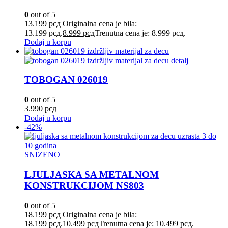
0
out of 5
13.199
рсд
Originalna cena je bila:
13.199 рсд.
8.999
рсд
Trenutna cena je: 8.999 рсд.
Dodaj u korpu
TOBOGAN 026019
0
out of 5
3.990
рсд
Dodaj u korpu
-42%
SNIZENO
LJULJASKA SA METALNOM
KONSTRUKCIJOM NS803
0
out of 5
18.199
рсд
Originalna cena je bila:
18.199 рсд.
10.499
рсд
Trenutna cena je: 10.499 рсд.