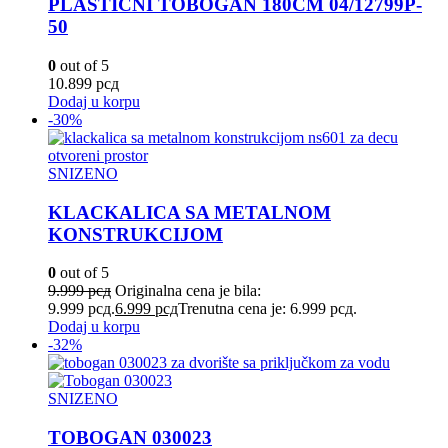
PLASTICNI TOBOGAN 180CM 04/12799P-
50
0
out of 5
10.899
рсд
Dodaj u korpu
-30%
SNIZENO
KLACKALICA SA METALNOM
KONSTRUKCIJOM
0
out of 5
9.999
рсд
Originalna cena je bila:
9.999 рсд.
6.999
рсд
Trenutna cena je: 6.999 рсд.
Dodaj u korpu
-32%
SNIZENO
TOBOGAN 030023