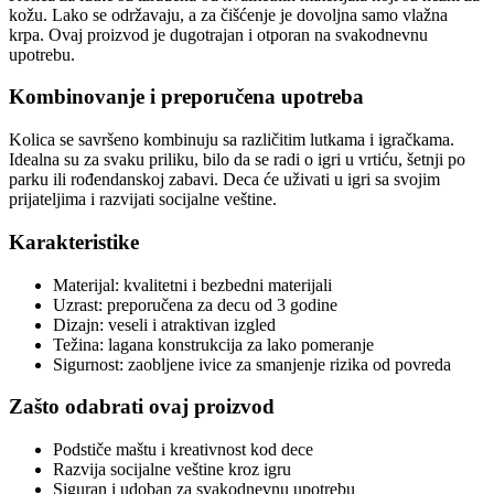
kožu. Lako se održavaju, a za čišćenje je dovoljna samo vlažna
krpa. Ovaj proizvod je dugotrajan i otporan na svakodnevnu
upotrebu.
Kombinovanje i preporučena upotreba
Kolica se savršeno kombinuju sa različitim lutkama i igračkama.
Idealna su za svaku priliku, bilo da se radi o igri u vrtiću, šetnji po
parku ili rođendanskoj zabavi. Deca će uživati u igri sa svojim
prijateljima i razvijati socijalne veštine.
Karakteristike
Materijal: kvalitetni i bezbedni materijali
Uzrast: preporučena za decu od 3 godine
Dizajn: veseli i atraktivan izgled
Težina: lagana konstrukcija za lako pomeranje
Sigurnost: zaobljene ivice za smanjenje rizika od povreda
Zašto odabrati ovaj proizvod
Podstiče maštu i kreativnost kod dece
Razvija socijalne veštine kroz igru
Siguran i udoban za svakodnevnu upotrebu