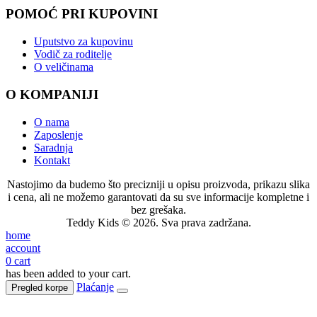
POMOĆ PRI KUPOVINI
Uputstvo za kupovinu
Vodič za roditelje
O veličinama
O KOMPANIJI
O nama
Zaposlenje
Saradnja
Kontakt
Nastojimo da budemo što precizniji u opisu proizvoda, prikazu slika
i cena, ali ne možemo garantovati da su sve informacije kompletne i
bez grešaka.
Teddy Kids © 2026. Sva prava zadržana.
home
account
0
cart
has been added to your cart.
Plaćanje
Pregled korpe