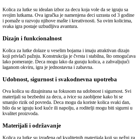
Kolica za lutke su idealan izbor za decu koja vole da se igraju sa
svojim lutkama. Ova igračka je namenjena deci uzrasta od 3 godine
i pomaže u razvoju njihove mašte i kreativnosti. Sa ovim kolicima,
svaka igra postaje uzbudljiva avantura.
Dizajn i funkcionalnost
Kolica za lutke dolaze u veselim bojama i imaju atraktivan dizajn
koji privlači pažnju. Konstrukcija je čvrsta i stabilna, što omogućava
lako pomeranje. Deca mogu lako da guraju kolica, a zahvaljujući
laganom okviru, igra je jednostavna i zabavna.
Udobnost, sigurnost i svakodnevna upotreba
Ova kolica su dizajnirana sa fokusom na udobnost i sigurnost. Svi
materijali su bezbedni za decu, a ivice su zaobljene kako bi se
smanjio rizik od povreda. Deca mogu da koriste kolica svaki dan,
bilo da se igraju kod kuće ili napolju, a roditelji mogu biti sigurni u
kvalitet proizvoda.
Materijali i održavanje
Kolica za lutke su izrađena od kvalitetnih materijala koji su nežni za