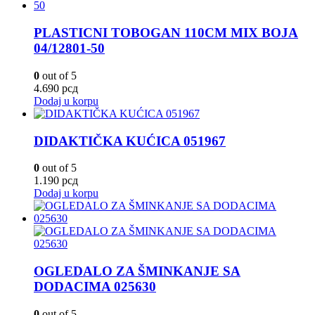
PLASTICNI TOBOGAN 110CM MIX BOJA
04/12801-50
0
out of 5
4.690
рсд
Dodaj u korpu
DIDAKTIČKA KUĆICA 051967
0
out of 5
1.190
рсд
Dodaj u korpu
OGLEDALO ZA ŠMINKANJE SA
DODACIMA 025630
0
out of 5