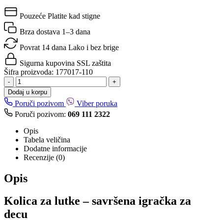
Pouzeće
Platite kad stigne
Brza dostava
1–3 dana
Povrat 14 dana
Lako i bez brige
Sigurna kupovina
SSL zaštita
Šifra proizvoda:
177017-110
-
+
Dodaj u korpu
Poruči pozivom
Viber poruka
Poruči pozivom:
069 111 2322
Opis
Tabela veličina
Dodatne informacije
Recenzije (0)
Opis
Kolica za lutke – savršena igračka za
decu