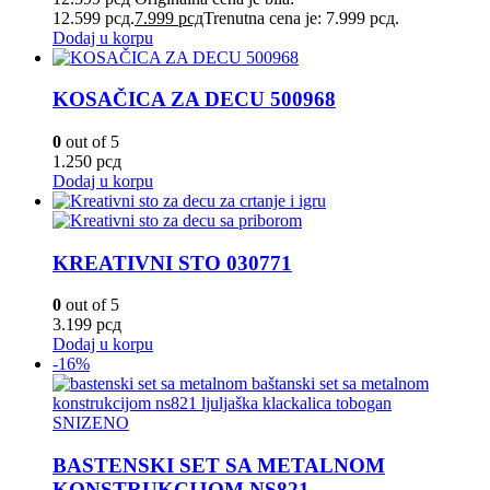
12.599 рсд.
7.999
рсд
Trenutna cena je: 7.999 рсд.
Dodaj u korpu
KOSAČICA ZA DECU 500968
0
out of 5
1.250
рсд
Dodaj u korpu
KREATIVNI STO 030771
0
out of 5
3.199
рсд
Dodaj u korpu
-16%
SNIZENO
BASTENSKI SET SA METALNOM
KONSTRUKCIJOM NS821