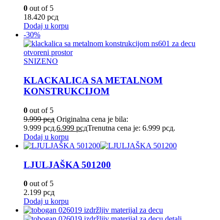
0
out of 5
18.420
рсд
Dodaj u korpu
-30%
SNIZENO
KLACKALICA SA METALNOM
KONSTRUKCIJOM
0
out of 5
9.999
рсд
Originalna cena je bila:
9.999 рсд.
6.999
рсд
Trenutna cena je: 6.999 рсд.
Dodaj u korpu
LJULJAŠKA 501200
0
out of 5
2.199
рсд
Dodaj u korpu