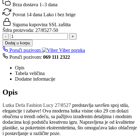
Brza dostava
1–3 dana
Povrat 14 dana
Lako i bez brige
Sigurna kupovina
SSL zaštita
Šifra proizvoda:
27/8527-50
-
+
Dodaj u korpu
Poruči pozivom
Viber poruka
Poruči pozivom:
069 111 2322
Opis
Tabela veličina
Dodatne informacije
Opis
Lutka Defa Fashion Lucy 27/8527
predstavlja savršen spoj stila,
elegancije i zabave! Ova moderna lutka visine oko 29 cm dolazi
obučena u trendi odeću, sa pažljivo izrađenim detaljima i modnim
dodacima koji podstiču kreativnu igru. Napravljena je od kvalitetne
plastike, sa pokretnim ekstremitetima, što omogućava lako oblačenje
i postavljanje u različite poze.