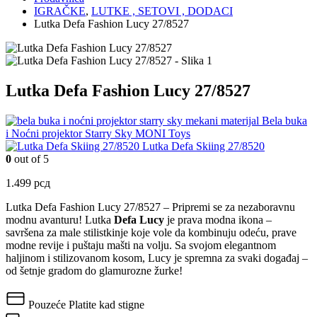
IGRAČKE
,
LUTKE , SETOVI , DODACI
Lutka Defa Fashion Lucy 27/8527
Lutka Defa Fashion Lucy 27/8527
Bela buka
i Noćni projektor Starry Sky MONI Toys
Lutka Defa Skiing 27/8520
0
out of 5
1.499
рсд
Lutka Defa Fashion Lucy 27/8527 –
Pripremi se za nezaboravnu
modnu avanturu! Lutka
Defa Lucy
je prava modna ikona –
savršena za male stilistkinje koje vole da kombinuju odeću, prave
modne revije i puštaju mašti na volju. Sa svojom elegantnom
haljinom i stilizovanom kosom, Lucy je spremna za svaki događaj –
od šetnje gradom do glamurozne žurke!
Pouzeće
Platite kad stigne