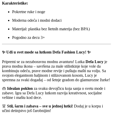
Karakteristike:
Pokretne ruke i noge
Moderna odeća i modni dodaci
Materijal: plastika bez štetnih materija (bez BPA)
Pogodno za decu 3+
✨
Uđi u svet mode sa lutkom Defa Fashion Lucy!
✨
Pripremi se za nezaboravnu modnu avanturu! Lutka
Defa Lucy
je
prava modna ikona – savršena za male stilistkinje koje vole da
kombinuju odeću, prave modne revije i puštaju mašti na volju. Sa
svojom elegantnom haljinom i stilizovanom kosom, Lucy je
spremna za svaki događaj – od šetnje gradom do glamurozne žurke!
👜
Idealan poklon
za svaku devojčicu koja sanja o svetu mode i
zabave. Igra sa Defa Lucy lutkom razvija kreativnost, socijalne
veštine i maštu kod dece.
👗
Stil, šarm i zabava – sve u jednoj lutki!
Dodaj je u korpu i
učini detinjstvo još čarobnijim!