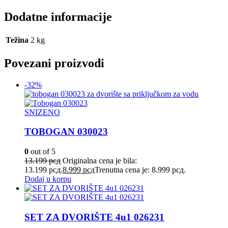
Dodatne informacije
Težina
2 kg
Povezani proizvodi
-32%
SNIZENO
TOBOGAN 030023
0
out of 5
13.199
рсд
Originalna cena je bila:
13.199 рсд.
8.999
рсд
Trenutna cena je: 8.999 рсд.
Dodaj u korpu
SET ZA DVORIŠTE 4u1 026231