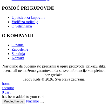
POMOĆ PRI KUPOVINI
Uputstvo za kupovinu
Vodič za roditelje
O veličinama
O KOMPANIJI
O nama
Zaposlenje
Saradnja
Kontakt
Nastojimo da budemo što precizniji u opisu proizvoda, prikazu slika
i cena, ali ne možemo garantovati da su sve informacije kompletne i
bez grešaka.
Teddy Kids © 2026. Sva prava zadržana.
home
account
0
cart
has been added to your cart.
Plaćanje
Pregled korpe