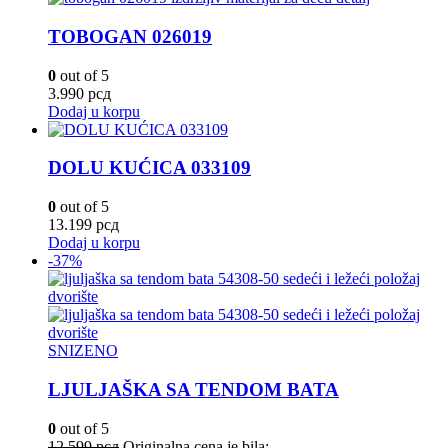
TOBOGAN 026019
0
out of 5
3.990
рсд
Dodaj u korpu
DOLU KUĆICA 033109
0
out of 5
13.199
рсд
Dodaj u korpu
-37%
SNIZENO
LJULJAŠKA SA TENDOM BATA
0
out of 5
12.599
рсд
Originalna cena je bila: