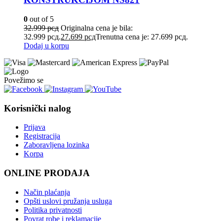
0
out of 5
32.999
рсд
Originalna cena je bila:
32.999 рсд.
27.699
рсд
Trenutna cena je: 27.699 рсд.
Dodaj u korpu
Povežimo se
Korisnički nalog
Prijava
Registracija
Zaboravljena lozinka
Korpa
ONLINE PRODAJA
Način plaćanja
Opšti uslovi pružanja usluga
Politika privatnosti
Povrat robe i reklamacije