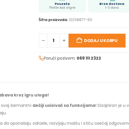
Pouzeće
Brza dostava
Platite kad stigne
1–3 dana
Šifra proizvoda:
32/08877-50
DODAJ U KORPU
Poruči pozivom:
069 111 2322
Zabava kroz igru uloga!
z ovaj šarmantni
dečiji usisivač sa funkcijama
! Dizajniran je u
aju.
 da oponašaju odrasle, razvijaju maštu i stiču osećaj odgovornos