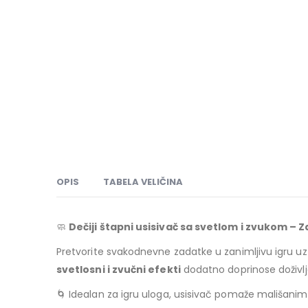
OPIS
TABELA VELIČINA
🧼
Dečiji štapni usisivač sa svetlom i zvukom – 
Pretvorite svakodnevne zadatke u zanimljivu igru u
svetlosni i zvučni efekti
dodatno doprinose doživlj
🌀 Idealan za igru uloga, usisivač pomaže mališanima