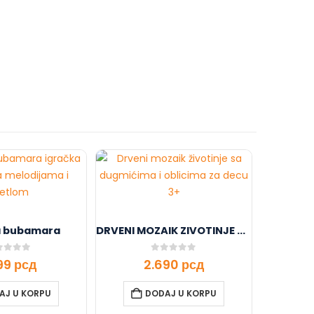
a bubamara
DRVENI MOZAIK ZIVOTINJE TK089 107/74374-50
t of 5
0
out of 5
499
рсд
2.690
рсд
AJ U KORPU
DODAJ U KORPU