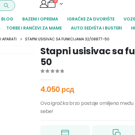
0
BLOG
BAZENI I OPREMA
IGRAČKE ZA DVORIŠTE
VOZI
TORBE I RANČEVI ZA MAME
AUTO SEDIŠTA I BUSTERI
H
I APARATI
STAPNI USISIVAC SA FUNKCIJAMA 32/08877-50
Stapni usisivac sa 
50
0
out of 5
4.050
рсд
Ova igračka brzo postaje omiljena među d
sebe!