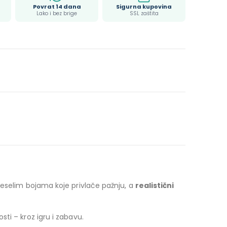
Povrat 14 dana
Sigurna kupovina
Lako i bez brige
SSL zaštita
 veselim bojama koje privlače pažnju, a
realistični
ti – kroz igru i zabavu.