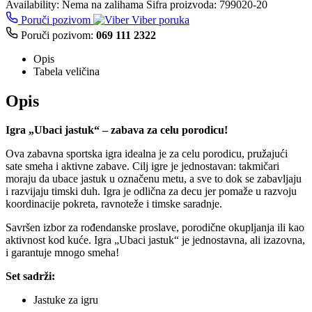
Availability:
Nema na zalihama
Šifra proizvoda:
799020-20
Poruči pozivom
Viber poruka
Poruči pozivom:
069 111 2322
Opis
Tabela veličina
Opis
Igra „Ubaci jastuk“ – zabava za celu porodicu!
Ova zabavna sportska igra idealna je za celu porodicu, pružajući
sate smeha i aktivne zabave. Cilj igre je jednostavan: takmičari
moraju da ubace jastuk u označenu metu, a sve to dok se zabavljaju
i razvijaju timski duh. Igra je odlična za decu jer pomaže u razvoju
koordinacije pokreta, ravnoteže i timske saradnje.
Savršen izbor za rođendanske proslave, porodične okupljanja ili kao
aktivnost kod kuće. Igra „Ubaci jastuk“ je jednostavna, ali izazovna,
i garantuje mnogo smeha!
Set sadrži:
Jastuke za igru