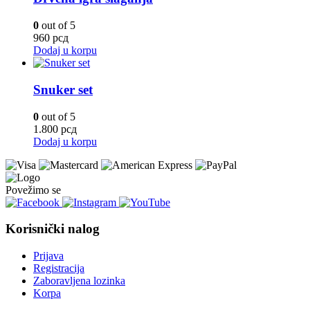
0
out of 5
960
рсд
Dodaj u korpu
Snuker set
0
out of 5
1.800
рсд
Dodaj u korpu
Povežimo se
Korisnički nalog
Prijava
Registracija
Zaboravljena lozinka
Korpa