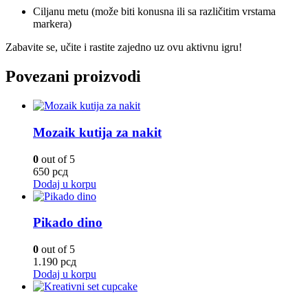
Ciljanu metu (može biti konusna ili sa različitim vrstama
markera)
Zabavite se, učite i rastite zajedno uz ovu aktivnu igru!
Povezani proizvodi
Mozaik kutija za nakit
0
out of 5
650
рсд
Dodaj u korpu
Pikado dino
0
out of 5
1.190
рсд
Dodaj u korpu