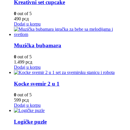
Kreativni set cupcake
0
out of 5
490
рсд
Dodaj u korpu
Muzička bubamara
0
out of 5
1.499
рсд
Dodaj u korpu
Kocke svemir 2 u 1
0
out of 5
599
рсд
Dodaj u korpu
Logičke puzle