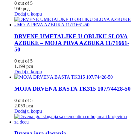
0
out of 5
950
рсд
Dodaj u korpu
DRVENE UMETALJKE U OBLIKU SLOVA
AZBUKE – MOJA PRVA AZBUKA 11/71661-
50
0
out of 5
1.199
рсд
Dodaj u korpu
MOJA DRVENA BASTA TK315 107/74428-50
0
out of 5
2.059
рсд
Dodaj u korpu
Drvena igra slaganja