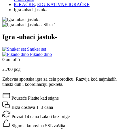
IGRAČKE
,
EDUKATIVNE IGRAČKE
Igra -ubaci jastuk-
Igra -ubaci jastuk-
Snuker set
Pikado dino
0
out of 5
2.700
рсд
Zabavna sportska igra za celu porodicu. Razvija kod najmlađih
timski duh i koordinaciju pokreta.
Pouzeće
Platite kad stigne
Brza dostava
1–3 dana
Povrat 14 dana
Lako i bez brige
Sigurna kupovina
SSL zaštita