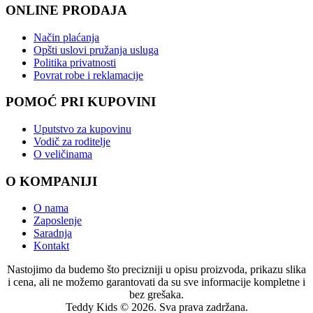
ONLINE PRODAJA
Način plaćanja
Opšti uslovi pružanja usluga
Politika privatnosti
Povrat robe i reklamacije
POMOĆ PRI KUPOVINI
Uputstvo za kupovinu
Vodič za roditelje
O veličinama
O KOMPANIJI
O nama
Zaposlenje
Saradnja
Kontakt
Nastojimo da budemo što precizniji u opisu proizvoda, prikazu slika
i cena, ali ne možemo garantovati da su sve informacije kompletne i
bez grešaka.
Teddy Kids © 2026. Sva prava zadržana.