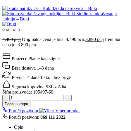
Izrada narukvica – Buki
Studio za ukrašavanje
noktiju – Buki
0
out of 5
4.490
рсд
Originalna cena je bila: 4.490 рсд.
3.890
рсд
Trenutna
cena je: 3.890 рсд.
Pouzeće
Platite kad stigne
Brza dostava
1–3 dana
Povrat 14 dana
Lako i bez brige
Sigurna kupovina
SSL zaštita
Šifra proizvoda:
105497-60
-
+
Dodaj u korpu
Poruči pozivom
Viber poruka
Poruči pozivom:
069 111 2322
Opis