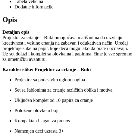
Tabela veličina
Dodatne informacije
Opis
Detaljan opis
Projektor za crtanje – Buki omogućava mališanima da razvijaju
kreativnost i veštine crtanja na zabavan i edukativan način. Uređaj
projektuje slike na papir, koje deca mogu lako da prate i ocrtavaju.
Uz set dolazi i komplet sa olovkama i papirima, čime je sve spremno
za umetničku avanturu.
Karakteristike: Projektor za crtanje – Buki
Projektor sa podesivim uglom nagiba
Set sa šablonima za crtanje različitih oblika i motiva
Uključen komplet od 10 papira za crtanje
Priložene olovke u boji
Kompaktan i lagan za prenos
Namenjen deci uzrasta 3+