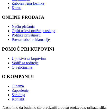
Zaboravljena lozinka
Korpa
ONLINE PRODAJA
Način plaćanja
Opšti uslovi pružanja usluga
Politika privatnosti
Povrat robe i reklamacije
POMOĆ PRI KUPOVINI
Uputstvo za kupovinu
Vodič za roditelje
O veličinama
O KOMPANIJI
O nama
Zaposlenje
Saradnja
Kontakt
Nastojimo da budemo što precizniji u opisu proizvoda, prikazu slika