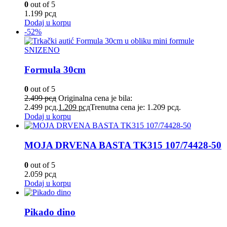
0
out of 5
1.199
рсд
Dodaj u korpu
-52%
SNIZENO
Formula 30cm
0
out of 5
2.499
рсд
Originalna cena je bila:
2.499 рсд.
1.209
рсд
Trenutna cena je: 1.209 рсд.
Dodaj u korpu
MOJA DRVENA BASTA TK315 107/74428-50
0
out of 5
2.059
рсд
Dodaj u korpu
Pikado dino