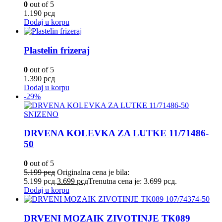
0
out of 5
1.190
рсд
Dodaj u korpu
Plastelin frizeraj
0
out of 5
1.390
рсд
Dodaj u korpu
-29%
SNIZENO
DRVENA KOLEVKA ZA LUTKE 11/71486-
50
0
out of 5
5.199
рсд
Originalna cena je bila:
5.199 рсд.
3.699
рсд
Trenutna cena je: 3.699 рсд.
Dodaj u korpu
DRVENI MOZAIK ZIVOTINJE TK089