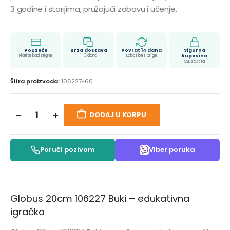
3 godine i starijima, pružajući zabavu i učenje.
Pouzeće
Brza dostava
Povrat 14 dana
Sigurna
Platite kad stigne
1–3 dana
Lako i bez brige
kupovina
SSL zaštita
Šifra proizvoda:
106227-60
DODAJ U KORPU
Poruči pozivom
Viber poruka
Globus 20cm 106227 Buki – edukativna
igračka