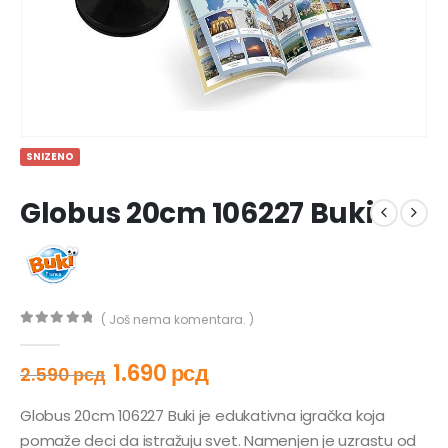
SNIZENO
Globus 20cm 106227 Buki
( Još nema komentara. )
0
out of 5
1.690
рсд
2.590
рсд
Globus 20cm 106227 Buki je edukativna igračka koja
pomaže deci da istražuju svet. Namenjen je uzrastu od