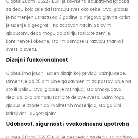
Globus 20cm 106227 Buki je savršena edukativna igračka
za decu koja žele da istražuju svet oko sebe. Ovaj globus
je namenjen uzrastu od 3 godine, a njegova glavna korist
je učenje o geografiji na zabavan način. Sa ovim
globusom, deca mogu da otkriju različite zemlje,
kontinente i okeane, što im pomaže u razvoju znanja i
svesti o svetu.
Dizajn i funkcionalnost
Globus ima jasan i šaren dizajn koji privlači pažnju dece.
Dimenzije od 20 cm čine ga savršenim za postavljanje na
sto ili policu. Ovaj globus je rotirajući, što omogućava
deci da lako pronađu različite delove sveta. Osim toga,
globus je izrađen od kvalitetnih materijala, što ga čini
izdržljivim i dugotrajnim.
Udobnost, sigurnost i svakodnevna upotreba
Globus 20cm 106227 Buki je bezbedan za decu, sa glatkim