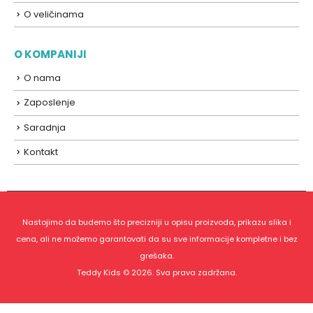
O veličinama
O KOMPANIJI
O nama
Zaposlenje
Saradnja
Kontakt
Nastojimo da budemo što precizniji u opisu proizvoda, prikazu slika i
cena, ali ne možemo garantovati da su sve informacije kompletne i bez
grešaka.
Teddy Kids © 2026. Sva prava zadržana.