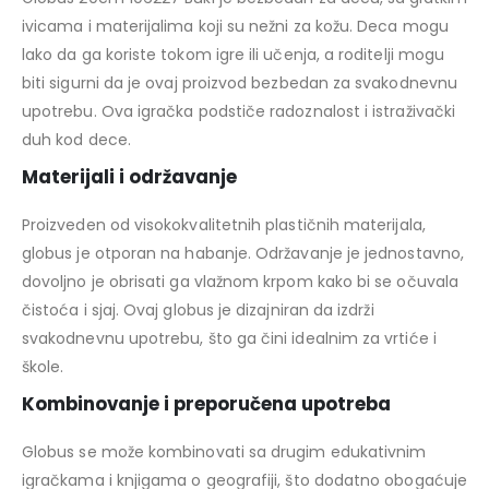
ivicama i materijalima koji su nežni za kožu. Deca mogu
lako da ga koriste tokom igre ili učenja, a roditelji mogu
biti sigurni da je ovaj proizvod bezbedan za svakodnevnu
upotrebu. Ova igračka podstiče radoznalost i istraživački
duh kod dece.
Materijali i održavanje
Proizveden od visokokvalitetnih plastičnih materijala,
globus je otporan na habanje. Održavanje je jednostavno,
dovoljno je obrisati ga vlažnom krpom kako bi se očuvala
čistoća i sjaj. Ovaj globus je dizajniran da izdrži
svakodnevnu upotrebu, što ga čini idealnim za vrtiće i
škole.
Kombinovanje i preporučena upotreba
Globus se može kombinovati sa drugim edukativnim
igračkama i knjigama o geografiji, što dodatno obogaćuje