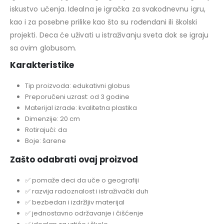
iskustvo učenja. Idealna je igračka za svakodnevnu igru,
kao i za posebne prilike kao što su rođendani ili školski
projekti. Deca će uživati u istraživanju sveta dok se igraju
sa ovim globusom.
Karakteristike
Tip proizvoda: edukativni globus
Preporučeni uzrast: od 3 godine
Materijal izrade: kvalitetna plastika
Dimenzije: 20 cm
Rotirajući: da
Boje: šarene
Zašto odabrati ovaj proizvod
✅ pomaže deci da uče o geografiji
✅ razvija radoznalost i istraživački duh
✅ bezbedan i izdržljiv materijal
✅ jednostavno održavanje i čišćenje