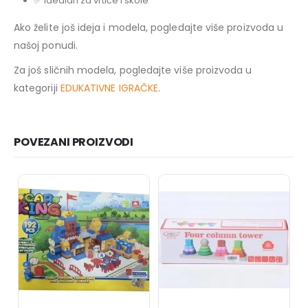
✅ idealan za vrtiće i škole
Ako želite još ideja i modela, pogledajte više proizvoda u
našoj ponudi.
Za još sličnih modela, pogledajte više proizvoda u
kategoriji
EDUKATIVNE IGRAČKE
.
POVEZANI PROIZVODI