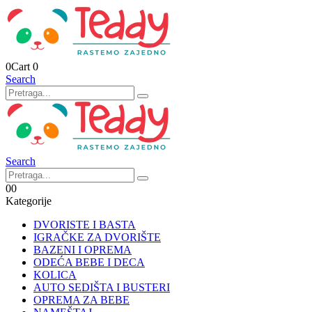
0
Cart
0
Search
Search
0
0
Kategorije
DVORISTE I BASTA
IGRAČKE ZA DVORIŠTE
BAZENI I OPREMA
ODEĆA BEBE I DECA
KOLICA
AUTO SEDIŠTA I BUSTERI
OPREMA ZA BEBE