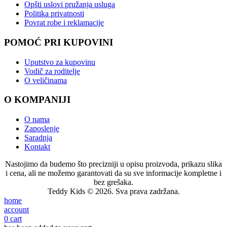
Opšti uslovi pružanja usluga
Politika privatnosti
Povrat robe i reklamacije
POMOĆ PRI KUPOVINI
Uputstvo za kupovinu
Vodič za roditelje
O veličinama
O KOMPANIJI
O nama
Zaposlenje
Saradnja
Kontakt
Nastojimo da budemo što precizniji u opisu proizvoda, prikazu slika
i cena, ali ne možemo garantovati da su sve informacije kompletne i
bez grešaka.
Teddy Kids © 2026. Sva prava zadržana.
home
account
0
cart