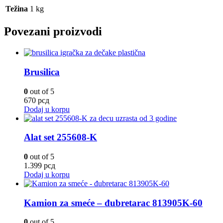
Težina
1 kg
Povezani proizvodi
Brusilica
0
out of 5
670
рсд
Dodaj u korpu
Alat set 255608-K
0
out of 5
1.399
рсд
Dodaj u korpu
Kamion za smeće – đubretarac 813905K-60
0
out of 5