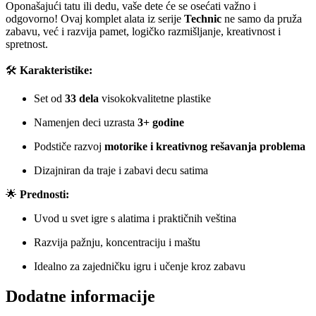
Oponašajući tatu ili dedu, vaše dete će se osećati važno i
odgovorno! Ovaj komplet alata iz serije
Technic
ne samo da pruža
zabavu, već i razvija pamet, logičko razmišljanje, kreativnost i
spretnost.
🛠️
Karakteristike:
Set od
33 dela
visokokvalitetne plastike
Namenjen deci uzrasta
3+ godine
Podstiče razvoj
motorike i kreativnog rešavanja problema
Dizajniran da traje i zabavi decu satima
🌟
Prednosti:
Uvod u svet igre s alatima i praktičnih veština
Razvija pažnju, koncentraciju i maštu
Idealno za zajedničku igru i učenje kroz zabavu
Dodatne informacije