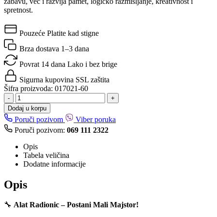
zabavu, već i razvija pamet, logičko razmišljanje, kreativnost i
spretnost.
Pouzeće
Platite kad stigne
Brza dostava
1–3 dana
Povrat 14 dana
Lako i bez brige
Sigurna kupovina
SSL zaštita
Šifra proizvoda:
017021-60
-
+
Dodaj u korpu
Poruči pozivom
Viber poruka
Poruči pozivom:
069 111 2322
Opis
Tabela veličina
Dodatne informacije
Opis
🔧
Alat Radionic – Postani Mali Majstor!