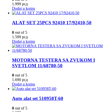
1.999
рсд
Dodaj u korpu
ALAT SET 25PCS 92410 17/92410-50
0
out of 5
1.599
рсд
Dodaj u korpu
MOTORNA TESTERA SA ZVUKOM I
SVETLOM 11/68780-50
0
out of 5
1.690
рсд
Dodaj u korpu
Auto alat set 510958T-60
0
out of 5