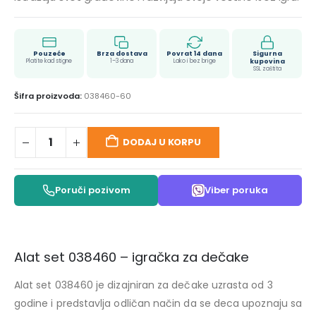
Pouzeće
Brza dostava
Povrat 14 dana
Sigurna
Platite kad stigne
1–3 dana
Lako i bez brige
kupovina
SSL zaštita
Šifra proizvoda:
038460-60
DODAJ U KORPU
Poruči pozivom
Viber poruka
Alat set 038460 – igračka za dečake
Alat set 038460 je dizajniran za dečake uzrasta od 3
godine i predstavlja odličan način da se deca upoznaju sa