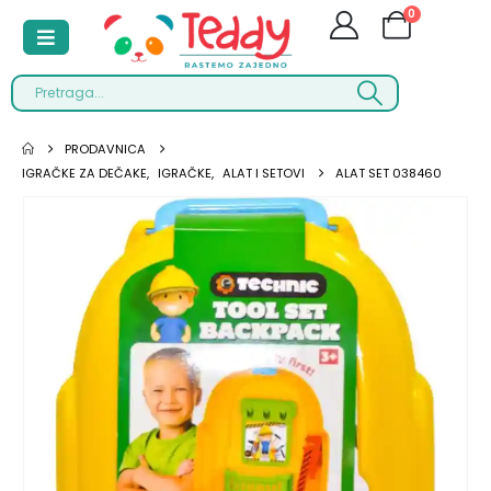
0
PRODAVNICA
IGRAČKE ZA DEČAKE
,
IGRAČKE
,
ALAT I SETOVI
ALAT SET 038460