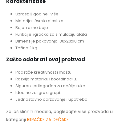
Karakteristike
Uzrast: 3 godine i više
Materijal: čvrsta plastika
Boja: razne boje
Funkcije: igračka za simulaciju alata
Dimenzije pakovanja: 30x20x10 cm
Težina: 1 kg
Zašto odabrati ovaj proizvod
Podstiče kreativnost i maštu.
Razvija motoriku i koordinaciju.
Siguran i prilagođen za dečije ruke.
Idealno za igru u grupi.
Jednostavno održavanje i upotreba.
Za još sličnih modela, pogledajte više proizvoda u
kategoriji
IGRAČKE ZA DEČAKE
.