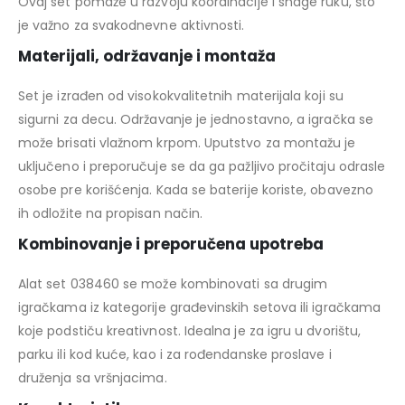
Ovaj set pomaže u razvoju koordinacije i snage ruku, što
je važno za svakodnevne aktivnosti.
Materijali, održavanje i montaža
Set je izrađen od visokokvalitetnih materijala koji su
sigurni za decu. Održavanje je jednostavno, a igračka se
može brisati vlažnom krpom. Uputstvo za montažu je
uključeno i preporučuje se da ga pažljivo pročitaju odrasle
osobe pre korišćenja. Kada se baterije koriste, obavezno
ih odložite na propisan način.
Kombinovanje i preporučena upotreba
Alat set 038460 se može kombinovati sa drugim
igračkama iz kategorije građevinskih setova ili igračkama
koje podstiču kreativnost. Idealna je za igru u dvorištu,
parku ili kod kuće, kao i za rođendanske proslave i
druženja sa vršnjacima.