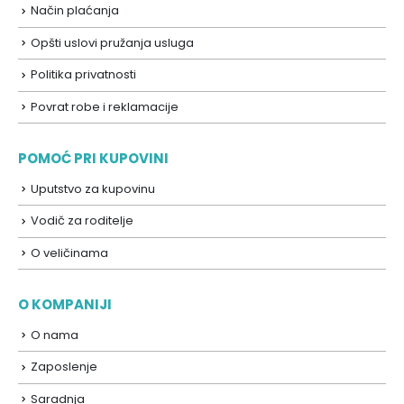
Način plaćanja
Opšti uslovi pružanja usluga
Politika privatnosti
Povrat robe i reklamacije
POMOĆ PRI KUPOVINI
Uputstvo za kupovinu
Vodič za roditelje
O veličinama
O KOMPANIJI
O nama
Zaposlenje
Saradnja