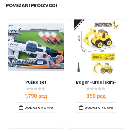
POVEZANI PROIZVODI
Puška set
Bager -uradi sam-
0
out of 5
0
out of 5
1.790
рсд
390
рсд
DODAJ U KORPU
DODAJ U KORPU