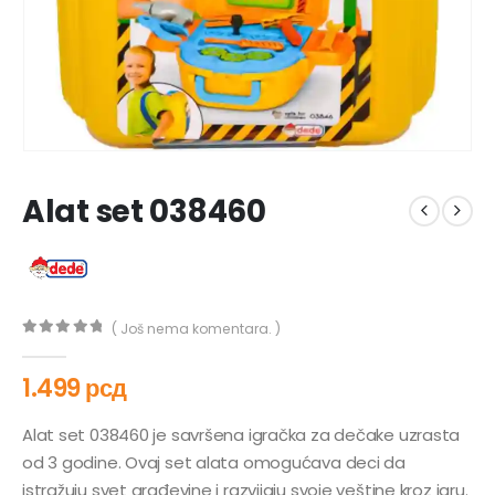
Alat set 038460
( Još nema komentara. )
0
out of 5
1.499
рсд
Alat set 038460 je savršena igračka za dečake uzrasta
od 3 godine. Ovaj set alata omogućava deci da
istražuju svet građevine i razvijaju svoje veštine kroz igru.