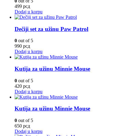
0
out of 5
499
рсд
Dodaj u korpu
Dečiji set za užinu Paw Patrol
0
out of 5
990
рсд
Dodaj u korpu
Kutija za užinu Minnie Mouse
0
out of 5
420
рсд
Dodaj u korpu
Kutija za užinu Minnie Mouse
0
out of 5
650
рсд
Dodaj u korpu