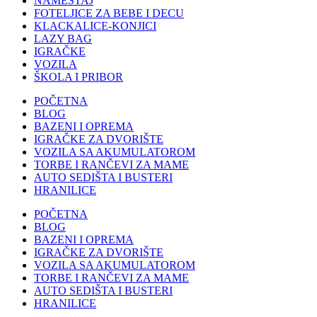
NAMEŠTAJ
FOTELJICE ZA BEBE I DECU
KLACKALICE-KONJICI
LAZY BAG
IGRAČKE
VOZILA
ŠKOLA I PRIBOR
POČETNA
BLOG
BAZENI I OPREMA
IGRAČKE ZA DVORIŠTE
VOZILA SA AKUMULATOROM
TORBE I RANČEVI ZA MAME
AUTO SEDIŠTA I BUSTERI
HRANILICE
POČETNA
BLOG
BAZENI I OPREMA
IGRAČKE ZA DVORIŠTE
VOZILA SA AKUMULATOROM
TORBE I RANČEVI ZA MAME
AUTO SEDIŠTA I BUSTERI
HRANILICE