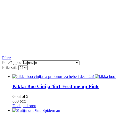
Filter
Poređaj po:
Prikazati:
Kikka Boo Činija 4in1 Feed-me-up Pink
0
out of 5
880
рсд
Dodaj u korpu