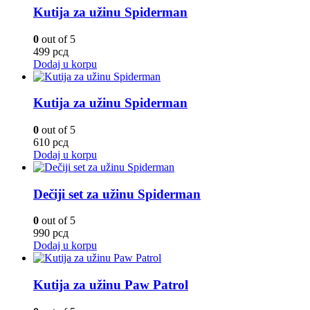
Kutija za užinu Spiderman
0
out of 5
499
рсд
Dodaj u korpu
Kutija za užinu Spiderman
0
out of 5
610
рсд
Dodaj u korpu
Dečiji set za užinu Spiderman
0
out of 5
990
рсд
Dodaj u korpu
Kutija za užinu Paw Patrol