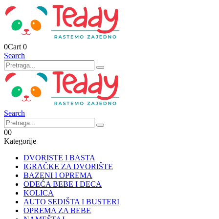
0
Cart
0
Search
Search
0
0
Kategorije
DVORISTE I BASTA
IGRAČKE ZA DVORIŠTE
BAZENI I OPREMA
ODEĆA BEBE I DECA
KOLICA
AUTO SEDIŠTA I BUSTERI
OPREMA ZA BEBE