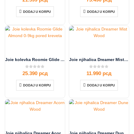
DODAJ U KORPU
DODAJ U KORPU
Joie kolevka Roomie Glide Almond
Joie njihalica Dreamer Mist Wood
0
out of 5
0
out of 5
25.390
рсд
11.990
рсд
DODAJ U KORPU
DODAJ U KORPU
Joie njihalica Dreamer Acorn Wood
Joie njihalica Dreamer Dune Wood