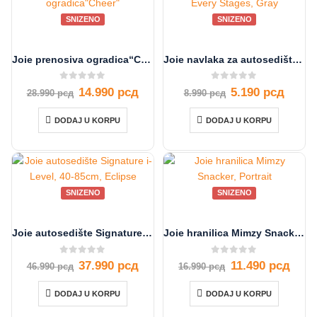
SNIZENO
SNIZENO
Joie prenosiva ogradica“Cheer“
Joie navlaka za autosedište Every Stages, Gray
0
out of 5
0
out of 5
14.990
рсд
5.190
рсд
28.990
рсд
8.990
рсд
DODAJ U KORPU
DODAJ U KORPU
SNIZENO
SNIZENO
Joie autosedište Signature i-Level, 40-85cm, Eclipse
Joie hranilica Mimzy Snacker, Portrait
0
out of 5
0
out of 5
37.990
рсд
11.490
рсд
46.990
рсд
16.990
рсд
DODAJ U KORPU
DODAJ U KORPU