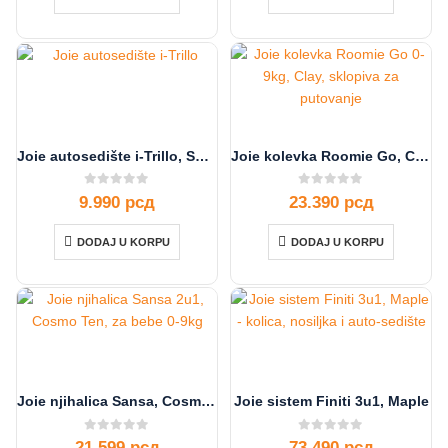
Joie autosedište i-Trillo, Shale, 100-150cm
Joie kolevka Roomie Go, Clay
0
out of 5
0
out of 5
9.990
рсд
23.390
рсд
DODAJ U KORPU
DODAJ U KORPU
Joie njihalica Sansa, Cosmo Ten
Joie sistem Finiti 3u1, Maple
0
out of 5
0
out of 5
21.599
рсд
73.490
рсд