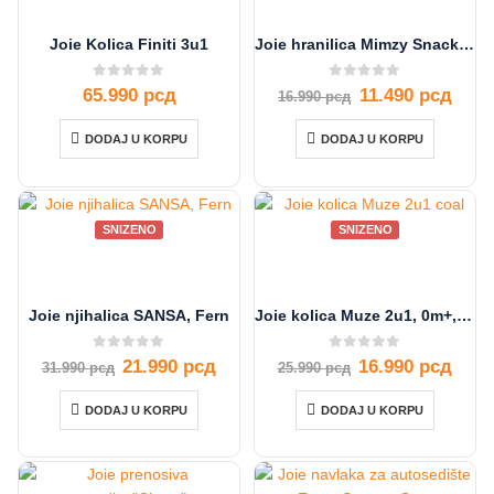
Joie Kolica Finiti 3u1
Joie hranilica Mimzy Snacker, Alphabet
0
out of 5
0
out of 5
65.990
рсд
11.490
рсд
16.990
рсд
DODAJ U KORPU
DODAJ U KORPU
SNIZENO
SNIZENO
Joie njihalica SANSA, Fern
Joie kolica Muze 2u1, 0m+, Coal
0
out of 5
0
out of 5
21.990
рсд
16.990
рсд
31.990
рсд
25.990
рсд
DODAJ U KORPU
DODAJ U KORPU