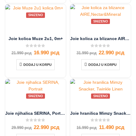
SNIZENO
SNIZENO
Joie kolica Muze 2u1, 0m+
Joie kolica za blizance AIRE,Nectar&Mineral
0
out of 5
0
out of 5
16.990
рсд
22.990
рсд
21.990
рсд
31.990
рсд
DODAJ U KORPU
DODAJ U KORPU
SNIZENO
SNIZENO
Joie njihalica SERINA, Portrait
Joie hranilica Mimzy Snacker, Twinkle Linen
0
out of 5
0
out of 5
22.990
рсд
11.490
рсд
29.990
рсд
16.990
рсд