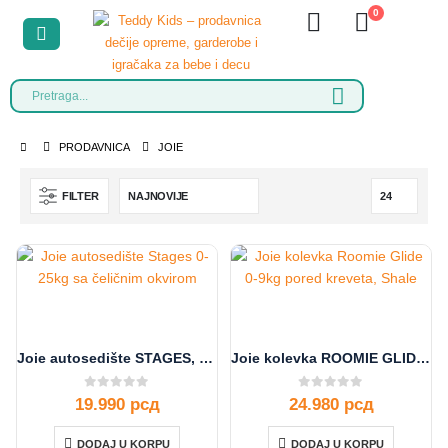
0
PRODAVNICA
JOIE
FILTER
Joie autosedište STAGES, 0-25kg
Joie kolevka ROOMIE GLIDE, Shale, 0-9kg
0
out of 5
0
out of 5
19.990
рсд
24.980
рсд
DODAJ U KORPU
DODAJ U KORPU