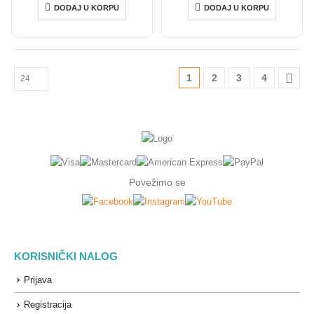
DODAJ U KORPU
DODAJ U KORPU
1
2
3
4
Povežimo se
KORISNIČKI NALOG
Prijava
Registracija