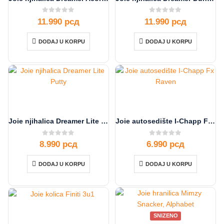
0
out of 5
0
out of 5
11.990
рсд
11.990
рсд
DODAJ U KORPU
DODAJ U KORPU
Joie njihalica Dreamer Lite Putty
Joie autosedište I-Chapp Fx Raven
0
out of 5
0
out of 5
8.990
рсд
6.990
рсд
DODAJ U KORPU
DODAJ U KORPU
SNIZENO