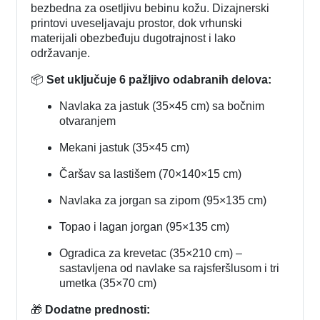
bezbedna za osetljivu bebinu kožu. Dizajnerski
printovi uveseljavaju prostor, dok vrhunski
materijali obezbeđuju dugotrajnost i lako
održavanje.
📦
Set uključuje 6 pažljivo odabranih delova:
Navlaka za jastuk (35×45 cm) sa bočnim
otvaranjem
Mekani jastuk (35×45 cm)
Čaršav sa lastišem (70×140×15 cm)
Navlaka za jorgan sa zipom (95×135 cm)
Topao i lagan jorgan (95×135 cm)
Ogradica za krevetac (35×210 cm) –
sastavljena od navlake sa rajsferšlusom i tri
umetka (35×70 cm)
🎁
Dodatne prednosti: