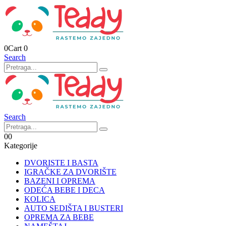
0
Cart
0
Search
Search
0
0
Kategorije
DVORISTE I BASTA
IGRAČKE ZA DVORIŠTE
BAZENI I OPREMA
ODEĆA BEBE I DECA
KOLICA
AUTO SEDIŠTA I BUSTERI
OPREMA ZA BEBE