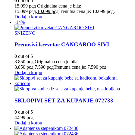
0
out of 5
15.099
рсд
Originalna cena je bila:
15.099 рсд.
10.099
рсд
Trenutna cena je: 10.099 рсд.
Dodaj u korpu
-14%
SNIZENO
Prenosivi krevetac CANGAROO SIVI
0
out of 5
8.850
рсд
Originalna cena je bila:
8.850 рсд.
7.590
рсд
Trenutna cena je: 7.590 рсд.
Dodaj u korpu
SKLOPIVI SET ZA KUPANJE 072733
0
out of 5
4.599
рсд
Dodaj u korpu