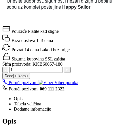
Unesite udobnost, sigurnost i nežan dizajn u bebinu
sobu uz komplet posteljine
Happy Sailor
Pouzeće
Platite kad stigne
Brza dostava
1–3 dana
Povrat 14 dana
Lako i bez brige
Sigurna kupovina
SSL zaštita
Šifra proizvoda:
KKB60057-180
-
+
Dodaj u korpu
Poruči pozivom
Viber poruka
Poruči pozivom:
069 111 2322
Opis
Tabela veličina
Dodatne informacije
Opis