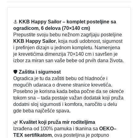
⚓
KKB Happy Sailor – komplet posteljine sa
ogradicom, 6 delova (70×140 cm)
Prepustite svoju bebu nežnom zagrljaju posteljine
KKB Happy Sailor
, koja nudi udobnost, sigurnost
i prefinjen dizajn u jednom kompletu. Namenjena
je krevetićima dimenzija 70×140 cm i savršen je
izbor za miran san vaše bebe od prvih dana života.
🛡️
Zaštita i sigurnost
Ogradica je tu da zaštiti bebu od hladnoće i
mogućih udaraca o drvene stranice krevetića.
Posebno je korisna kada beba počne da se okreće
tokom sna – tada postaje važan dodatak koji pruža
dodatni sloj sigurnosti i komfora, naročito u delu
gde beba najčešće spava.
🌿
Kvalitet koji pruža mir roditeljima
Izrađena od 100% pamuka i tkanina sa
OEKO–
TEX sertifikatom
, ova posteljina je potpuno