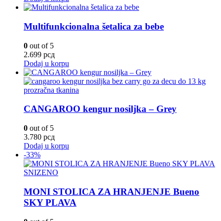
Multifunkcionalna šetalica za bebe
0
out of 5
2.699
рсд
Dodaj u korpu
CANGAROO kengur nosiljka – Grey
0
out of 5
3.780
рсд
Dodaj u korpu
-33%
SNIZENO
MONI STOLICA ZA HRANJENJE Bueno
SKY PLAVA