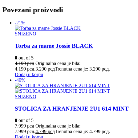
Povezani proizvodi
-21%
SNIZENO
Torba za mame Jossie BLACK
0
out of 5
4.190
рсд
Originalna cena je bila:
4.190 рсд.
3.290
рсд
Trenutna cena je: 3.290 рсд.
Dodaj u korpu
-40%
SNIZENO
STOLICA ZA HRANJENJE 2U1 614 MINT
0
out of 5
7.999
рсд
Originalna cena je bila:
7.999 рсд.
4.799
рсд
Trenutna cena je: 4.799 рсд.
Dodaj u korpu