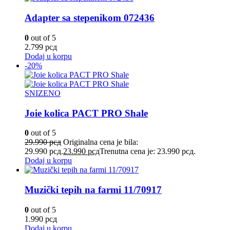
Adapter sa stepenikom 072436
0
out of 5
2.799
рсд
Dodaj u korpu
-20%
SNIZENO
Joie kolica PACT PRO Shale
0
out of 5
29.990
рсд
Originalna cena je bila:
29.990 рсд.
23.990
рсд
Trenutna cena je: 23.990 рсд.
Dodaj u korpu
Muzički tepih na farmi 11/70917
0
out of 5
1.990
рсд
Dodaj u korpu