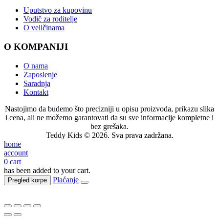
Uputstvo za kupovinu
Vodič za roditelje
O veličinama
O KOMPANIJI
O nama
Zaposlenje
Saradnja
Kontakt
Nastojimo da budemo što precizniji u opisu proizvoda, prikazu slika
i cena, ali ne možemo garantovati da su sve informacije kompletne i
bez grešaka.
Teddy Kids © 2026. Sva prava zadržana.
home
account
0
cart
has been added to your cart.
Plaćanje
Pregled korpe