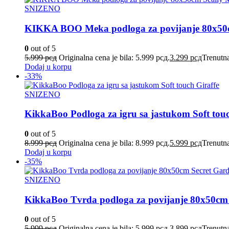
SNIZENO
KIKKA BOO Meka podloga za povijanje 80x50
0
out of 5
5.999
рсд
Originalna cena je bila: 5.999 рсд.
3.299
рсд
Trenutna
Dodaj u korpu
-33%
SNIZENO
KikkaBoo Podloga za igru sa jastukom Soft touc
0
out of 5
8.999
рсд
Originalna cena je bila: 8.999 рсд.
5.999
рсд
Trenutna
Dodaj u korpu
-35%
SNIZENO
KikkaBoo Tvrda podloga za povijanje 80x50cm 
0
out of 5
5.999
рсд
Originalna cena je bila: 5.999 рсд.
3.899
рсд
Trenutna