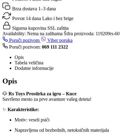
Brza dostava
1–3 dana
Povrat 14 dana
Lako i bez brige
Sigurna kupovina
SSL zaštita
Availability:
Nema na zalihama
Šifra proizvoda:
119209rs-60
Poruči pozivom
Viber poruka
Poruči pozivom:
069 111 2322
Opis
Tabela veličina
Dodatne informacije
Opis
🐶
Rs Toys Prostirka za igru – Kuce
Savršeno mesto za prve avanture vašeg deteta!
✨
Karakteristike:
Motiv: veseli psići
Napravljena od bezbednih, netoksičnih materijala