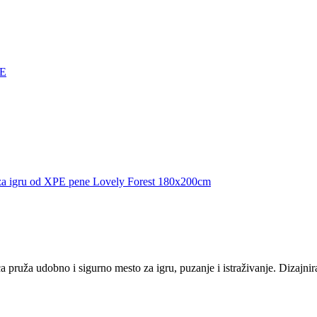
E
za igru od XPE pene Lovely Forest 180x200cm
a pruža udobno i sigurno mesto za igru, puzanje i istraživanje. Dizajnira