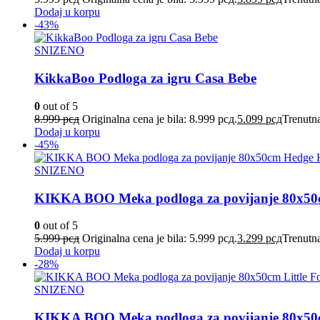
Dodaj u korpu
-43%
SNIZENO
KikkaBoo Podloga za igru Casa Bebe
0
out of 5
8.999
рсд
Originalna cena je bila: 8.999 рсд.
5.099
рсд
Trenutna
Dodaj u korpu
-45%
SNIZENO
KIKKA BOO Meka podloga za povijanje 80x5
0
out of 5
5.999
рсд
Originalna cena je bila: 5.999 рсд.
3.299
рсд
Trenutna
Dodaj u korpu
-28%
SNIZENO
KIKKA BOO Meka podloga za povijanje 80х50