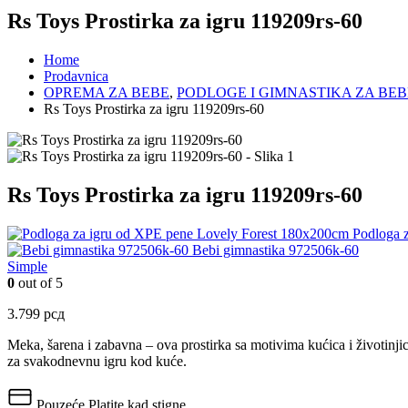
Rs Toys Prostirka za igru 119209rs-60
Home
Prodavnica
OPREMA ZA BEBE
,
PODLOGE I GIMNASTIKA ZA BEB
Rs Toys Prostirka za igru 119209rs-60
Rs Toys Prostirka za igru 119209rs-60
Podloga 
Bebi gimnastika 972506k-60
Simple
0
out of 5
3.799
рсд
Meka, šarena i zabavna – ova prostirka sa motivima kućica i životinjic
za svakodnevnu igru kod kuće.
Pouzeće
Platite kad stigne