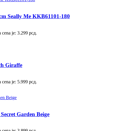
cm Seally Me KKB61101-180
 cena je: 3.299 рсд.
h Giraffe
 cena je: 5.999 рсд.
Secret Garden Beige
 cena je: 3.899 рсд.