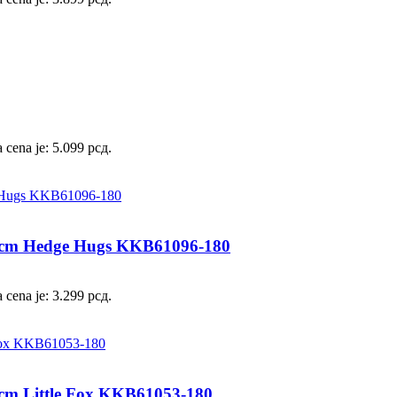
 cena je: 5.099 рсд.
0cm Hedge Hugs KKB61096-180
 cena je: 3.299 рсд.
cm Little Fox KKB61053-180