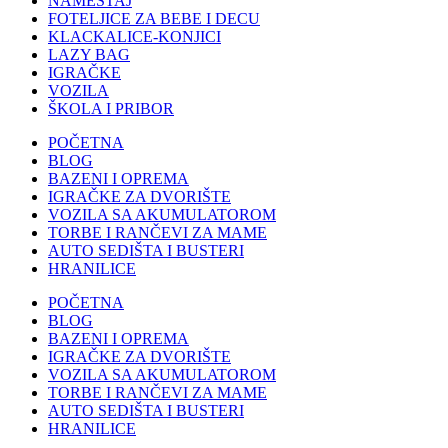
NAMEŠTAJ
FOTELJICE ZA BEBE I DECU
KLACKALICE-KONJICI
LAZY BAG
IGRAČKE
VOZILA
ŠKOLA I PRIBOR
POČETNA
BLOG
BAZENI I OPREMA
IGRAČKE ZA DVORIŠTE
VOZILA SA AKUMULATOROM
TORBE I RANČEVI ZA MAME
AUTO SEDIŠTA I BUSTERI
HRANILICE
POČETNA
BLOG
BAZENI I OPREMA
IGRAČKE ZA DVORIŠTE
VOZILA SA AKUMULATOROM
TORBE I RANČEVI ZA MAME
AUTO SEDIŠTA I BUSTERI
HRANILICE