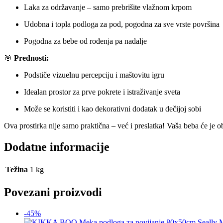
Laka za održavanje – samo prebrišite vlažnom krpom
Udobna i topla podloga za pod, pogodna za sve vrste površina
Pogodna za bebe od rođenja pa nadalje
🎯
Prednosti:
Podstiče vizuelnu percepciju i maštovitu igru
Idealan prostor za prve pokrete i istraživanje sveta
Može se koristiti i kao dekorativni dodatak u dečijoj sobi
Ova prostirka nije samo praktična – već i preslatka! Vaša beba će je o
Dodatne informacije
Težina
1 kg
Povezani proizvodi
-45%