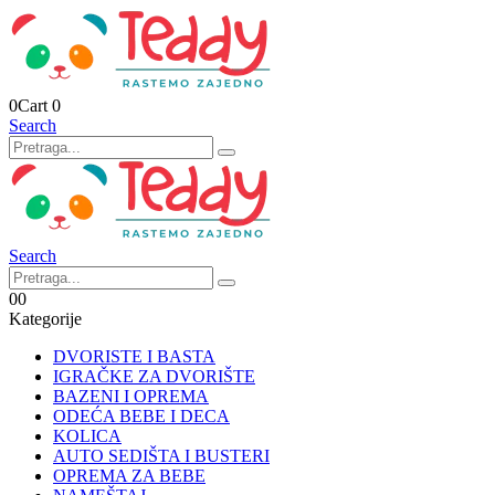
0
Cart
0
Search
Search
0
0
Kategorije
DVORISTE I BASTA
IGRAČKE ZA DVORIŠTE
BAZENI I OPREMA
ODEĆA BEBE I DECA
KOLICA
AUTO SEDIŠTA I BUSTERI
OPREMA ZA BEBE