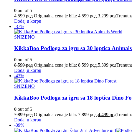
0
out of 5
4.599
рсд
Originalna cena je bila: 4.599 рсд.
3.299
рсд
Trenutna
Dodaj u korpu
-37%
SNIZENO
KikkaBoo Podloga za igru sa 30 loptica Animal
0
out of 5
8.599
рсд
Originalna cena je bila: 8.599 рсд.
5.399
рсд
Trenutna
Dodaj u korpu
-43%
SNIZENO
KikkaBoo Podloga za igru sa 18 loptica Dino Fo
0
out of 5
7.899
рсд
Originalna cena je bila: 7.899 рсд.
4.499
рсд
Trenutna
Dodaj u korpu
-39%