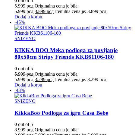
0
out of 5
5.999
рсд
Originalna cena je bila:
5.999 рсд.
3.899
рсд
Trenutna cena je: 3.899 рсд.
Dodaj u korpu
-45%
SNIZENO
KIKKA BOO Meka podloga za povijanje
80x50cm Stripy Friends KKB61106-180
0
out of 5
5.999
рсд
Originalna cena je bila:
5.999 рсд.
3.299
рсд
Trenutna cena je: 3.299 рсд.
Dodaj u korpu
-43%
SNIZENO
KikkaBoo Podloga za igru Casa Bebe
0
out of 5
8.999
рсд
Originalna cena je bila: