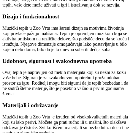
tepih, vaše dete može uživati u igri i istraživanju dok se razvija.
Dizajn i funkcionalnost
Muzički tepih u Zoo Vrtu ima šareni dizajn sa motivima životinja
koji privlače pažnju mališana. Tepih je opremljen muzikom koja se
aktivira pritiskom na različite delove, što podstiče decu da se kreću i
istražuju. Njegove dimenzije omogućavaju lako postavljanje u bilo
kojem delu doma, bilo da je to dnevna soba ili dečija soba.
Udobnost, sigurnost i svakodnevna upotreba
Ovaj tepih je napravljen od mekih materijala koji su nežni za kožu
vaše bebe. Siguran je za svakodnevnu upotrebu i pruža udoban
prostor za igru. Roditelji mogu biti sigurni da je tepih bezbedan i da
ne sadrži štetne materije, što je posebno važno u prvim godinama
života.
Materijali i održavanje
Muzički tepih u Zoo Vrtu je izrađen od visokokvalitetnih materijala
koji su lako perivi. Možete ga prati ručno ili u mašini, što olakšava
održavanje čistoće. Svi korišćeni materijali su bezbedni za decu i ne
izazivaju alergijske reakcije.