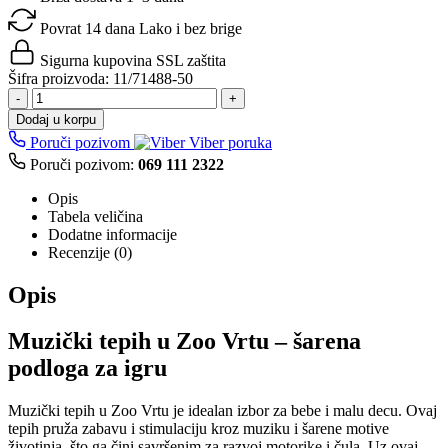
Povrat 14 dana
Lako i bez brige
Sigurna kupovina
SSL zaštita
Šifra proizvoda:
11/71488-50
-
+
Dodaj u korpu
Poruči pozivom
Viber poruka
Poruči pozivom:
069 111 2322
Opis
Tabela veličina
Dodatne informacije
Recenzije (0)
Opis
Muzički tepih u Zoo Vrtu – šarena
podloga za igru
Muzički tepih u Zoo Vrtu je idealan izbor za bebe i malu decu. Ovaj
tepih pruža zabavu i stimulaciju kroz muziku i šarene motive
životinja, što ga čini savršenim za razvoj motorike i čula. Uz ovaj