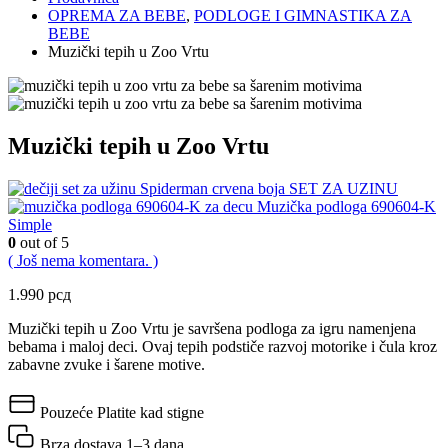
OPREMA ZA BEBE
,
PODLOGE I GIMNASTIKA ZA
BEBE
Muzički tepih u Zoo Vrtu
Muzički tepih u Zoo Vrtu
SET ZA UZINU
Muzička podloga 690604-K
Simple
0
out of 5
( Još nema komentara. )
1.990
рсд
Muzički tepih u Zoo Vrtu je savršena podloga za igru namenjena
bebama i maloj deci. Ovaj tepih podstiče razvoj motorike i čula kroz
zabavne zvuke i šarene motive.
Pouzeće
Platite kad stigne
Brza dostava
1–3 dana