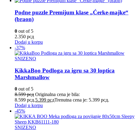
Podne puzzle Premijum klase „Ćerke-majke“
(braon)
0
out of 5
2.350
рсд
Dodaj u korpu
-37%
SNIZENO
KikkaBoo Podloga za igru sa 30 loptica
Marshmallow
0
out of 5
8.599
рсд
Originalna cena je bila:
8.599 рсд.
5.399
рсд
Trenutna cena je: 5.399 рсд.
Dodaj u korpu
-45%
SNIZENO