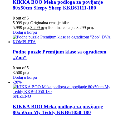
KIKKA BOO Meka podloga za povijanje
80x50cm Sleepy Sheep KKB61111-180
0
out of 5
5.999
рсд
Originalna cena je bila:
5.999 рсд.
3.299
рсд
Trenutna cena je: 3.299 рсд.
Dodaj u korpu
Podne puzzle Premijum klase sa ogradicom
„Zoo“
0
out of 5
3.500
рсд
Dodaj u korpu
-28%
SNIZENO
KIKKA BOO Meka podloga za povijanje
80х50cm My Teddy KKB61050-180