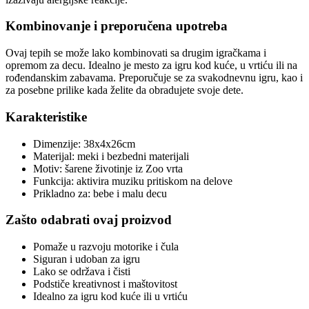
Kombinovanje i preporučena upotreba
Ovaj tepih se može lako kombinovati sa drugim igračkama i
opremom za decu. Idealno je mesto za igru kod kuće, u vrtiću ili na
rođendanskim zabavama. Preporučuje se za svakodnevnu igru, kao i
za posebne prilike kada želite da obradujete svoje dete.
Karakteristike
Dimenzije: 38x4x26cm
Materijal: meki i bezbedni materijali
Motiv: šarene životinje iz Zoo vrta
Funkcija: aktivira muziku pritiskom na delove
Prikladno za: bebe i malu decu
Zašto odabrati ovaj proizvod
Pomaže u razvoju motorike i čula
Siguran i udoban za igru
Lako se održava i čisti
Podstiče kreativnost i maštovitost
Idealno za igru kod kuće ili u vrtiću