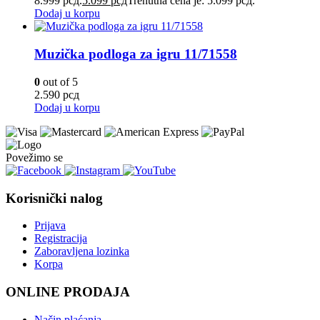
8.999 рсд.
5.099
рсд
Trenutna cena je: 5.099 рсд.
Dodaj u korpu
Muzička podloga za igru 11/71558
0
out of 5
2.590
рсд
Dodaj u korpu
Povežimo se
Korisnički nalog
Prijava
Registracija
Zaboravljena lozinka
Korpa
ONLINE PRODAJA
Način plaćanja