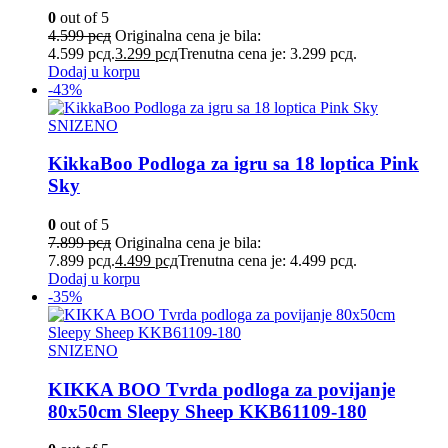
0
out of 5
4.599
рсд
Originalna cena je bila:
4.599 рсд.
3.299
рсд
Trenutna cena je: 3.299 рсд.
Dodaj u korpu
-43%
SNIZENO
KikkaBoo Podloga za igru sa 18 loptica Pink
Sky
0
out of 5
7.899
рсд
Originalna cena je bila:
7.899 рсд.
4.499
рсд
Trenutna cena je: 4.499 рсд.
Dodaj u korpu
-35%
SNIZENO
KIKKA BOO Tvrda podloga za povijanje
80x50cm Sleepy Sheep KKB61109-180