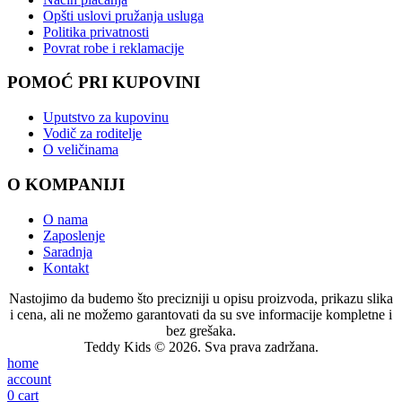
Opšti uslovi pružanja usluga
Politika privatnosti
Povrat robe i reklamacije
POMOĆ PRI KUPOVINI
Uputstvo za kupovinu
Vodič za roditelje
O veličinama
O KOMPANIJI
O nama
Zaposlenje
Saradnja
Kontakt
Nastojimo da budemo što precizniji u opisu proizvoda, prikazu slika
i cena, ali ne možemo garantovati da su sve informacije kompletne i
bez grešaka.
Teddy Kids © 2026. Sva prava zadržana.
home
account
0
cart