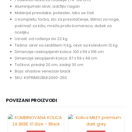
Aluminijumski okvir, izdržljiv i lagan
Materijal presvlake: poliester, lako se čisti
U kompletu: torba, sto za presvlačenje, štitnici za noge,
pokrivač za kišu, mreža protiv komaraca, dušek za
nosiljku
Uzrast: od rođenja do 22 kg
Težina: okvir sa sedištem 11 kg, okvir sa kolevkom 12 kg
Dimenzije rasklopljenih kolica: 100 x 59 x 106 cm
Dimenzije sklopljenih kolica: 87 x 59 x 49 cm
Točkovi: prednji 20 cm, zadnji 30 cm
Boja: shadow venezian black
SKU: KSPRIM02BLK2000-250
POVEZANI PROIZVODI