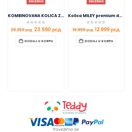
SNIZENO
SNIZENO
KOMBINOVANA KOLICA ZA BEBE X1 iSize – Black
Kolica MILEY premium dark grey
0
out of 5
0
out of 5
23.590
рсд
12.999
рсд
29.250
рсд
19.999
рсд
DODAJ U KORPU
DODAJ U KORPU
Povežimo se