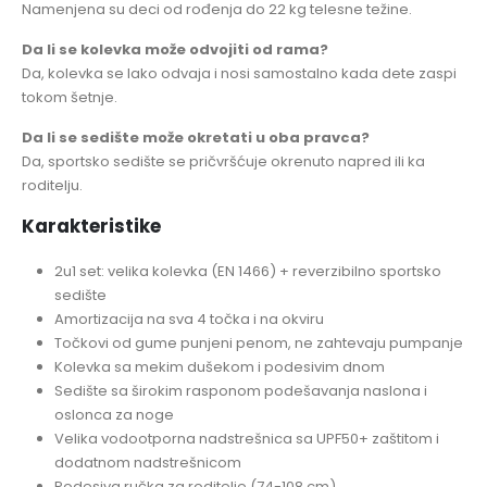
Namenjena su deci od rođenja do 22 kg telesne težine.
Da li se kolevka može odvojiti od rama?
Da, kolevka se lako odvaja i nosi samostalno kada dete zaspi
tokom šetnje.
Da li se sedište može okretati u oba pravca?
Da, sportsko sedište se pričvršćuje okrenuto napred ili ka
roditelju.
Karakteristike
2u1 set: velika kolevka (EN 1466) + reverzibilno sportsko
sedište
Amortizacija na sva 4 točka i na okviru
Točkovi od gume punjeni penom, ne zahtevaju pumpanje
Kolevka sa mekim dušekom i podesivim dnom
Sedište sa širokim rasponom podešavanja naslona i
oslonca za noge
Velika vodootporna nadstrešnica sa UPF50+ zaštitom i
dodatnom nadstrešnicom
Podesiva ručka za roditelje (74-108 cm)