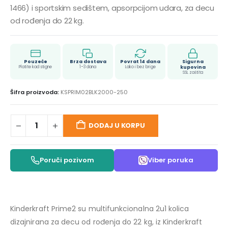
1466) i sportskim sedištem, apsorpcijom udara, za decu
od rođenja do 22 kg.
Pouzeće
Brza dostava
Povrat 14 dana
Sigurna
Platite kad stigne
1–3 dana
Lako i bez brige
kupovina
SSL zaštita
Šifra proizvoda:
KSPRIM02BLK2000-250
DODAJ U KORPU
Poruči pozivom
Viber poruka
Kinderkraft Prime2 su multifunkcionalna 2u1 kolica
dizajnirana za decu od rođenja do 22 kg, iz Kinderkraft