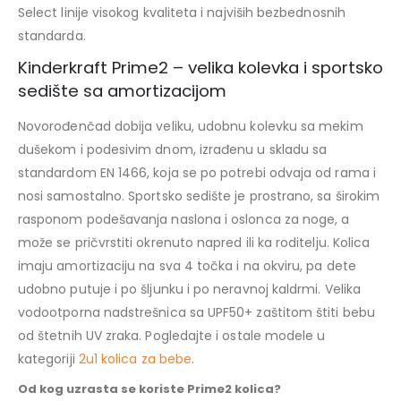
Select linije visokog kvaliteta i najviših bezbednosnih
standarda.
Kinderkraft Prime2 – velika kolevka i sportsko
sedište sa amortizacijom
Novorođenčad dobija veliku, udobnu kolevku sa mekim
dušekom i podesivim dnom, izrađenu u skladu sa
standardom EN 1466, koja se po potrebi odvaja od rama i
nosi samostalno. Sportsko sedište je prostrano, sa širokim
rasponom podešavanja naslona i oslonca za noge, a
može se pričvrstiti okrenuto napred ili ka roditelju. Kolica
imaju amortizaciju na sva 4 točka i na okviru, pa dete
udobno putuje i po šljunku i po neravnoj kaldrmi. Velika
vodootporna nadstrešnica sa UPF50+ zaštitom štiti bebu
od štetnih UV zraka. Pogledajte i ostale modele u
kategoriji
2u1 kolica za bebe
.
Od kog uzrasta se koriste Prime2 kolica?