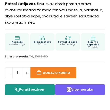
Patrol kutiju za užinu
, svaki obrok postaje prava
avantura! Idealna za male fanove Chase-a, Marshall-a,
Skye i ostatka ekipe, ova kutija je savršen saputnik za
školu, vrtić ili izlet.
Pouzeće
Brza dostava
Povrat 14 dana
Sigurna
Platite kad stigne
1–3 dana
Lako i bez brige
kupovina
SSL zaštita
Šifra proizvoda:
116/81689-50
DODAJ U KORPU
Poruči pozivom
Viber poruka