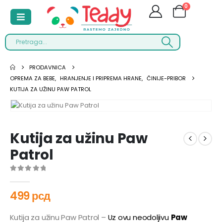
0
PRODAVNICA
OPREMA ZA BEBE
,
HRANJENJE I PRIPREMA HRANE
,
ČINIJE-PRIBOR
KUTIJA ZA UŽINU PAW PATROL
Kutija za užinu Paw
Patrol
0
out of 5
499
рсд
Kutija za užinu Paw Patrol –
Uz ovu neodoljivu
Paw