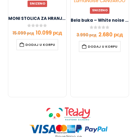
SNIZENO
SNIZENO
MONI STOLICA ZA HRANJENJE Bueno SIVA
Bela buka – White noise prenosivi aparat LumaNoise CANGAROO
0
out of 5
10.099
рсд
15.099
рсд
0
out of 5
2.680
рсд
3.990
рсд
DODAJ U KORPU
DODAJ U KORPU
Povežimo se