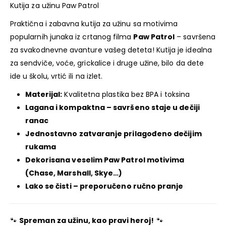
Kutija za užinu Paw Patrol
Praktična i zabavna kutija za užinu sa motivima
popularnih junaka iz crtanog filma
Paw Patrol
– savršena
za svakodnevne avanture vašeg deteta! Kutija je idealna
za sendviče, voće, grickalice i druge užine, bilo da dete
ide u školu, vrtić ili na izlet.
Materijal:
Kvalitetna plastika bez BPA i toksina
Lagana i kompaktna – savršeno staje u dečiji
ranac
Jednostavno zatvaranje prilagođeno dečijim
rukama
Dekorisana veselim Paw Patrol motivima
(Chase, Marshall, Skye…)
Lako se čisti – preporučeno ručno pranje
🐾
Spreman za užinu, kao pravi heroj!
🐾