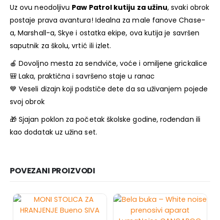
Uz ovu neodoljivu
Paw Patrol kutiju za užinu
, svaki obrok
postaje prava avantura! Idealna za male fanove Chase-
a, Marshall-a, Skye i ostatka ekipe, ova kutija je savršen
saputnik za školu, vrtić ili izlet.
🍎 Dovoljno mesta za sendviče, voće i omiljene grickalice
🎒 Laka, praktična i savršeno staje u ranac
💙 Veseli dizajn koji podstiče dete da sa uživanjem pojede
svoj obrok
🎁 Sjajan poklon za početak školske godine, rođendan ili
kao dodatak uz užina set.
POVEZANI PROIZVODI