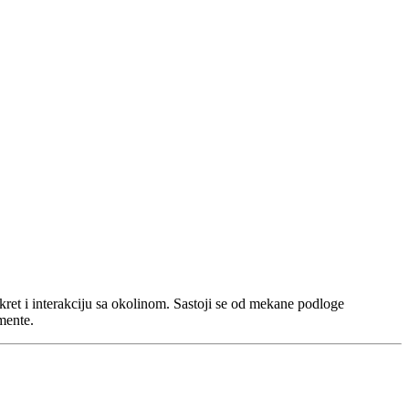
kret i interakciju sa okolinom. Sastoji se od mekane podloge
mente.