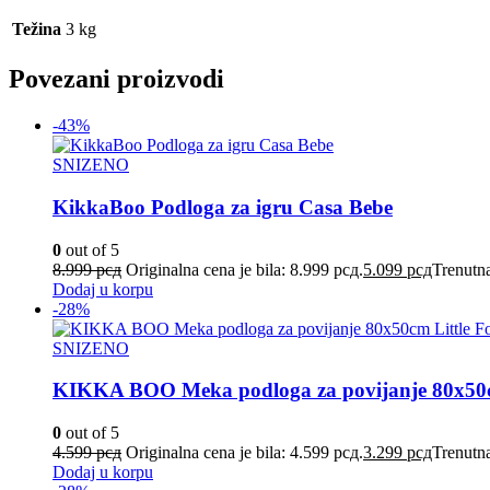
Težina
3 kg
Povezani proizvodi
-43%
SNIZENO
KikkaBoo Podloga za igru Casa Bebe
0
out of 5
8.999
рсд
Originalna cena je bila: 8.999 рсд.
5.099
рсд
Trenutna
Dodaj u korpu
-28%
SNIZENO
KIKKA BOO Meka podloga za povijanje 80х50
0
out of 5
4.599
рсд
Originalna cena je bila: 4.599 рсд.
3.299
рсд
Trenutna
Dodaj u korpu