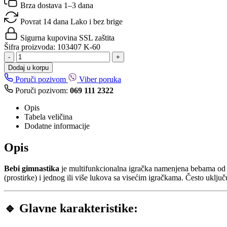
Brza dostava
1–3 dana
Povrat 14 dana
Lako i bez brige
Sigurna kupovina
SSL zaštita
Šifra proizvoda:
103407 K-60
-
+
Dodaj u korpu
Poruči pozivom
Viber poruka
Poruči pozivom:
069 111 2322
Opis
Tabela veličina
Dodatne informacije
Opis
Bebi gimnastika
je multifunkcionalna igračka namenjena bebama od rođ
(prostirke) i jednog ili više lukova sa visećim igračkama. Često uklju
🔹
Glavne karakteristike: