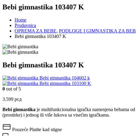
Bebi gimnastika 103407 K
Home
Prodavnica
OPREMA ZA BEBE
,
PODLOGE I GIMNASTIKA ZA BEB
Bebi gimnastika 103407 K
Bebi gimnastika 103407 K
Bebi gimnastika 104602 k
Bebi gimnastika 103100 K
0
out of 5
3.599
рсд
Bebi gimnastika
je multifunkcionalna igračka namenjena bebama od rođ
(prostirke) i jednog ili više lukova sa visećim igračkama.
Pouzeće
Platite kad stigne