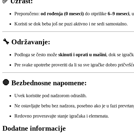
✅
Uzrast:
Preporučeno:
od rođenja (0 meseci)
do otprilike
6–9 meseci
, 
Koristi se dok beba još ne puzi aktivno i ne sedi samostalno.
🔧
Održavanje:
Podloga se često može
skinuti i oprati u mašini
, dok se igrač
Pre svake upotrebe proveriti da li su sve igračke dobro pričvršć
🛑
Bezbednosne napomene:
Uvek koristite pod nadzorom odraslih.
Ne ostavljajte bebu bez nadzora, posebno ako je u fazi prevrtan
Redovno proveravajte stanje igračaka i elemenata.
Dodatne informacije