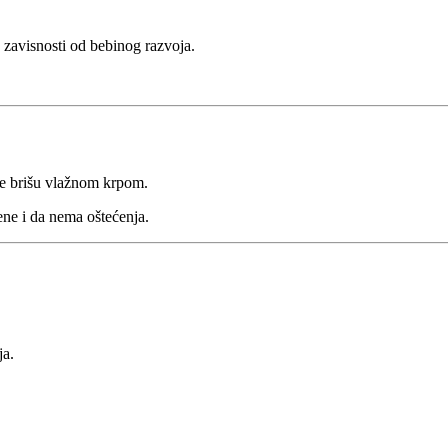
u zavisnosti od bebinog razvoja.
ke brišu vlažnom krpom.
ene i da nema oštećenja.
ja.