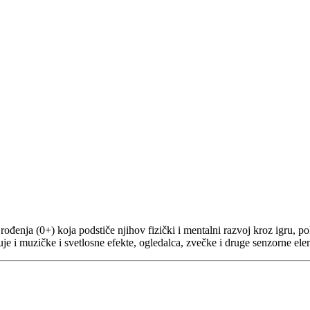
enja (0+) koja podstiče njihov fizički i mentalni razvoj kroz igru, po
čuje i muzičke i svetlosne efekte, ogledalca, zvečke i druge senzorne ele