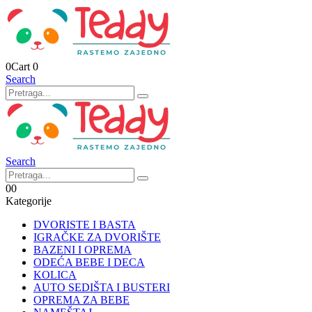
0
Cart
0
Search
Search
0
0
Kategorije
DVORISTE I BASTA
IGRAČKE ZA DVORIŠTE
BAZENI I OPREMA
ODEĆA BEBE I DECA
KOLICA
AUTO SEDIŠTA I BUSTERI
OPREMA ZA BEBE