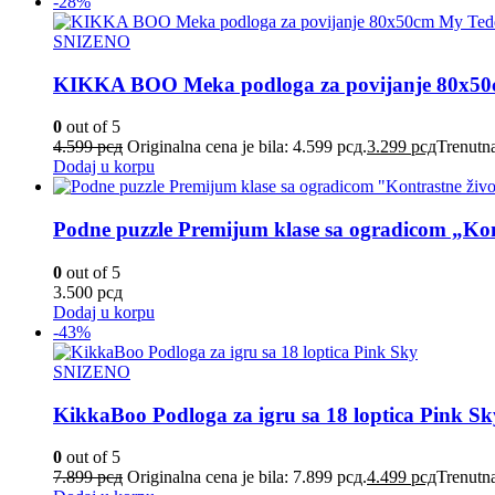
-28%
SNIZENO
KIKKA BOO Meka podloga za povijanje 80х5
0
out of 5
4.599
рсд
Originalna cena je bila: 4.599 рсд.
3.299
рсд
Trenutna
Dodaj u korpu
Podne puzzle Premijum klase sa ogradicom „Kont
0
out of 5
3.500
рсд
Dodaj u korpu
-43%
SNIZENO
KikkaBoo Podloga za igru sa 18 loptica Pink Sk
0
out of 5
7.899
рсд
Originalna cena je bila: 7.899 рсд.
4.499
рсд
Trenutna