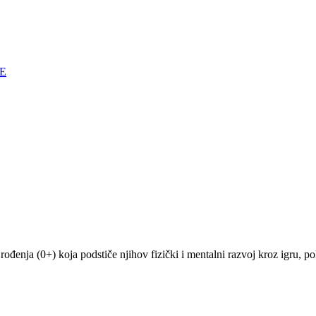
E
enja (0+) koja podstiče njihov fizički i mentalni razvoj kroz igru, po