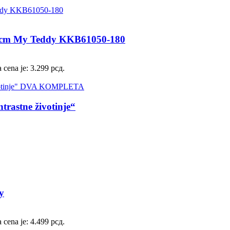
0cm My Teddy KKB61050-180
 cena je: 3.299 рсд.
rastne životinje“
y
 cena je: 4.499 рсд.