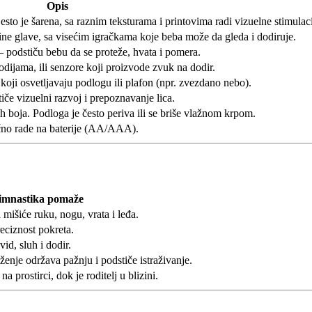
Opis
sto je šarena, sa raznim teksturama i printovima radi vizuelne stimulaci
bine glave, sa visećim igračkama koje beba može da gleda i dodiruje.
 – podstiču bebu da se proteže, hvata i pomera.
dijama, ili senzore koji proizvode zvuk na dodir.
koji osvetljavaju podlogu ili plafon (npr. zvezdano nebo).
e vizuelni razvoj i prepoznavanje lica.
h boja. Podloga je često periva ili se briše vlažnom krpom.
ično rade na baterije (AA/AAA).
imnastika pomaže
mišiće ruku, nogu, vrata i leđa.
reciznost pokreta.
vid, sluh i dodir.
ženje održava pažnju i podstiče istraživanje.
prostirci, dok je roditelj u blizini.