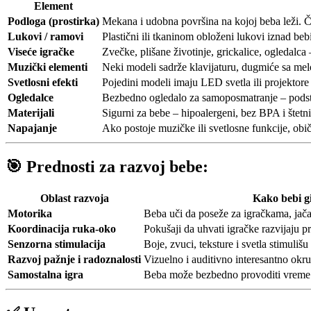
Element
Podloga (prostirka)
Mekana i udobna površina na kojoj beba leži. Če
Lukovi / ramovi
Plastični ili tkaninom obloženi lukovi iznad be
Viseće igračke
Zvečke, plišane životinje, grickalice, ogledalca
Muzički elementi
Neki modeli sadrže klavijaturu, dugmiće sa melo
Svetlosni efekti
Pojedini modeli imaju LED svetla ili projektore 
Ogledalce
Bezbedno ogledalo za samoposmatranje – podstič
Materijali
Sigurni za bebe – hipoalergeni, bez BPA i štetni
Napajanje
Ako postoje muzičke ili svetlosne funkcije, ob
🎯
Prednosti za razvoj bebe:
Oblast razvoja
Kako bebi g
Motorika
Beba uči da poseže za igračkama, jača 
Koordinacija ruka-oko
Pokušaji da uhvati igračke razvijaju p
Senzorna stimulacija
Boje, zvuci, teksture i svetla stimulišu 
Razvoj pažnje i radoznalosti
Vizuelno i auditivno interesantno okru
Samostalna igra
Beba može bezbedno provoditi vreme na 