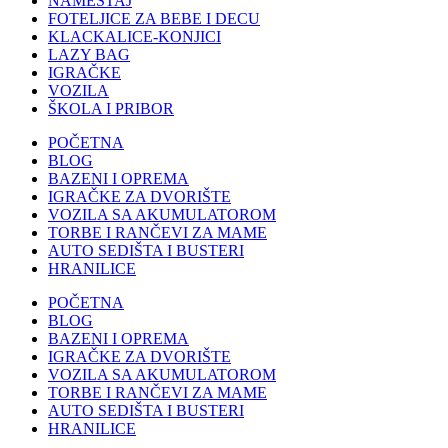
NAMEŠTAJ
FOTELJICE ZA BEBE I DECU
KLACKALICE-KONJICI
LAZY BAG
IGRAČKE
VOZILA
ŠKOLA I PRIBOR
POČETNA
BLOG
BAZENI I OPREMA
IGRAČKE ZA DVORIŠTE
VOZILA SA AKUMULATOROM
TORBE I RANČEVI ZA MAME
AUTO SEDIŠTA I BUSTERI
HRANILICE
POČETNA
BLOG
BAZENI I OPREMA
IGRAČKE ZA DVORIŠTE
VOZILA SA AKUMULATOROM
TORBE I RANČEVI ZA MAME
AUTO SEDIŠTA I BUSTERI
HRANILICE