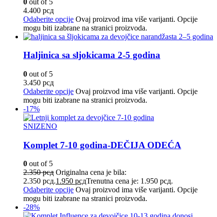
0
out of 5
4.400
рсд
Odaberite opcije
Ovaj proizvod ima više varijanti. Opcije
mogu biti izabrane na stranici proizvoda.
Haljinica sa sljokicama 2-5 godina
0
out of 5
3.450
рсд
Odaberite opcije
Ovaj proizvod ima više varijanti. Opcije
mogu biti izabrane na stranici proizvoda.
-17%
SNIZENO
Komplet 7-10 godina-DEČIJA ODEĆA
0
out of 5
2.350
рсд
Originalna cena je bila:
2.350 рсд.
1.950
рсд
Trenutna cena je: 1.950 рсд.
Odaberite opcije
Ovaj proizvod ima više varijanti. Opcije
mogu biti izabrane na stranici proizvoda.
-28%