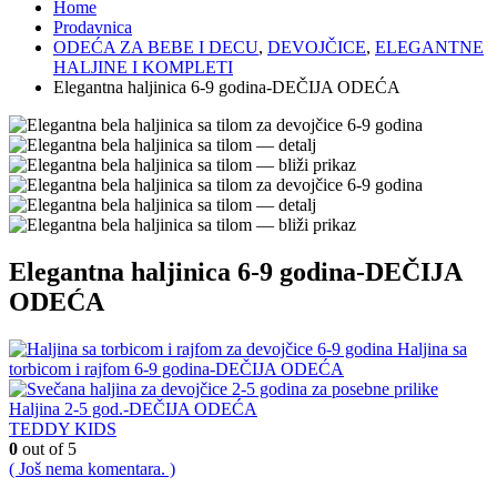
Home
Prodavnica
ODEĆA ZA BEBE I DECU
,
DEVOJČICE
,
ELEGANTNE
HALJINE I KOMPLETI
Elegantna haljinica 6-9 godina-DEČIJA ODEĆA
Elegantna haljinica 6-9 godina-DEČIJA
ODEĆA
Haljina sa
torbicom i rajfom 6-9 godina-DEČIJA ODEĆA
Haljina 2-5 god.-DEČIJA ODEĆA
TEDDY KIDS
0
out of 5
( Još nema komentara. )