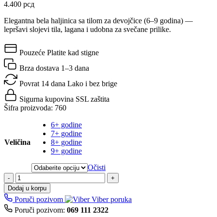
4.400
рсд
Elegantna bela haljinica sa tilom za devojčice (6–9 godina) —
lepršavi slojevi tila, lagana i udobna za svečane prilike.
Pouzeće
Platite kad stigne
Brza dostava
1–3 dana
Povrat 14 dana
Lako i bez brige
Sigurna kupovina
SSL zaštita
Šifra proizvoda:
760
6+ godine
7+ godine
Veličina
8+ godine
9+ godine
Očisti
-
+
Dodaj u korpu
Poruči pozivom
Viber poruka
Poruči pozivom:
069 111 2322