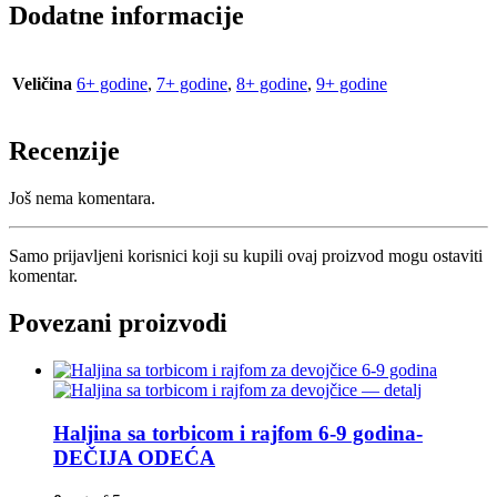
Dodatne informacije
Veličina
6+ godine
,
7+ godine
,
8+ godine
,
9+ godine
Recenzije
Još nema komentara.
Samo prijavljeni korisnici koji su kupili ovaj proizvod mogu ostaviti
komentar.
Povezani proizvodi
Haljina sa torbicom i rajfom 6-9 godina-
DEČIJA ODEĆA