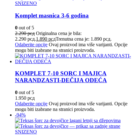
SNIZENO
Komplet masnica 3-6 godina
0
out of 5
2.290
рсд
Originalna cena je bila:
2.290 рсд.
1.890
рсд
Trenutna cena je: 1.890 рсд.
Odaberite opcije
Ovaj proizvod ima više varijanti. Opcije
mogu biti izabrane na stranici proizvoda.
KOMPLET 7-10 SORC I MAJICA
NARANDZASTI-DEČIJA ODEĆA
0
out of 5
1.950
рсд
Odaberite opcije
Ovaj proizvod ima više varijanti. Opcije
mogu biti izabrane na stranici proizvoda.
-94%
SNIZENO