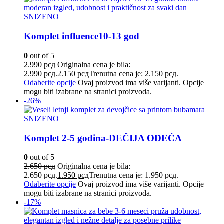
SNIZENO
Komplet influence10-13 god
0
out of 5
2.990
рсд
Originalna cena je bila:
2.990 рсд.
2.150
рсд
Trenutna cena je: 2.150 рсд.
Odaberite opcije
Ovaj proizvod ima više varijanti. Opcije
mogu biti izabrane na stranici proizvoda.
-26%
SNIZENO
Komplet 2-5 godina-DEČIJA ODEĆA
0
out of 5
2.650
рсд
Originalna cena je bila:
2.650 рсд.
1.950
рсд
Trenutna cena je: 1.950 рсд.
Odaberite opcije
Ovaj proizvod ima više varijanti. Opcije
mogu biti izabrane na stranici proizvoda.
-17%