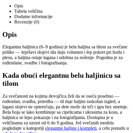
Opis
Tabela veličina
Dodatne informacije
Recenzije (0)
Opis
Elegantna haljinica (6–9 godina) je bela haljina sa tilom za svečane
prilike — lepršavi slojevi tila daju volumen i lep pokret pri hodu i
plesu, a haljina ostaje lagana i udobna za nošenje. Pogodna je za
rođendane, svadbe i fotografisanja.
Kada obući elegantnu belu haljinicu sa
tilom
Za svečanosti na kojima devojčica želi da se oseća posebno —
rođendan, svadba, priredba — til daje haljini raskošan izgled, a
lagani slojevi ne opterećuju, pa dete može da trči i igra bez smetnje.
Bela boja se lako kombinuje sa cipelicama i ukrasima za kosu, a
haljinica se lepo pokazuje i na fotografijama. Dostupna je u
veličinama za uzrast od 6 do 9 godina. Još svečanih modela
pogledajte u kategoriji
elegantne haljine i kompleti
, a celu ponudu u