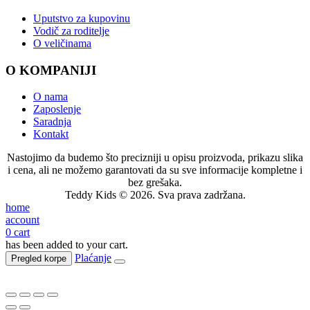
Uputstvo za kupovinu
Vodič za roditelje
O veličinama
O KOMPANIJI
O nama
Zaposlenje
Saradnja
Kontakt
Nastojimo da budemo što precizniji u opisu proizvoda, prikazu slika
i cena, ali ne možemo garantovati da su sve informacije kompletne i
bez grešaka.
Teddy Kids © 2026. Sva prava zadržana.
home
account
0
cart
has been added to your cart.
Plaćanje
Pregled korpe