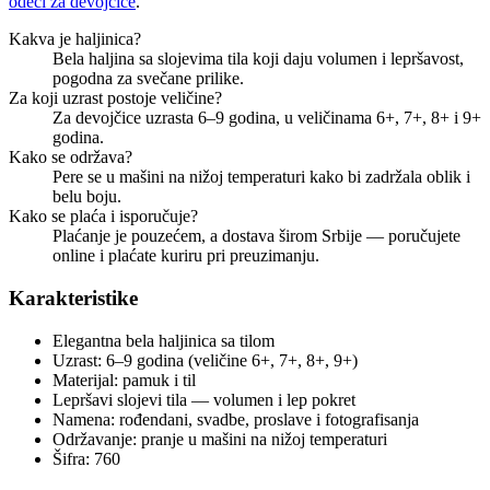
odeći za devojčice
.
Kakva je haljinica?
Bela haljina sa slojevima tila koji daju volumen i lepršavost,
pogodna za svečane prilike.
Za koji uzrast postoje veličine?
Za devojčice uzrasta 6–9 godina, u veličinama 6+, 7+, 8+ i 9+
godina.
Kako se održava?
Pere se u mašini na nižoj temperaturi kako bi zadržala oblik i
belu boju.
Kako se plaća i isporučuje?
Plaćanje je pouzećem, a dostava širom Srbije — poručujete
online i plaćate kuriru pri preuzimanju.
Karakteristike
Elegantna bela haljinica sa tilom
Uzrast: 6–9 godina (veličine 6+, 7+, 8+, 9+)
Materijal: pamuk i til
Lepršavi slojevi tila — volumen i lep pokret
Namena: rođendani, svadbe, proslave i fotografisanja
Održavanje: pranje u mašini na nižoj temperaturi
Šifra: 760