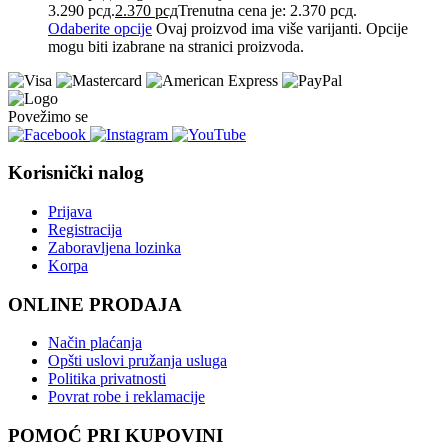
3.290 рсд.
2.370
рсд
Trenutna cena je: 2.370 рсд.
Odaberite opcije
Ovaj proizvod ima više varijanti. Opcije
mogu biti izabrane na stranici proizvoda.
Povežimo se
Korisnički nalog
Prijava
Registracija
Zaboravljena lozinka
Korpa
ONLINE PRODAJA
Način plaćanja
Opšti uslovi pružanja usluga
Politika privatnosti
Povrat robe i reklamacije
POMOĆ PRI KUPOVINI