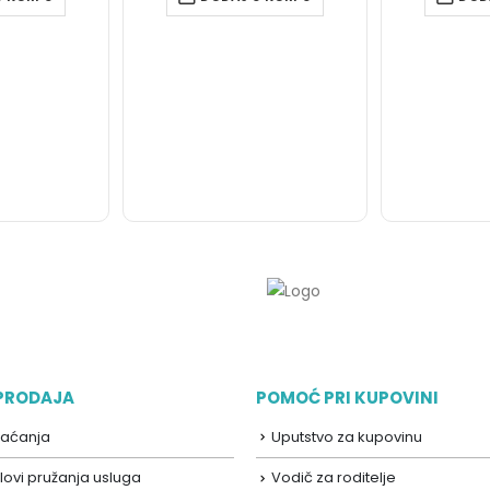
 PRODAJA
POMOĆ PRI KUPOVINI
laćanja
Uputstvo za kupovinu
lovi pružanja usluga
Vodič za roditelje