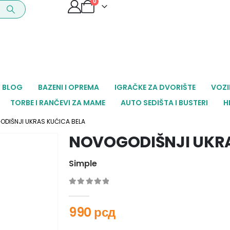
0
BLOG
BAZENI I OPREMA
IGRAČKE ZA DVORIŠTE
VOZI
TORBE I RANČEVI ZA MAME
AUTO SEDIŠTA I BUSTERI
H
DIŠNJI UKRAS KUĆICA BELA
NOVOGODIŠNJI UKRA
Simple
0
out of 5
990
рсд