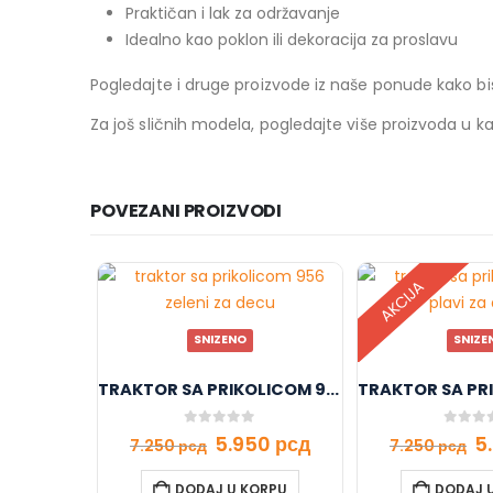
Praktičan i lak za održavanje
Idealno kao poklon ili dekoracija za proslavu
Pogledajte i druge proizvode iz naše ponude kako bi
Za još sličnih modela, pogledajte više proizvoda u ka
POVEZANI PROIZVODI
AKCIJA
SNIZENO
SNIZE
TRAKTOR SA PRIKOLICOM 956 ZELENI
0
out of 5
0
out o
5.950
рсд
5
7.250
рсд
7.250
рсд
DODAJ U KORPU
DODAJ 