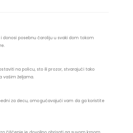
 i donosi posebnu čaroliju u svaki dom tokom
re.
taviti na policu, sto ili prozor, stvarajući tako
ma vašim željama.
bezbedni za decu, omogućavajući vam da ga koristite
 a za čišćenje je dovoljno obrisati ga suvom krpom