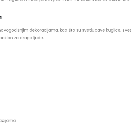
a
vogodišnjim dekoracijama, kao što su svetlucave kuglice, zvezd
 poklon za drage ljude.
acijama