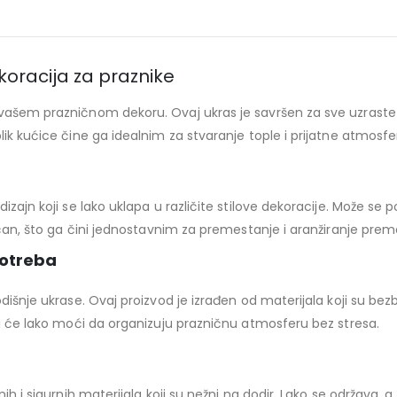
koracija za praznike
 vašem prazničnom dekoru. Ovaj ukras je savršen za sve uzraste
lik kućice čine ga idealnim za stvaranje tople i prijatne atmosfe
ajn koji se lako uklapa u različite stilove dekoracije. Može se pos
tičan, što ga čini jednostavnim za premestanje i aranžiranje pre
potreba
odišnje ukrase. Ovaj proizvod je izrađen od materijala koji su 
ji će lako moći da organizuju prazničnu atmosferu bez stresa.
nih i sigurnih materijala koji su nežni na dodir. Lako se održava,