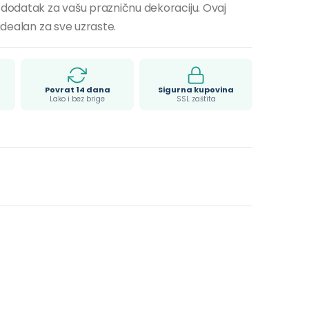
 dodatak za vašu prazničnu dekoraciju. Ovaj
 idealan za sve uzraste.
Povrat 14 dana
Sigurna kupovina
Lako i bez brige
SSL zaštita