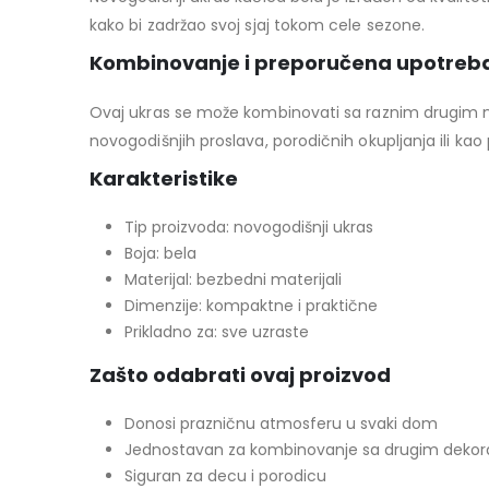
kako bi zadržao svoj sjaj tokom cele sezone.
Kombinovanje i preporučena upotreb
Ovaj ukras se može kombinovati sa raznim drugim no
novogodišnjih proslava, porodičnih okupljanja ili kao
Karakteristike
Tip proizvoda: novogodišnji ukras
Boja: bela
Materijal: bezbedni materijali
Dimenzije: kompaktne i praktične
Prikladno za: sve uzraste
Zašto odabrati ovaj proizvod
Donosi prazničnu atmosferu u svaki dom
Jednostavan za kombinovanje sa drugim dekor
Siguran za decu i porodicu