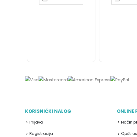
KORISNIČKI NALOG
ONLINE
Prijava
Način p
Registracija
Opšti us