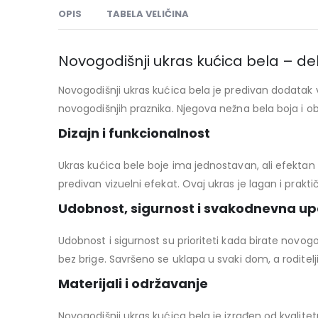
OPIS
TABELA VELIČINA
Novogodišnji ukras kućica bela – de
Novogodišnji ukras kućica bela je predivan dodatak
novogodišnjih praznika. Njegova nežna bela boja i ob
Dizajn i funkcionalnost
Ukras kućica bele boje ima jednostavan, ali efektan diz
predivan vizuelni efekat. Ovaj ukras je lagan i prak
Udobnost, sigurnost i svakodnevna u
Udobnost i sigurnost su prioriteti kada birate novog
bez brige. Savršeno se uklapa u svaki dom, a roditel
Materijali i održavanje
Novogodišnji ukras kućica bela je izrađen od kvalitet