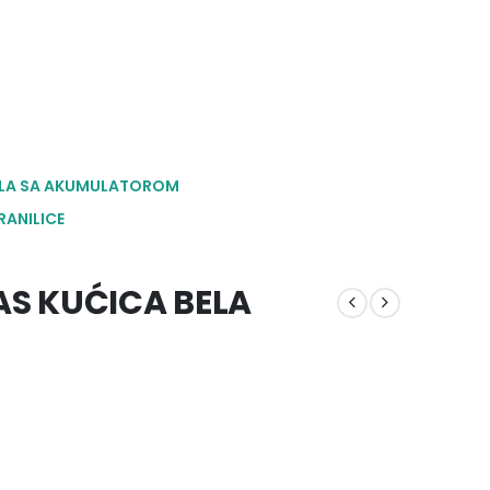
LA SA AKUMULATOROM
RANILICE
S KUĆICA BELA