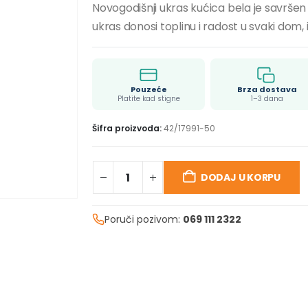
Novogodišnji ukras kućica bela je savršen
ukras donosi toplinu i radost u svaki dom,
Pouzeće
Brza dostava
Platite kad stigne
1–3 dana
Šifra proizvoda:
42/17991-50
DODAJ U KORPU
Poruči pozivom:
069 111 2322