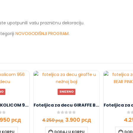
ste upotpunili vašu prazničnu dekoraciju.
tegoriji
NOVOGODIŠNJI PROGRAM
.
NO
SNIZENO
TRAKTOR SA PRIKOLICOM 956 PLAVI
Foteljica za decu GIRAFFE B01
f 5
0
out of 5
0
ou
.950
рсд
3.900
рсд
4.
4.250
рсд
U KORPU
DODAJ U KORPU
DOD