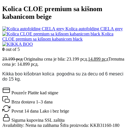
Kolica CLOE premium sa kišnom
kabanicom beige
Kolica autofolding CIELA grey
Kolica
CLOE premium sa kišnom kabanicom black
0
out of 5
23.199
рсд
Originalna cena je bila: 23.199 рсд.
14.899
рсд
Trenutna
cena je: 14.899 рсд.
Kikka boo kišobran kolica pogodna su za decu od 6 meseci
do 15 kg.
Pouzeće
Platite kad stigne
Brza dostava
1–3 dana
Povrat 14 dana
Lako i bez brige
Sigurna kupovina
SSL zaštita
Availability:
Nema na zalihama
Šifra proizvoda:
KKB31160-180