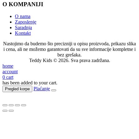
O KOMPANIJI
O nama
Zaposlenje
Saradnja
Kontakt
Nastojimo da budemo što precizniji u opisu proizvoda, prikazu slika
i cena, ali ne možemo garantovati da su sve informacije kompletne i
bez grešaka.
Teddy Kids © 2026. Sva prava zadržana.
home
account
0
cart
has been added to your cart.
Plaćanje
Pregled korpe