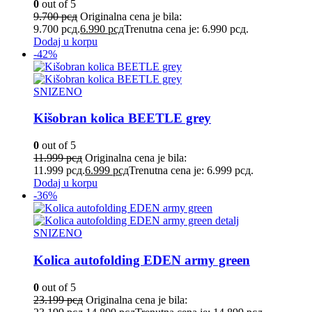
0
out of 5
9.700
рсд
Originalna cena je bila:
9.700 рсд.
6.990
рсд
Trenutna cena je: 6.990 рсд.
Dodaj u korpu
-42%
SNIZENO
Kišobran kolica BEETLE grey
0
out of 5
11.999
рсд
Originalna cena je bila:
11.999 рсд.
6.999
рсд
Trenutna cena je: 6.999 рсд.
Dodaj u korpu
-36%
SNIZENO
Kolica autofolding EDEN army green
0
out of 5
23.199
рсд
Originalna cena je bila: