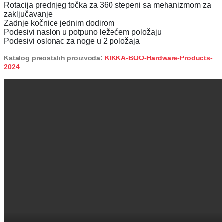
Rotacija prednjeg točka za 360 stepeni sa mehanizmom za
zaključavanje
Zadnje kočnice jednim dodirom
Podesivi naslon u potpuno ležećem položaju
Podesivi oslonac za noge u 2 položaja
Katalog preostalih proizvoda:
KIKKA-BOO-Hardware-Products-
2024