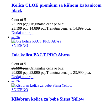
Kolica CLOE premium sa kišnom kabanicom
black
0
out of 5
23.199
рсд
Originalna cena je bila:
23.199 рсд.
14.899
рсд
Trenutna cena je: 14.899 рсд.
Dodaj u korpu
-20%
SNIZENO
Joie kolica PACT PRO Abyss
0
out of 5
29.990
рсд
Originalna cena je bila:
29.990 рсд.
23.990
рсд
Trenutna cena je: 23.990 рсд.
Dodaj u korpu
-28%
SNIZENO
Kišobran kolica za bebe Siena Yellow