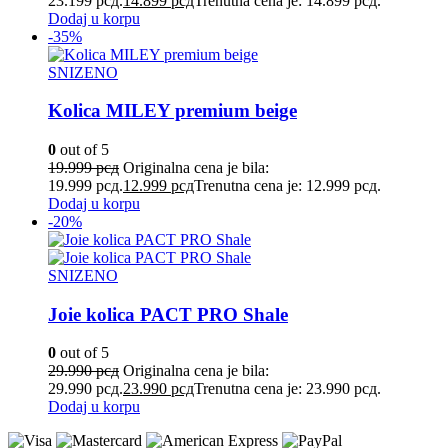
23.199 рсд.
14.899
рсд
Trenutna cena je: 14.899 рсд.
Dodaj u korpu
-35%
SNIZENO
Kolica MILEY premium beige
0
out of 5
19.999
рсд
Originalna cena je bila:
19.999 рсд.
12.999
рсд
Trenutna cena je: 12.999 рсд.
Dodaj u korpu
-20%
SNIZENO
Joie kolica PACT PRO Shale
0
out of 5
29.990
рсд
Originalna cena je bila:
29.990 рсд.
23.990
рсд
Trenutna cena je: 23.990 рсд.
Dodaj u korpu