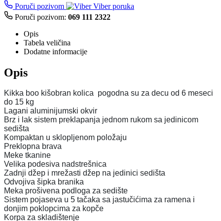
Poruči pozivom
Viber poruka
Poruči pozivom:
069 111 2322
Opis
Tabela veličina
Dodatne informacije
Opis
Kikka boo kišobran kolica pogodna su za decu od 6 meseci
do 15 kg
Lagani aluminijumski okvir
Brz i lak sistem preklapanja jednom rukom sa jedinicom
sedišta
Kompaktan u sklopljenom položaju
Preklopna brava
Meke tkanine
Velika podesiva nadstrešnica
Zadnji džep i mrežasti džep na jedinici sedišta
Odvojiva šipka branika
Meka prošivena podloga za sedište
Sistem pojaseva u 5 tačaka sa jastučićima za ramena i
donjim poklopcima za kopče
Korpa za skladištenje