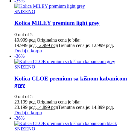
-35%
SNIZENO
Kolica MILEY premium light grey
0
out of 5
19.999
рсд
Originalna cena je bila:
19.999 рсд.
12.999
рсд
Trenutna cena je: 12.999 рсд.
Dodaj u korpu
-36%
SNIZENO
Kolica CLOE premium sa kišnom kabanicom
grey
0
out of 5
23.199
рсд
Originalna cena je bila:
23.199 рсд.
14.899
рсд
Trenutna cena je: 14.899 рсд.
Dodaj u korpu
-36%
SNIZENO