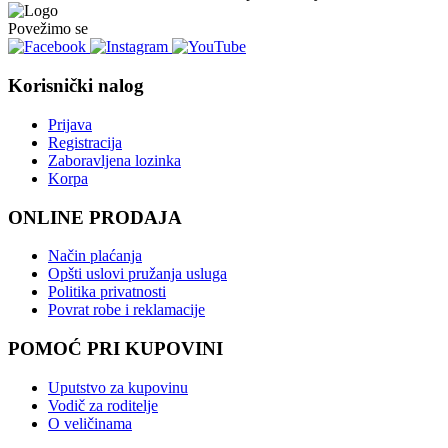
Povežimo se
Korisnički nalog
Prijava
Registracija
Zaboravljena lozinka
Korpa
ONLINE PRODAJA
Način plaćanja
Opšti uslovi pružanja usluga
Politika privatnosti
Povrat robe i reklamacije
POMOĆ PRI KUPOVINI
Uputstvo za kupovinu
Vodič za roditelje
O veličinama