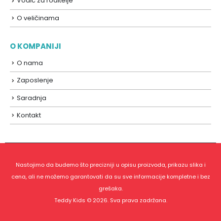
Vodič za roditelje
O veličinama
O KOMPANIJI
O nama
Zaposlenje
Saradnja
Kontakt
Nastojimo da budemo što precizniji u opisu proizvoda, prikazu slika i
cena, ali ne možemo garantovati da su sve informacije kompletne i bez
grešaka.
Teddy Kids © 2026. Sva prava zadržana.