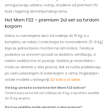
omogućavaju udobnu vožnju, izrađena od premium PU
kože i laganog aluminijumskog rama.
Hot Mom F22 – premium 2u1 set sa tvrdom
korpom
Kolica su namenjena deci od rođenja do 15 kg, a u
kompletu se nalazi i tvrda korpa za novorođenče (0-9 kg)
koja se jednostavno montira na ram kolica. Tenda je
podesiva sa otvorom pozadi za dodatnu ventilaciju, a
naslon sedišta ima tri pozicije. Sedište je reverzibilno i
može se okretati u oba pravca, dok se ručke podešavaju
po visini uvlačenjem ili izvlačenjem iz rama. Pogledajte i
ostale modele u kategoriji
2u1 kolica za bebe
.
Od kog uzrasta se koriste Hot Mom F22 kolica?
Tvrda korpa se koristi od rođenja do 9 kg, a sportsko sedište
do 15 kg ukupno.
Da li se sedište može okretati u oba pravca?