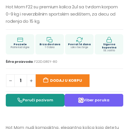
Hot Mom F22 su premium kolica 2u1 sa tvrdom korpom
0-9 kg i reverzibilnim sportskim sedištem, za decu od
rođenja do 15 kg.
Pouzeće
Brza dostava
Povrat 14 dana
Sigurna
Platite kad stigne
1–3 dana
Lako i bez brige
kupovina
SSL zaštita
Šifra proizvoda:
F22D.GREY-80
DODAJ U KORPU
Poruči pozivom
Viber poruka
Hot Mom nudi kompaktna, elegantna kolica koja detetu