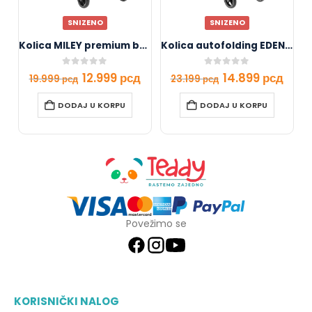
SNIZENO
SNIZENO
Kolica MILEY premium beige
Kolica autofolding EDEN grey
0
out of 5
0
out of 5
12.999
рсд
14.899
рсд
19.999
рсд
23.199
рсд
DODAJ U KORPU
DODAJ U KORPU
Povežimo se
KORISNIČKI NALOG