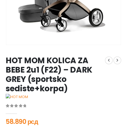
HOT MOM KOLICA ZA
BEBE 2u1 (F22) – DARK
GREY (sportsko
sediste+korpa)
0
out of 5
58.890
рсд