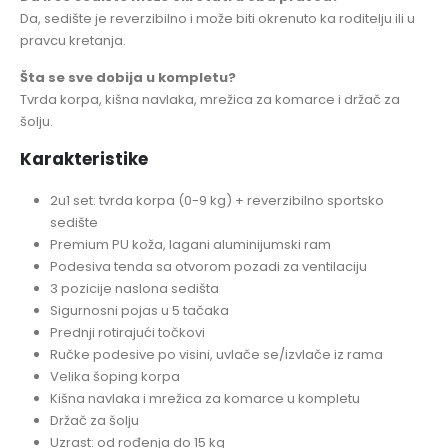
Da, sedište je reverzibilno i može biti okrenuto ka roditelju ili u
pravcu kretanja.
Šta se sve dobija u kompletu?
Tvrda korpa, kišna navlaka, mrežica za komarce i držač za
šolju.
Karakteristike
2u1 set: tvrda korpa (0-9 kg) + reverzibilno sportsko
sedište
Premium PU koža, lagani aluminijumski ram
Podesiva tenda sa otvorom pozadi za ventilaciju
3 pozicije naslona sedišta
Sigurnosni pojas u 5 tačaka
Prednji rotirajući točkovi
Ručke podesive po visini, uvlače se/izvlače iz rama
Velika šoping korpa
Kišna navlaka i mrežica za komarce u kompletu
Držač za šolju
Uzrast: od rođenja do 15 kg