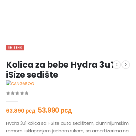
SNIZENO
Kolica za bebe Hydra 3u1
iSize sedište
0
out of 5
53.990
рсд
63.890
рсд
Hydra 3u1 kolica sa I-Size auto sedištem, aluminijumskim
ramom i sklapanjem jednom rukom, sa amortizerima na