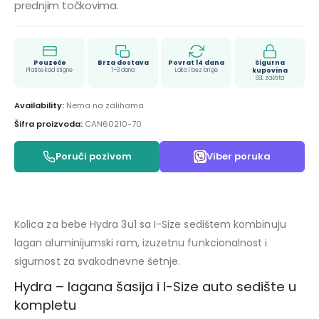
prednjim točkovima.
Pouzeće
Brza dostava
Povrat 14 dana
Sigurna
Platite kad stigne
1–3 dana
Lako i bez brige
kupovina
SSL zaštita
Availability:
Nema na zalihama
Šifra proizvoda:
CAN60210-70
Poruči pozivom
Viber poruka
Kolica za bebe Hydra 3u1 sa I-Size sedištem kombinuju
lagan aluminijumski ram, izuzetnu funkcionalnost i
sigurnost za svakodnevne šetnje.
Hydra – lagana šasija i I-Size auto sedište u
kompletu