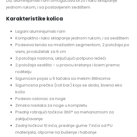
Da, aluminijumski ram omogućava brzo i lako sklapanje
jednom rukom, i sa postavljenim sedištem.
Karakteristike kolica
Lagani aluminijumski ram
Kompaktno i lako sklapanje jednom rukom, i sa sedištem
Podesiva tenda sa mrežastim segmentom, 2 položaja po
visini, produžetak za 6 cm
3 položaja naslona, uključujući potpuno ležeći
2 položaja sedišta – u pravcu kretanja i licem prema
roditelju
Sigurnosni pojas u 5 tačaka sa mekim štitnicima
Sigurnosna prečka (roll bar) koja se skida, šivena eko
koža
Podesiv oslonac za noge
Zimska navlaka za noge u kompletu
Prednji rotirajući točkovi 360° sa mehanizmom za
zaključavanje
Zadnji točkovi 10 inča, prednje gume 7 inča od PU
materijala, otporne na bušenje i habanje