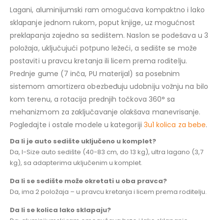
Lagani, aluminijumski ram omogućava kompaktno i lako
sklapanje jednom rukom, poput knjige, uz mogućnost
preklapanja zajedno sa sedištem. Naslon se podešava u 3
položaja, uključujući potpuno ležeći, a sedište se može
postaviti u pravcu kretanja ili licem prema roditelju.
Prednje gume (7 inča, PU materijal) sa posebnim
sistemom amortizera obezbeđuju udobniju vožnju na bilo
kom terenu, a rotacija prednjih točkova 360° sa
mehanizmom za zaključavanje olakšava manevrisanje.
Pogledajte i ostale modele u kategoriji
3u1 kolica za bebe
.
Da li je auto sedište uključeno u komplet?
Da, I-Size auto sedište (40-83 cm, do 13 kg), ultra lagano (3,7
kg), sa adapterima uključenim u komplet.
Da li se sedište može okretati u oba pravca?
Da, ima 2 položaja – u pravcu kretanja i licem prema roditelju.
Da li se kolica lako sklapaju?