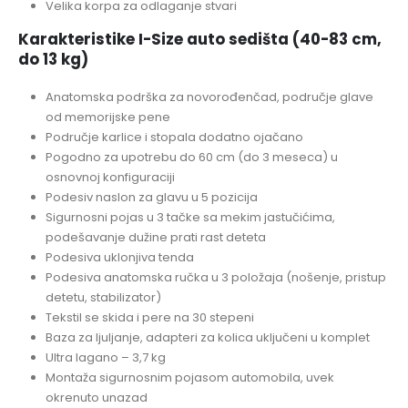
Velika korpa za odlaganje stvari
Karakteristike I-Size auto sedišta (40-83 cm,
do 13 kg)
Anatomska podrška za novorođenčad, područje glave
od memorijske pene
Područje karlice i stopala dodatno ojačano
Pogodno za upotrebu do 60 cm (do 3 meseca) u
osnovnoj konfiguraciji
Podesiv naslon za glavu u 5 pozicija
Sigurnosni pojas u 3 tačke sa mekim jastučićima,
podešavanje dužine prati rast deteta
Podesiva uklonjiva tenda
Podesiva anatomska ručka u 3 položaja (nošenje, pristup
detetu, stabilizator)
Tekstil se skida i pere na 30 stepeni
Baza za ljuljanje, adapteri za kolica uključeni u komplet
Ultra lagano – 3,7 kg
Montaža sigurnosnim pojasom automobila, uvek
okrenuto unazad