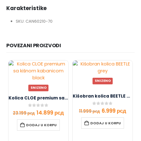
Karakteristike
SKU: CAN60210-70
POVEZANI PROIZVODI
SNIZENO
SNIZENO
Kišobran kolica BEETLE grey
Kolica CLOE premium sa kišnom kabanicom black
0
out of 5
6.999
рсд
11.999
рсд
0
out of 5
14.899
рсд
23.199
рсд
DODAJ U KORPU
DODAJ U KORPU