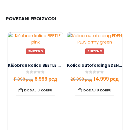
POVEZANI PROIZVODI
SNIZENO
SNIZENO
Kišobran kolica BEETLE pink
Kolica autofolding EDEN PLUS army green
0
out of 5
0
out of 5
6.999
рсд
14.999
рсд
11.999
рсд
26.999
рсд
DODAJ U KORPU
DODAJ U KORPU