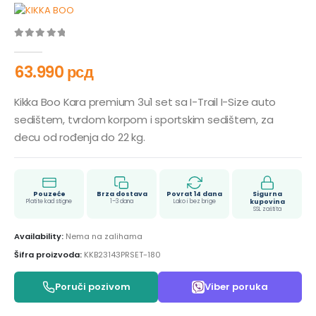
0
out of 5
63.990
рсд
Kikka Boo Kara premium 3u1 set sa I-Trail I-Size auto
sedištem, tvrdom korpom i sportskim sedištem, za
decu od rođenja do 22 kg.
Pouzeće
Brza dostava
Povrat 14 dana
Sigurna
Platite kad stigne
1–3 dana
Lako i bez brige
kupovina
SSL zaštita
Availability:
Nema na zalihama
Šifra proizvoda:
KKB23143PRSET-180
Poruči pozivom
Viber poruka