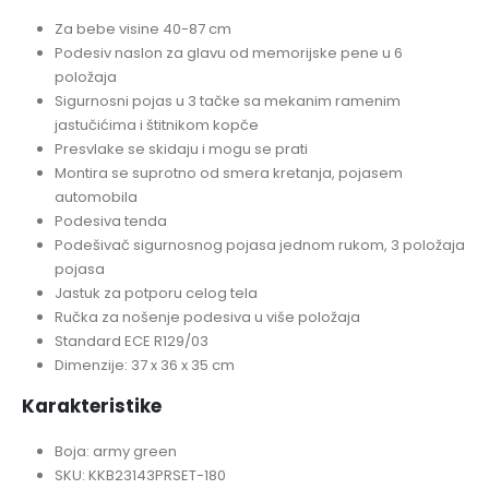
Za bebe visine 40-87 cm
Podesiv naslon za glavu od memorijske pene u 6
položaja
Sigurnosni pojas u 3 tačke sa mekanim ramenim
jastučićima i štitnikom kopče
Presvlake se skidaju i mogu se prati
Montira se suprotno od smera kretanja, pojasem
automobila
Podesiva tenda
Podešivač sigurnosnog pojasa jednom rukom, 3 položaja
pojasa
Jastuk za potporu celog tela
Ručka za nošenje podesiva u više položaja
Standard ECE R129/03
Dimenzije: 37 x 36 x 35 cm
Karakteristike
Boja: army green
SKU: KKB23143PRSET-180