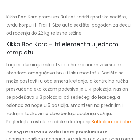
Kikka Boo Kara premium 3u1 set sadrži sportsko sedište,
tvrdu korpu i I-Trail I-Size auto sedište, pogodan za decu
od rođenja do 22 kg telesne težine.
Kikka Boo Kara – tri elementa u jednom
kompletu
Lagani aluminijumski okvir sa hromiranom završnom
obradom omogućava brzu i laku montažu. Sedište se
može postaviti u oba smera kretanja, a kontrolna ručka
presvučena eko kožom podesiva je u 4 položaja. Naslon
se podešava u 3 položaja, od sedećeg do ležećeg, a
oslonac za noge u 5 pozicija. Amortizeri na prednjim i
zadnjim točkovima obezbeđuju udobniju vožnju.
Pogledajte i ostale modele u kategoriji
3u1 kolica za bebe
.
Od kog uzrasta se koristi Kara premium set?
Sportsko sedište je pogodno od rođenja do 22 kg, tvrda korpa