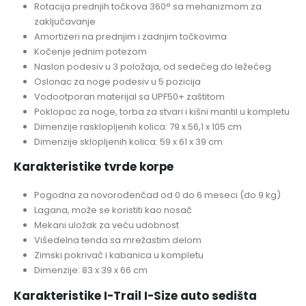
Rotacija prednjih točkova 360° sa mehanizmom za
zaključavanje
Amortizeri na prednjim i zadnjim točkovima
Kočenje jednim potezom
Naslon podesiv u 3 položaja, od sedećeg do ležećeg
Oslonac za noge podesiv u 5 pozicija
Vodootporan materijal sa UPF50+ zaštitom
Poklopac za noge, torba za stvari i kišni mantil u kompletu
Dimenzije rasklopljenih kolica: 79 x 56,1 x 105 cm
Dimenzije sklopljenih kolica: 59 x 61 x 39 cm
Karakteristike tvrde korpe
Pogodna za novorođenčad od 0 do 6 meseci (do 9 kg)
Lagana, može se koristiti kao nosač
Mekani uložak za veću udobnost
Višedelna tenda sa mrežastim delom
Zimski pokrivač i kabanica u kompletu
Dimenzije: 83 x 39 x 66 cm
Karakteristike I-Trail I-Size auto sedišta