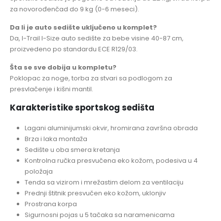
za novorođenčad do 9 kg (0-6 meseci).
Da li je auto sedište uključeno u komplet?
Da, I-Trail I-Size auto sedište za bebe visine 40-87 cm,
proizvedeno po standardu ECE R129/03.
Šta se sve dobija u kompletu?
Poklopac za noge, torba za stvari sa podlogom za
presvlačenje i kišni mantil.
Karakteristike sportskog sedišta
Lagani aluminijumski okvir, hromirana završna obrada
Brza i laka montaža
Sedište u oba smera kretanja
Kontrolna ručka presvučena eko kožom, podesiva u 4
položaja
Tenda sa vizirom i mrežastim delom za ventilaciju
Prednji štitnik presvučen eko kožom, uklonjiv
Prostrana korpa
Sigurnosni pojas u 5 tačaka sa naramenicama