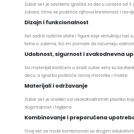
Zubar set je savršena igračka za decu uzrasta od 3
zubara, čime se podstiče njihova kreativnost i razvija
Dizajn i funkcionalnost
Set sadrži različite alate i figure koje simuliraju rad z
brine o zubima, što im pomaže da razumeju važnos
Udobnost, sigurnost i svakodnevna u
Svi materijali korišćeni u izradi zubar seta su bezbed
decu, a igračka podstiče razvoj motorike i mašte.
Materijali i održavanje
Zubar set je izrađen od visokokvalitetnih plastika 
dugotrajnost i higijena.
Kombinovanje i preporučena upotreb
Ovaj set se može kombinovati sa drugim edukativnim 