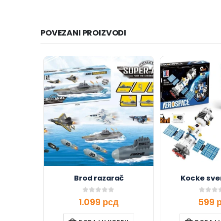
POVEZANI PROIZVODI
Brod razarač
Kocke svem
0
out of 5
0
out o
1.099
рсд
599