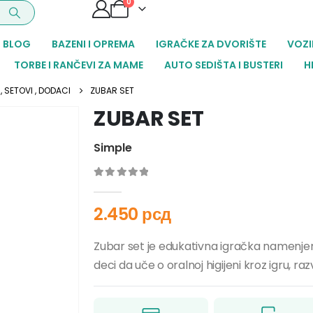
0
BLOG
BAZENI I OPREMA
IGRAČKE ZA DVORIŠTE
VOZI
TORBE I RANČEVI ZA MAME
AUTO SEDIŠTA I BUSTERI
H
 , SETOVI , DODACI
ZUBAR SET
ZUBAR SET
Simple
0
out of 5
2.450
рсд
Zubar set je edukativna igračka namenje
deci da uče o oralnoj higijeni kroz igru, ra