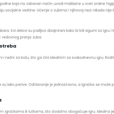
 godine koja na zabavan način uvodi mališane u svet oralne higi
ju socijalne veštine. Učenje o zubima i njihovoj nezi nikada nije b
ubara. Svi delovi su pažljivo dizajnirani kako bi bili sigurni za igru
t redovnog pranja zuba.
potreba
ni i nežni za kožu, što ga čini idealnim za svakodnevnu igru. Rodi
koje su lako perive. Održavanje je jednostavno, a igračka se mož
a
igračkama ili lutkama, što dodatno obogaćuje igru. Idealna je z