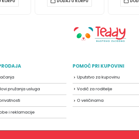
U KORPU
DODAJ U KORPU
DOD
 PRODAJA
POMOĆ PRI KUPOVINI
laćanja
Uputstvo za kupovinu
lovi pružanja usluga
Vodič za roditelje
 privatnosti
O veličinama
robe i reklamacije