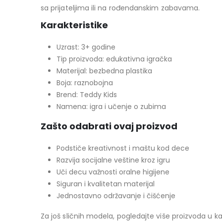
sa prijateljima ili na rođendanskim zabavama.
Karakteristike
Uzrast: 3+ godine
Tip proizvoda: edukativna igračka
Materijal: bezbedna plastika
Boja: raznobojna
Brend: Teddy Kids
Namena: igra i učenje o zubima
Zašto odabrati ovaj proizvod
Podstiče kreativnost i maštu kod dece
Razvija socijalne veštine kroz igru
Uči decu važnosti oralne higijene
Siguran i kvalitetan materijal
Jednostavno održavanje i čišćenje
Za još sličnih modela, pogledajte više proizvoda u ka