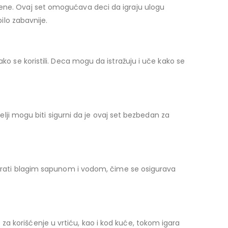
jene. Ovaj set omogućava deci da igraju ulogu
ilo zabavnije.
 i lako se koristili. Deca mogu da istražuju i uče kako se
telji mogu biti sigurni da je ovaj set bezbedan za
e prati blagim sapunom i vodom, čime se osigurava
a korišćenje u vrtiću, kao i kod kuće, tokom igara