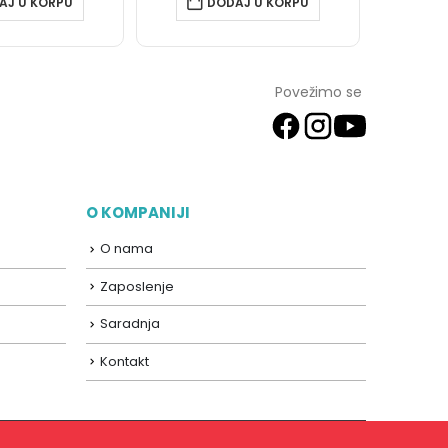
AJ U KORPU
DODAJ U KORPU
Povežimo se
O KOMPANIJI
O nama
Zaposlenje
Saradnja
Kontakt