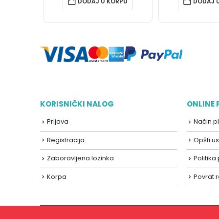
DODAJ U KORPU
DODAJ 
KORISNIČKI NALOG
ONLINE
Prijava
Način p
Registracija
Opšti us
Zaboravljena lozinka
Politika
Korpa
Povrat 