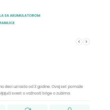
LA SA AKUMULATOROM
RANILICE
na deci uzrasta od 3 godine. Ovaj set pomaže
zvijajući svest o važnosti brige o zubima.