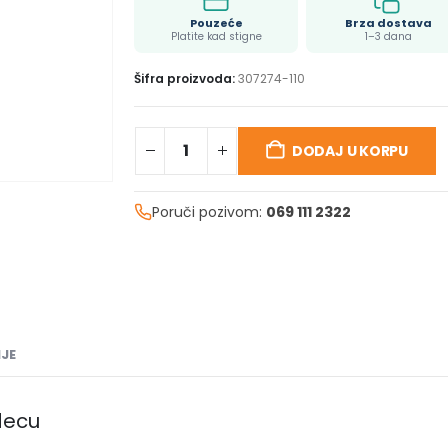
Pouzeće
Brza dostava
Platite kad stigne
1–3 dana
Šifra proizvoda:
307274-110
DODAJ U KORPU
Poruči pozivom:
069 111 2322
JE
decu