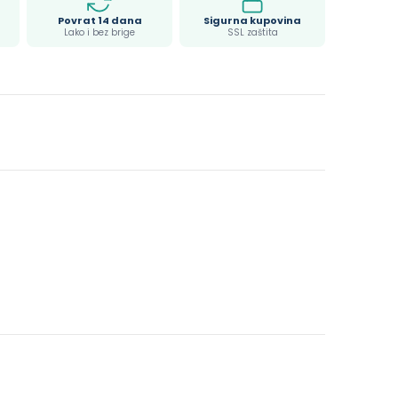
Povrat 14 dana
Sigurna kupovina
Lako i bez brige
SSL zaštita