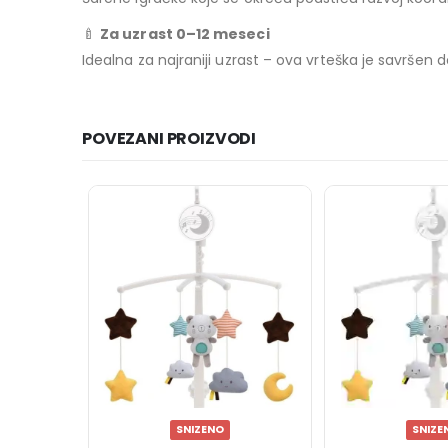
🍼
Za uzrast 0–12 meseci
Idealna za najraniji uzrast – ova vrteška je savrše
POVEZANI PROIZVODI
SNIZENO
SNIZE