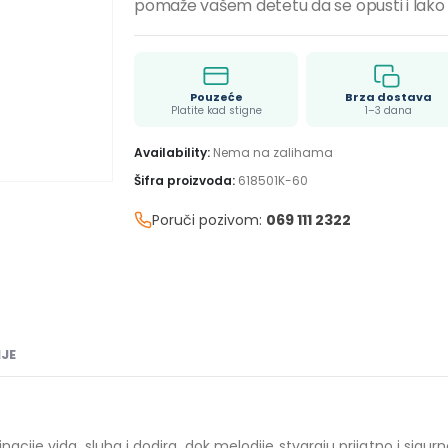
pomaže vašem detetu da se opusti i lako 
Pouzeće
Brza dostava
Platite kad stigne
1–3 dana
Availability:
Nema na zalihama
Šifra proizvoda:
618501K-60
Poruči pozivom:
069 111 2322
JE
acije vida, sluha i dodira, dok melodije stvaraju prijatno i sigur