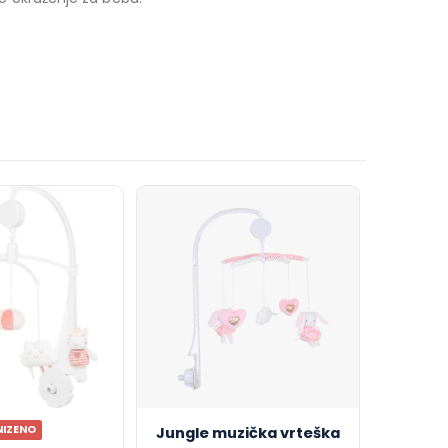
NIZENO
Jungle muzička vrteška