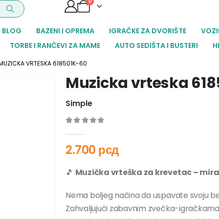
0
BLOG
BAZENI I OPREMA
IGRAČKE ZA DVORIŠTE
VOZI
TORBE I RANČEVI ZA MAME
AUTO SEDIŠTA I BUSTERI
H
MUZICKA VRTESKA 618501K-60
Muzicka vrteska 61
Simple
0
out of 5
2.700
рсд
🎵
Muzička vrteška za krevetac – mir
Nema boljeg načina da uspavate svoju b
Zahvaljujući zabavnim zvečka-igračkama i