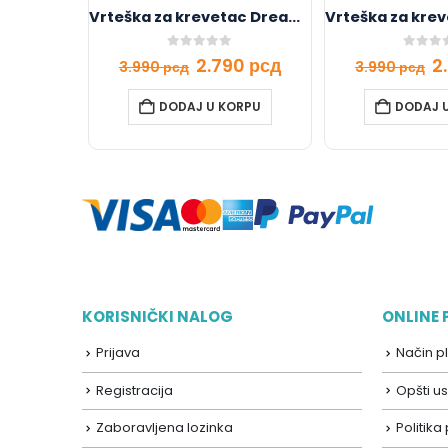
Vrteška za krevetac Dreamy
0
out of 5
0
out o
2.790
рсд
2
3.990
рсд
3.990
рсд
DODAJ U KORPU
DODAJ 
KORISNIČKI NALOG
ONLINE
Prijava
Način p
Registracija
Opšti us
Zaboravljena lozinka
Politika