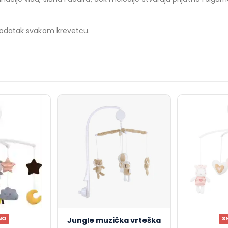
n dodatak svakom krevetcu.
NO
S
Jungle muzička vrteška