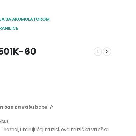
LA SA AKUMULATOROM
RANILICE
8501K-60
an san za vašu bebu
🎵
ebu!
 nežnoj, umirujućoj muzici, ova muzička vrteška