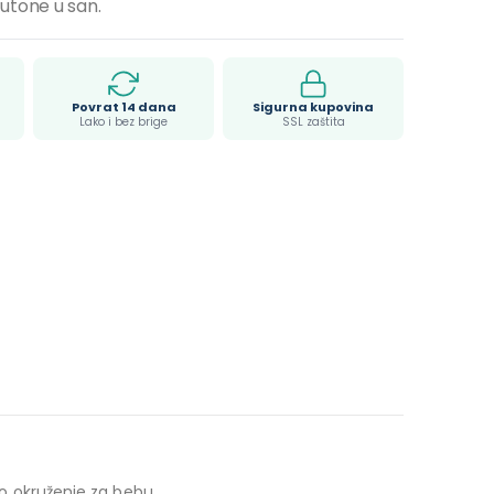
utone u san.
Povrat 14 dana
Sigurna kupovina
Lako i bez brige
SSL zaštita
no okruženje za bebu.