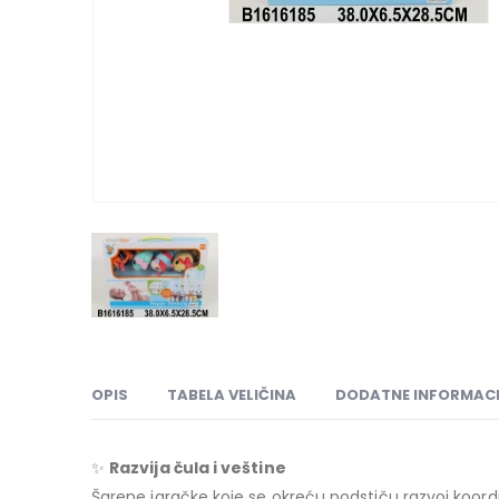
OPIS
TABELA VELIČINA
DODATNE INFORMACI
✨
Razvija čula i veštine
Šarene igračke koje se okreću podstiču razvoj koordin