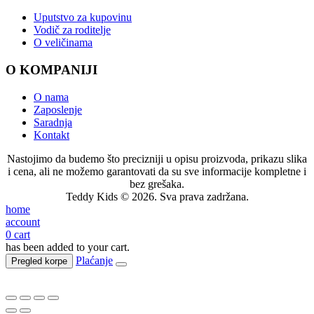
Uputstvo za kupovinu
Vodič za roditelje
O veličinama
O KOMPANIJI
O nama
Zaposlenje
Saradnja
Kontakt
Nastojimo da budemo što precizniji u opisu proizvoda, prikazu slika
i cena, ali ne možemo garantovati da su sve informacije kompletne i
bez grešaka.
Teddy Kids © 2026. Sva prava zadržana.
home
account
0
cart
has been added to your cart.
Plaćanje
Pregled korpe