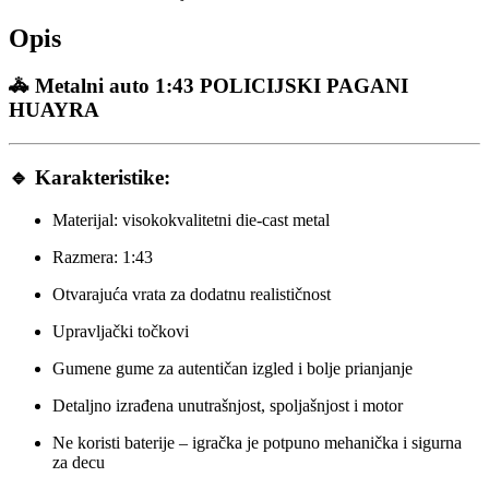
Opis
🚓
Metalni auto 1:43 POLICIJSKI PAGANI
HUAYRA
🔹
Karakteristike:
Materijal: visokokvalitetni die-cast metal
Razmera: 1:43
Otvarajuća vrata za dodatnu realističnost
Upravljački točkovi
Gumene gume za autentičan izgled i bolje prianjanje
Detaljno izrađena unutrašnjost, spoljašnjost i motor
Ne koristi baterije – igračka je potpuno mehanička i sigurna
za decu