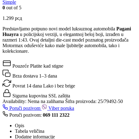
Simple
0
out of 5
1.299
рсд
Predstavljamo potpuno novi model luksuznog automobila
Pagani
Huayra
u policijskoj verziji, u elegantnoj beloj boji, izrađen u
razmeri 1:43. Ovaj detaljni die-cast model poznatog proizvođača
Motormax oduševiće kako male ljubitelje automobila, tako i
kolekcionare.
Pouzeće
Platite kad stigne
Brza dostava
1–3 dana
Povrat 14 dana
Lako i bez brige
Sigurna kupovina
SSL zaštita
Availability:
Nema na zalihama
Šifra proizvoda:
25/79492-50
Poruči pozivom
Viber poruka
Poruči pozivom:
069 111 2322
Opis
Tabela veličina
Dodatne informacije