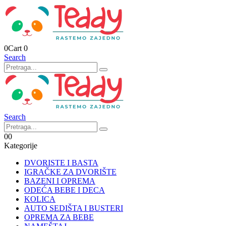
0
Cart
0
Search
Search
0
0
Kategorije
DVORISTE I BASTA
IGRAČKE ZA DVORIŠTE
BAZENI I OPREMA
ODEĆA BEBE I DECA
KOLICA
AUTO SEDIŠTA I BUSTERI
OPREMA ZA BEBE