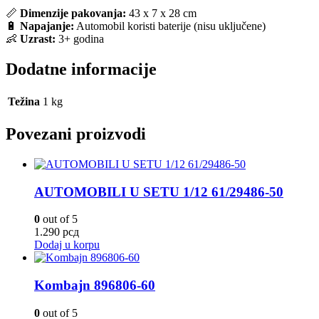
📏
Dimenzije pakovanja:
43 x 7 x 28 cm
🔋
Napajanje:
Automobil koristi baterije (nisu uključene)
👶
Uzrast:
3+ godina
Dodatne informacije
Težina
1 kg
Povezani proizvodi
AUTOMOBILI U SETU 1/12 61/29486-50
0
out of 5
1.290
рсд
Dodaj u korpu
Kombajn 896806-60
0
out of 5