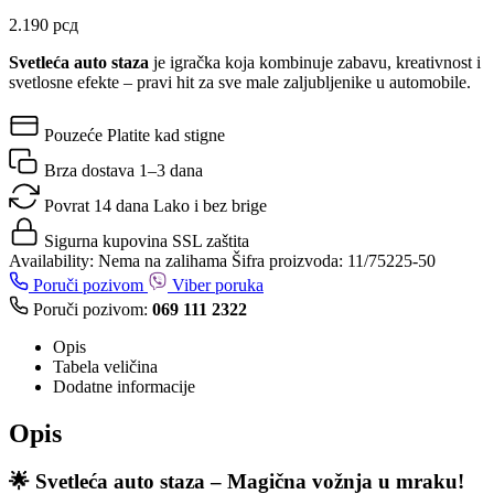
2.190
рсд
Svetleća auto staza
je igračka koja kombinuje zabavu, kreativnost i
svetlosne efekte – pravi hit za sve male zaljubljenike u automobile.
Pouzeće
Platite kad stigne
Brza dostava
1–3 dana
Povrat 14 dana
Lako i bez brige
Sigurna kupovina
SSL zaštita
Availability:
Nema na zalihama
Šifra proizvoda:
11/75225-50
Poruči pozivom
Viber poruka
Poruči pozivom:
069 111 2322
Opis
Tabela veličina
Dodatne informacije
Opis
🌟 Svetleća auto staza – Magična vožnja u mraku!