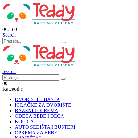
0
Cart
0
Search
Search
0
0
Kategorije
DVORISTE I BASTA
IGRAČKE ZA DVORIŠTE
BAZENI I OPREMA
ODEĆA BEBE I DECA
KOLICA
AUTO SEDIŠTA I BUSTERI
OPREMA ZA BEBE