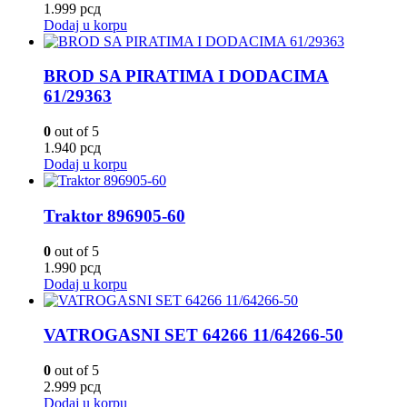
1.999
рсд
Dodaj u korpu
BROD SA PIRATIMA I DODACIMA
61/29363
0
out of 5
1.940
рсд
Dodaj u korpu
Traktor 896905-60
0
out of 5
1.990
рсд
Dodaj u korpu
VATROGASNI SET 64266 11/64266-50
0
out of 5
2.999
рсд
Dodaj u korpu