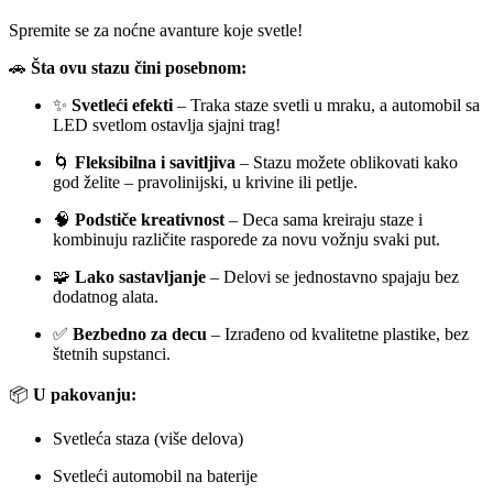
Spremite se za noćne avanture koje svetle!
🚗
Šta ovu stazu čini posebnom:
✨
Svetleći efekti
– Traka staze svetli u mraku, a automobil sa
LED svetlom ostavlja sjajni trag!
🌀
Fleksibilna i savitljiva
– Stazu možete oblikovati kako
god želite – pravolinijski, u krivine ili petlje.
🧠
Podstiče kreativnost
– Deca sama kreiraju staze i
kombinuju različite rasporede za novu vožnju svaki put.
🧩
Lako sastavljanje
– Delovi se jednostavno spajaju bez
dodatnog alata.
✅
Bezbedno za decu
– Izrađeno od kvalitetne plastike, bez
štetnih supstanci.
📦
U pakovanju:
Svetleća staza (više delova)
Svetleći automobil na baterije