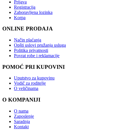
Prijava
Registracija
Zaboravljena lozinka
Korpa
ONLINE PRODAJA
Način plaćanja
Opšti uslovi pružanja usluga
Politika privatnosti
Povrat robe i reklamacije
POMOĆ PRI KUPOVINI
Uputstvo za kupovinu
Vodič za roditelje
O veličinama
O KOMPANIJI
O nama
Zaposlenje
Saradnja
Kontakt