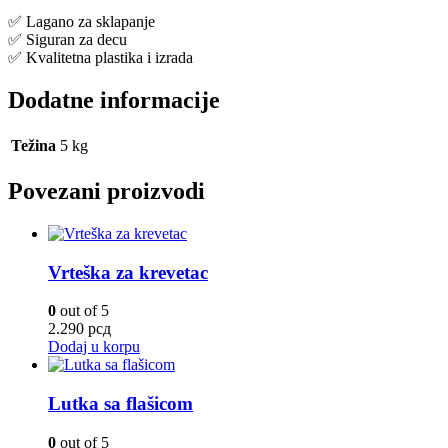
✅ Lagano za sklapanje
✅ Siguran za decu
✅ Kvalitetna plastika i izrada
Dodatne informacije
Težina
5 kg
Povezani proizvodi
Vrteška za krevetac
0
out of 5
2.290
рсд
Dodaj u korpu
Lutka sa flašicom
0
out of 5