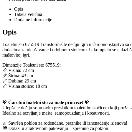
Opis
Tabela veličina
Dodatne informacije
Opis
Toaletni sto 675519 Transformišite dečiju igru u čarobno iskustvo sa
dodacima za ulepšavanje i udobnom stolicom. U kompletu se nalazi 
maštovitoj igri.
Dimenzije Toaletni sto 675519:
📏 Visina: 72 cm
📏 Širina: 43 cm
📏 Dubina: 29 cm
📏 Visina stolice: 18 cm
💖
Čarobni toaletni sto za male princeze!
💖
Ulepšajte dečiju sobu ovim preslatkim toaletnim stočićem koji pruža sa
Idealno za razvijanje mašte, samopouzdanja i kreativnosti.
🎀 Savršen poklon za rođendane, praznike ili iznenađenje iz snova!
🎁 Dolazi u atraktivnom pakovanju – spremno za poklon!