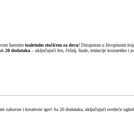
 ovim šarenim
toaletnim stočićem za decu
! Dizajniran u živopisnim boj
čak
20 dodataka
– uključujući fen, češalj, šnale, imitacije kozmetike i
te zabavne i kreativne igre! Sa 20 dodataka, uključujući svetleće ogledal