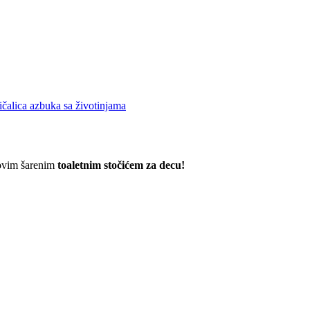
ričalica azbuka sa životinjama
 ovim šarenim
toaletnim stočićem za decu!