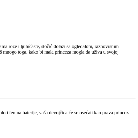
ama roze i ljubičaste, stočić dolazi sa ogledalom, raznovrsnim
 još mnogo toga, kako bi mala princeza mogla da uživa u svojoj
o i fen na baterije, vaša devojčica će se osećati kao prava princeza.