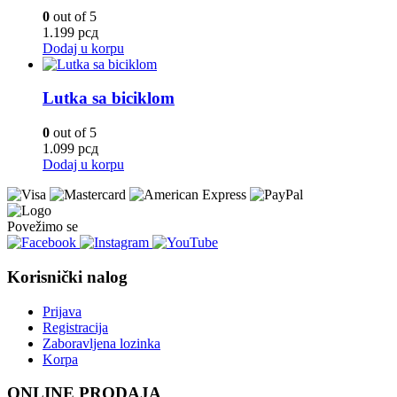
0
out of 5
1.199
рсд
Dodaj u korpu
Lutka sa biciklom
0
out of 5
1.099
рсд
Dodaj u korpu
Povežimo se
Korisnički nalog
Prijava
Registracija
Zaboravljena lozinka
Korpa
ONLINE PRODAJA