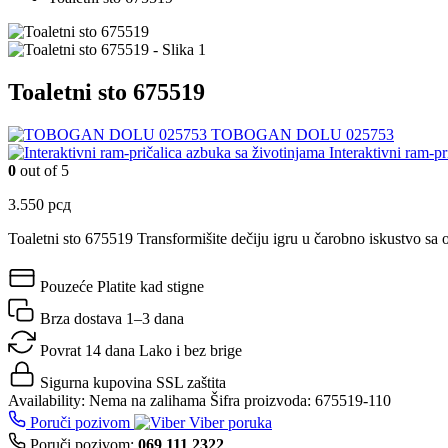
Toaletni sto 675519
TOBOGAN DOLU 025753
Interaktivni ram-p
0
out of 5
3.550
рсд
Toaletni sto 675519 Transformišite dečiju igru u čarobno iskustvo sa
Pouzeće
Platite kad stigne
Brza dostava
1–3 dana
Povrat 14 dana
Lako i bez brige
Sigurna kupovina
SSL zaštita
Availability:
Nema na zalihama
Šifra proizvoda:
675519-110
Poruči pozivom
Viber poruka
Poruči pozivom:
069 111 2322