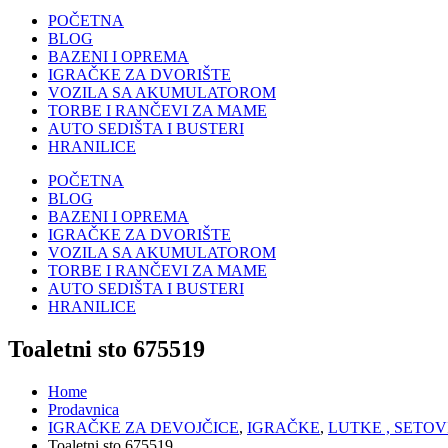
POČETNA
BLOG
BAZENI I OPREMA
IGRAČKE ZA DVORIŠTE
VOZILA SA AKUMULATOROM
TORBE I RANČEVI ZA MAME
AUTO SEDIŠTA I BUSTERI
HRANILICE
POČETNA
BLOG
BAZENI I OPREMA
IGRAČKE ZA DVORIŠTE
VOZILA SA AKUMULATOROM
TORBE I RANČEVI ZA MAME
AUTO SEDIŠTA I BUSTERI
HRANILICE
Toaletni sto 675519
Home
Prodavnica
IGRAČKE ZA DEVOJČICE
,
IGRAČKE
,
LUTKE , SETOV
Toaletni sto 675519