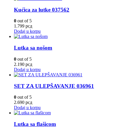
Kućica za lutke 037562
0
out of 5
1.799
рсд
Dodaj u korpu
Lutka sa nošom
0
out of 5
2.190
рсд
Dodaj u korpu
SET ZA ULEPŠAVANJE 036961
0
out of 5
2.690
рсд
Dodaj u korpu
Lutka sa flašicom