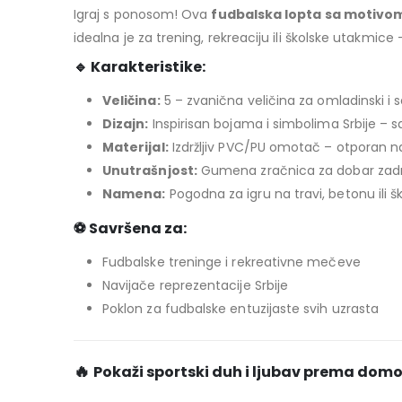
Igraj s ponosom! Ova
fudbalska lopta sa motivom
idealna je za trening, rekreaciju ili školske utakmice 
🔹
Karakteristike:
Veličina:
5 – zvanična veličina za omladinski i s
Dizajn:
Inspirisan bojama i simbolima Srbije – s
Materijal:
Izdržljiv PVC/PU omotač – otporan n
Unutrašnjost:
Gumena zračnica za dobar zadr
Namena:
Pogodna za igru na travi, betonu ili 
⚽
Savršena za:
Fudbalske treninge i rekreativne mečeve
Navijače reprezentacije Srbije
Poklon za fudbalske entuzijaste svih uzrasta
🔥
Pokaži sportski duh i ljubav prema domov