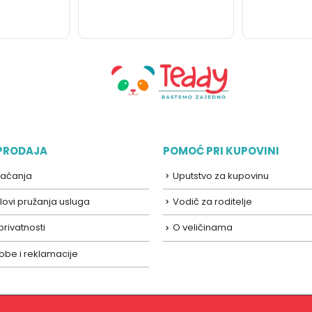
 PRODAJA
POMOĆ PRI KUPOVINI
laćanja
Uputstvo za kupovinu
lovi pružanja usluga
Vodič za roditelje
 privatnosti
O veličinama
robe i reklamacije