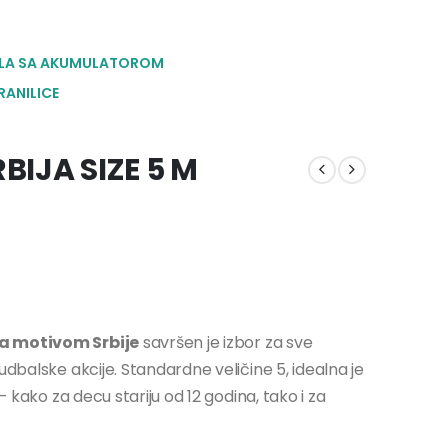
LA SA AKUMULATOROM
RANILICE
IJA SIZE 5 M
a motivom Srbije
savršen je izbor za sve
udbalske akcije. Standardne veličine 5, idealna je
– kako za decu stariju od 12 godina, tako i za