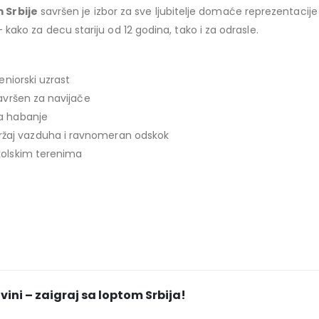
 Srbije
savršen je izbor za sve ljubitelje domaće reprezentacije 
– kako za decu stariju od 12 godina, tako i za odrasle.
eniorski uzrast
avršen za navijače
a habanje
žaj vazduha i ravnomeran odskok
školskim terenima
ini – zaigraj sa loptom Srbija!