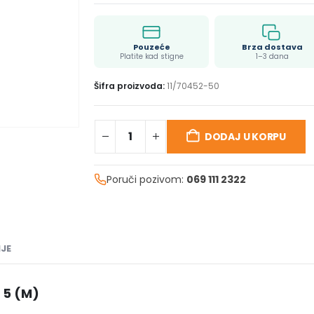
Pouzeće
Brza dostava
Platite kad stigne
1–3 dana
Šifra proizvoda:
11/70452-50
DODAJ U KORPU
Poruči pozivom:
069 111 2322
JE
 5 (M)