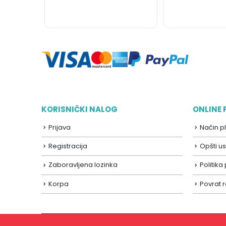
KORISNIČKI NALOG
ONLINE
Prijava
Način p
Registracija
Opšti us
Zaboravljena lozinka
Politika
Korpa
Povrat 