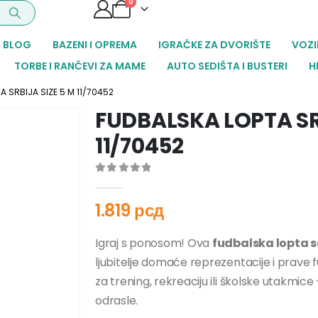
0
BLOG
BAZENI I OPREMA
IGRAČKE ZA DVORIŠTE
VOZI
TORBE I RANČEVI ZA MAME
AUTO SEDIŠTA I BUSTERI
H
A SRBIJA SIZE 5 M 11/70452
FUDBALSKA LOPTA SRB
11/70452
0
out of 5
1.819
рсд
Igraj s ponosom! Ova
fudbalska lopta s
ljubitelje domaće reprezentacije i prave f
za trening, rekreaciju ili školske utakmice 
odrasle.