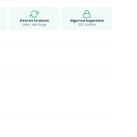
Povrat 14 dana
Sigurna kupovina
Lako i bez brige
SSL zaštita