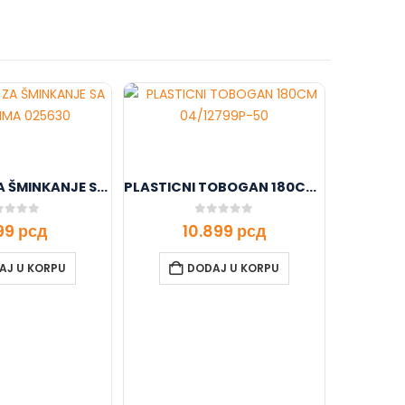
OGLEDALO ZA ŠMINKANJE SA DODACIMA 025630
PLASTICNI TOBOGAN 180CM 04/12799P-50
t of 5
0
out of 5
999
рсд
10.899
рсд
AJ U KORPU
DODAJ U KORPU
PESK
3.29