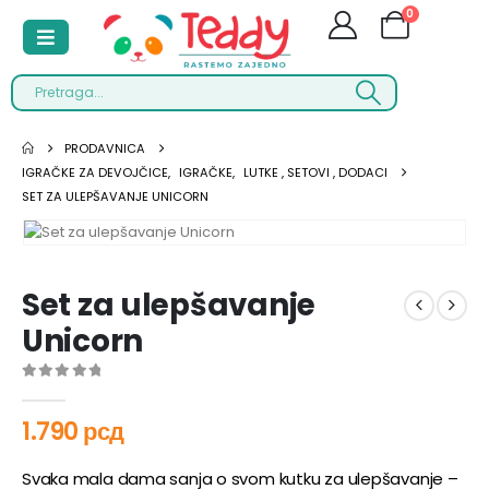
0
PRODAVNICA
IGRAČKE ZA DEVOJČICE
,
IGRAČKE
,
LUTKE , SETOVI , DODACI
SET ZA ULEPŠAVANJE UNICORN
Set za ulepšavanje
Unicorn
0
out of 5
1.790
рсд
Svaka mala dama sanja o svom kutku za ulepšavanje –