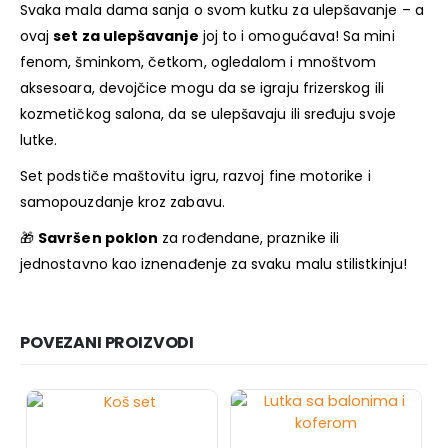
Svaka mala dama sanja o svom kutku za ulepšavanje – a
ovaj
set za ulepšavanje
joj to i omogućava! Sa mini
fenom, šminkom, četkom, ogledalom i mnoštvom
aksesoara, devojčice mogu da se igraju frizerskog ili
kozmetičkog salona, da se ulepšavaju ili sređuju svoje
lutke.
Set podstiče maštovitu igru, razvoj fine motorike i
samopouzdanje kroz zabavu.
🎁
Savršen poklon
za rođendane, praznike ili
jednostavno kao iznenađenje za svaku malu stilistkinju!
POVEZANI PROIZVODI