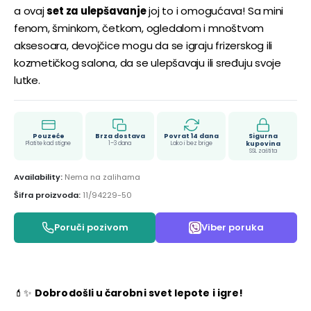
a ovaj
set za ulepšavanje
joj to i omogućava! Sa mini
fenom, šminkom, četkom, ogledalom i mnoštvom
aksesoara, devojčice mogu da se igraju frizerskog ili
kozmetičkog salona, da se ulepšavaju ili sređuju svoje
lutke.
Pouzeće
Brza dostava
Povrat 14 dana
Sigurna
Platite kad stigne
1–3 dana
Lako i bez brige
kupovina
SSL zaštita
Availability:
Nema na zalihama
Šifra proizvoda:
11/94229-50
Poruči pozivom
Viber poruka
💄✨
Dobrodošli u čarobni svet lepote i igre!