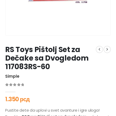
RS Toys Pištolj Set za
Dečake sa Dvogledom
117083RS-60
Simple
0
out of 5
1.350
рсд
Pustite dete da uplovi u svet avanture i igre uloga!