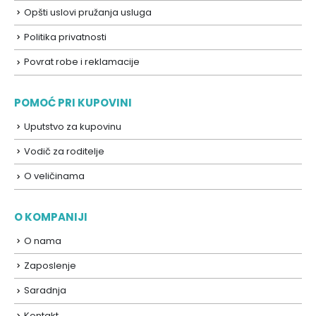
Opšti uslovi pružanja usluga
Politika privatnosti
Povrat robe i reklamacije
POMOĆ PRI KUPOVINI
Uputstvo za kupovinu
Vodič za roditelje
O veličinama
O KOMPANIJI
O nama
Zaposlenje
Saradnja
Kontakt