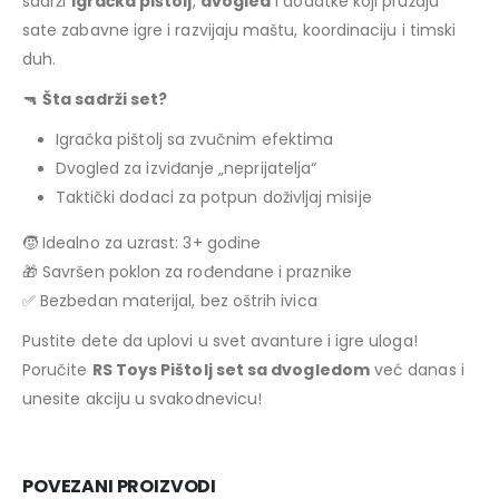
sadrži
igračka pištolj
,
dvogled
i dodatke koji pružaju
sate zabavne igre i razvijaju maštu, koordinaciju i timski
duh.
🔫
Šta sadrži set?
Igračka pištolj sa zvučnim efektima
Dvogled za izviđanje „neprijatelja“
Taktički dodaci za potpun doživljaj misije
🧒 Idealno za uzrast: 3+ godine
🎁 Savršen poklon za rođendane i praznike
✅ Bezbedan materijal, bez oštrih ivica
Pustite dete da uplovi u svet avanture i igre uloga!
Poručite
RS Toys Pištolj set sa dvogledom
već danas i
unesite akciju u svakodnevicu!
POVEZANI PROIZVODI