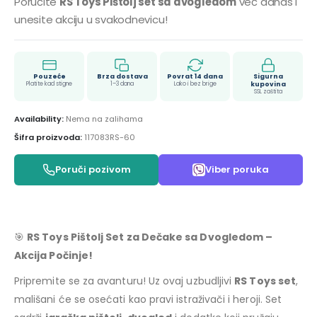
Poručite
RS Toys Pištolj set sa dvogledom
već danas i
unesite akciju u svakodnevicu!
Pouzeće
Brza dostava
Povrat 14 dana
Sigurna
Platite kad stigne
1–3 dana
Lako i bez brige
kupovina
SSL zaštita
Availability:
Nema na zalihama
Šifra proizvoda:
117083RS-60
Poruči pozivom
Viber poruka
🎯
RS Toys Pištolj Set za Dečake sa Dvogledom –
Akcija Počinje!
Pripremite se za avanturu! Uz ovaj uzbudljivi
RS Toys set
,
mališani će se osećati kao pravi istraživači i heroji. Set