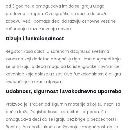
od 3 godine, a omogućava im da se igraju uloga
prodavca ili kupca. Ova igračka ne samo da pruža
zabavu, već i pomaže deci da razviju osnovne veštine
računanja i razumevanja novca.
Dizajn i funkcionalnost
Registar kasa dolazi u šarenom dizajnu sa svetlima i
zvucima koji dodatno obogaćuju igru. Ima dugmadi koja
se pritiskaju, a deca mogu da koriste igračke novčanice i
kovanice koje dolaze uz set. Ova funkcionalnost čini igru
realističnijom i zanimljivijom.
Udobnost, sigurnost i svakodnevna upotreba
Proizvod je izrađen od sigurnih materijala koji su nežni za
dečiju kožu. Registar kasa je stabilan i otporan, što
omogućava deci da se igraju bez brige o bezbednosti.
Roditelji će ceniti lakoću održavanja i mogućnost da se