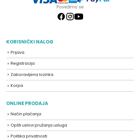
Povežimo se
KORISNIČKI NALOG
Prijava
Registracija
Zaboravljena lozinka
Korpa
ONLINE PRODAJA
Način plaćanja
Opšti uslovi pružanja usluga
Politika privatnosti