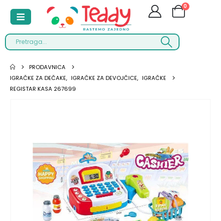
0
PRODAVNICA
IGRAČKE ZA DEČAKE
,
IGRAČKE ZA DEVOJČICE
,
IGRAČKE
REGISTAR KASA 267699