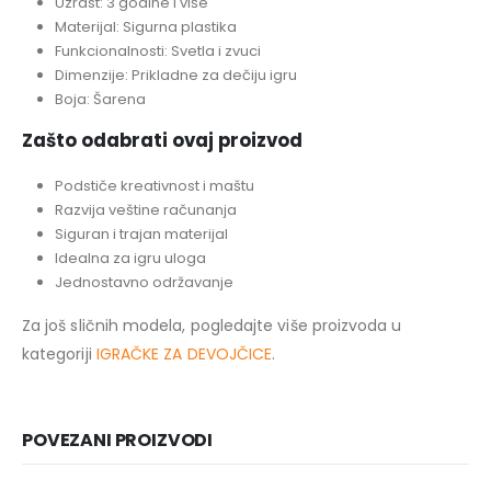
Uzrast: 3 godine i više
Materijal: Sigurna plastika
Funkcionalnosti: Svetla i zvuci
Dimenzije: Prikladne za dečiju igru
Boja: Šarena
Zašto odabrati ovaj proizvod
Podstiče kreativnost i maštu
Razvija veštine računanja
Siguran i trajan materijal
Idealna za igru uloga
Jednostavno održavanje
Za još sličnih modela, pogledajte više proizvoda u
kategoriji
IGRAČKE ZA DEVOJČICE
.
POVEZANI PROIZVODI